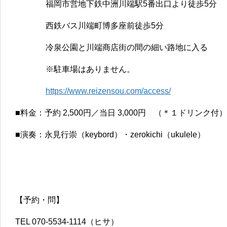
福岡市営地下鉄中洲川端駅5番出口より徒歩5分
西鉄バス川端町博多座前徒歩5分
冷泉公園と川端商店街の間の細い路地に入る
※駐車場はありません。
https://www.reizensou.com/access/
■料金：予約 2,500円／当日 3,000円 （＊１ドリンク付）
■演奏：永見行崇（keybord）・zerokichi（ukulele）
【予約・問】
TEL 070-5534-1114（ヒサ）