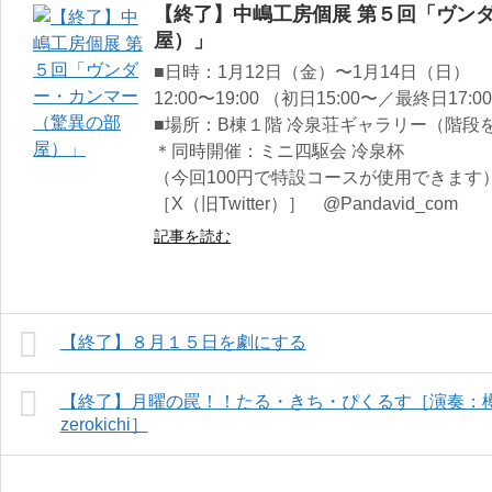
【終了】中嶋工房個展 第５回「ヴン
屋）」
■日時：1月12日（金）〜1月14日（日）
12:00〜19:00 （初日15:00〜／最終日17:
■場所：B棟１階 冷泉荘ギャラリー（階段
＊同時開催：ミニ四駆会 冷泉杯
（今回100円で特設コースが使用できます
［X（旧Twitter）］ @Pandavid_com
記事を読む
【終了】８月１５日を劇にする
【終了】月曜の罠！！たる・きち・ぴくるす［演奏：
zerokichi］