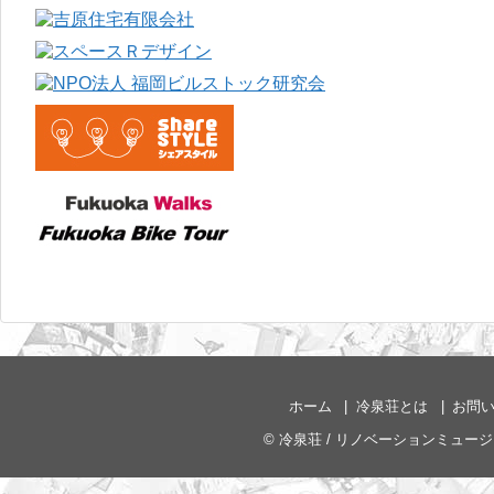
ホーム
冷泉荘とは
お問
©
冷泉荘 / リノベーションミュー