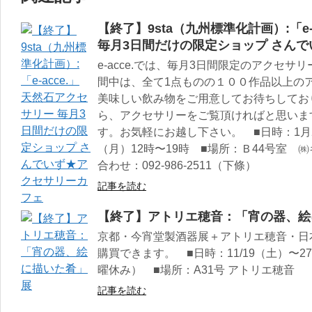
【終了】9sta（九州標準化計画）:「e-
毎月3日間だけの限定ショップ さん
e-acce.では、毎月3日間限定のアクセ
間中は、全て1点ものの１００作品以上の
美味しい飲み物をご用意してお待ちしてお
ら、アクセサリーをご覧頂ければと思いま
す。お気軽にお越し下さい。 ■日時：1月2
（月）12時〜19時 ■場所：Ｂ44号室 
合わせ：092-986-2511（下條）
記事を読む
【終了】アトリエ穂音：「宵の器、絵
京都・今宵堂製酒器展＋アトリエ穂音・日
購買できます。 ■日時：11/19（土）〜27（日）
曜休み） ■場所：A31号 アトリエ穂音
記事を読む