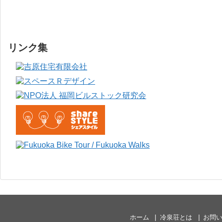
リンク集
ホーム
冷泉荘とは
お問