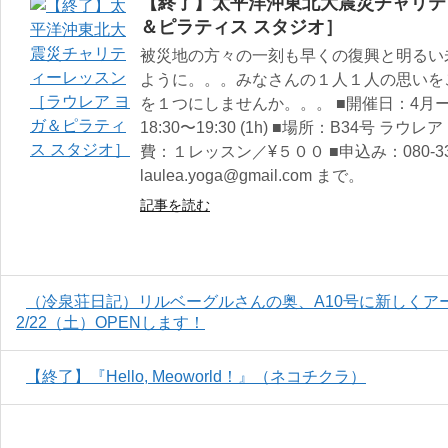
【終了】太平洋沖東北大震災チャリテ
＆ピラティス スタジオ］
被災地の方々の一刻も早くの復興と明るい
ように。。。みなさんの１人１人の思いを
を１つにしませんか。。。 ■開催日：4月
18:30〜19:30 (1h) ■場所：B34号 
費：１レッスン／¥５００ ■申込み：080-337
laulea.yoga@gmail.com まで。
記事を読む
（冷泉荘日記）リルベーグルさんの奥、A10号に新しくア
2/22（土）OPENします！
【終了】『Hello, Meoworld！』（ネコチクラ）