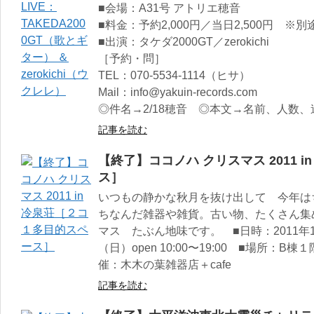
■会場：A31号 アトリエ穂音
■料金：予約2,000円／当日2,500円 ※
■出演：タケダ2000GT／zerokichi
［予約・問］
TEL：070-5534-1114（ヒサ）
Mail：info@yakuin-records.com
◎件名→2/18穂音 ◎本文→名前、人数、
記事を読む
【終了】ココノハ クリスマス 2011 
ス］
いつもの静かな秋月を抜け出して 今年は
ちなんだ雑器や雑貨。古い物、たくさん集
マス たぶん地味です。 ■日時：2011年1
（日）open 10:00〜19:00 ■場所：
催：木木の葉雑器店＋cafe
記事を読む