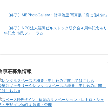
【終了】MEPhotoGallery：財津侑里 写真展「窓に住む街
【終了】NPO法人福岡ビルストック研究会４周年記念＆
年記念 市民フォーラム
冷泉荘募集情報
冷泉荘ギャラリーやレンタルスペースの概要・申し込みに関し
てはこちら »