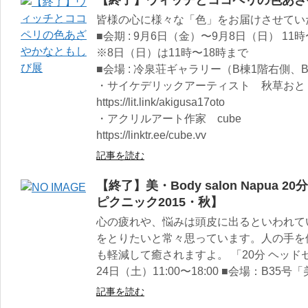
【終了】ウィッチとココペリの色あざ
皆様の心に様々な「色」をお届けさせてい
■会期 : 9月6日（金）〜9月8日（日） 11時
※8日（日）は11時〜18時まで
■会場 : 冷泉荘ギャラリー（B棟1階右側、
・サイケデリックアーティスト 秋草おと
https://lit.link/akigusa17oto
・アクリルアート作家 cube
https://linktr.ee/cube.vv
記事を読む
【終了】美・Body salon Napua
ピクニック2015・秋】
心の疲れや、悩みは頭皮に出るといわれて
をとりたいと常々思っています。人の手を
も軽減して癒されますよ。 「20分 ヘッドセ
24日（土）11:00〜18:00 ■会場：B35号「美・
記事を読む