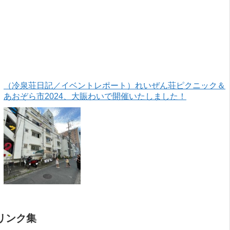
（冷泉荘日記／イベントレポート）れいぜん荘ピクニック＆
あおぞら市2024、大賑わいで開催いたしました！
リンク集