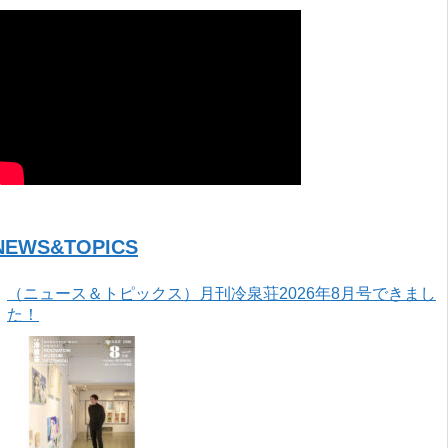
NEWS&TOPICS
（ニュース＆トピックス）月刊冷泉荘2026年8月号できまし
た！