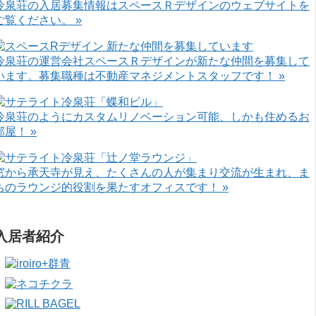
冷泉荘の入居募集情報はスペースＲデザインのウェブサイトを
ご覧ください。 »
冷泉荘の運営会社スペースＲデザインが新たな仲間を募集して
います。募集職種は不動産マネジメントスタッフです！ »
冷泉荘のようにカスタムリノベーション可能、しかも住めるお
部屋！ »
窓から承天寺が見え、たくさんの人が集まり交流が生まれ、ま
ちのラウンジ的役割を果たすオフィスです！ »
入居者紹介