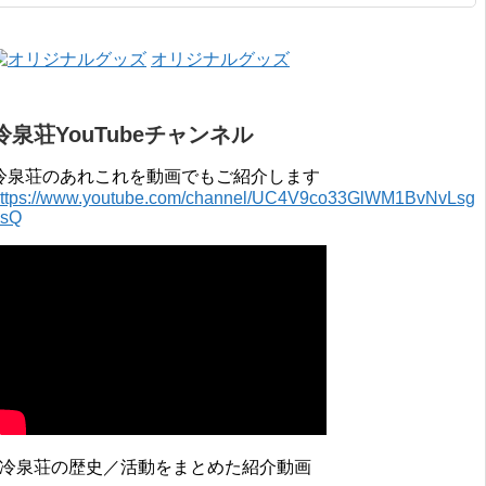
2015年 4月 〜 2016年 3月 2014年 4月 〜 2015年 3月 2013...
オリジナルグッズ
冷泉荘YouTubeチャンネル
冷泉荘のあれこれを動画でもご紹介します
ttps://www.youtube.com/channel/UC4V9co33GlWM1BvNvLsg
0sQ
↓冷泉荘の歴史／活動をまとめた紹介動画