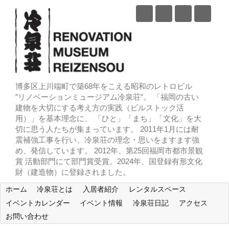
博多区上川端町で築68年をこえる昭和のレトロビル
”リノベーションミュージアム冷泉荘”。 「福岡の古い
建物を大切にする考え方の実践（ビルストック活
用）」を基本理念に、 「ひと」「まち」「文化」を大
切に思う人たちが集まっています。 2011年1月には耐
震補強工事を行い、冷泉荘の理念・思いをますます強
め、発信しています。 2012年、第25回福岡市都市景観
賞 活動部門にて部門賞受賞。2024年、国登録有形文化
財（建造物）に登録されました。
ホーム
冷泉荘とは
入居者紹介
レンタルスペース
イベントカレンダー
イベント情報
冷泉荘日記
アクセス
お問い合わせ