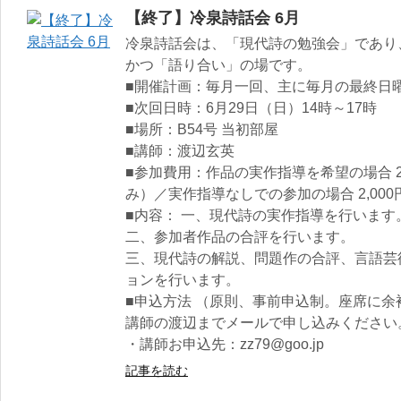
【終了】冷泉詩話会 6月
冷泉詩話会は、「現代詩の勉強会」であり
かつ「語り合い」の場です。
■開催計画：毎月一回、主に毎月の最終日曜
■次回日時：6月29日（日）14時～17時
■場所：B54号 当初部屋
■講師：渡辺玄英
■参加費用：作品の実作指導を希望の場合 2
み）／実作指導なしでの参加の場合 2,000
■内容： 一、現代詩の実作指導を行います
二、参加者作品の合評を行います。
三、現代詩の解説、問題作の合評、言語芸
ョンを行います。
■申込方法 （原則、事前申込制。座席に
講師の渡辺までメールで申し込みください
・講師お申込先：zz79@goo.jp
記事を読む