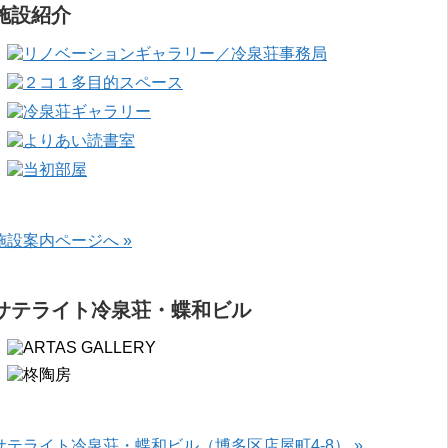
施設紹介
施設案内ページへ »
サテライト冷泉荘・蝶和ビル
サテライト冷泉荘・蝶和ビル（博多区店屋町4-8） »