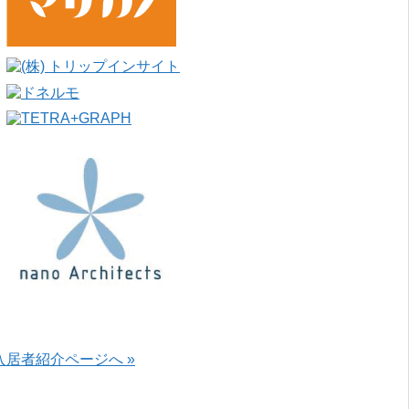
入居者紹介ページへ »