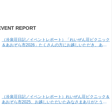
EVENT REPORT
（冷泉荘日記／イベントレポート）「れいぜん荘ピクニック
＆あおぞら市2026」たくさんの方にお越しいただき、あり
がとうございました！
（冷泉荘日記／イベントレポート）れいぜん荘ピクニック＆
あおぞら市2025、お越しいただいたみなさまありがとうご
ざいました！