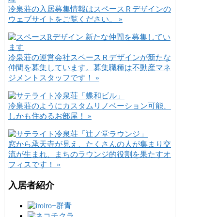
冷泉荘の入居募集情報はスペースＲデザインの
ウェブサイトをご覧ください。 »
冷泉荘の運営会社スペースＲデザインが新たな
仲間を募集しています。募集職種は不動産マネ
ジメントスタッフです！ »
冷泉荘のようにカスタムリノベーション可能、
しかも住めるお部屋！ »
窓から承天寺が見え、たくさんの人が集まり交
流が生まれ、まちのラウンジ的役割を果たすオ
フィスです！ »
入居者紹介