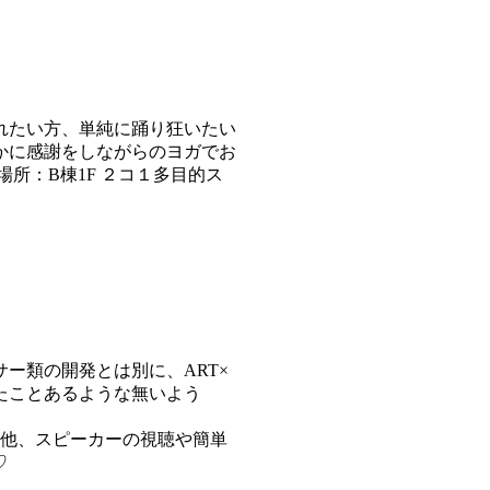
れたい方、単純に踊り狂いたい
かに感謝をしながらのヨガでお
 ■場所：B棟1F ２コ１多目的ス
ー類の開発とは別に、ART×
たことあるような無いよう
の他、スピーカーの視聴や簡単
♡