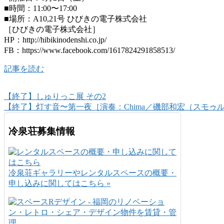
■時間：11:00〜17:00
■場所：A10,21号 ひびきの電子株式会社
［ひびきの電子株式会社］
HP：http://hibikinodenshi.co.jp/
FB：https://www.facebook.com/1617824291858513/
記事を読む
【終了】しゅりっこ展 その2
【終了】灯す音〜第一夜［演奏：Chima／磯部和宏（スモゥルフィ
冷泉荘募集情報
冷泉荘ギャラリーやレンタルスペースの概要・
申し込みに関してはこちら »