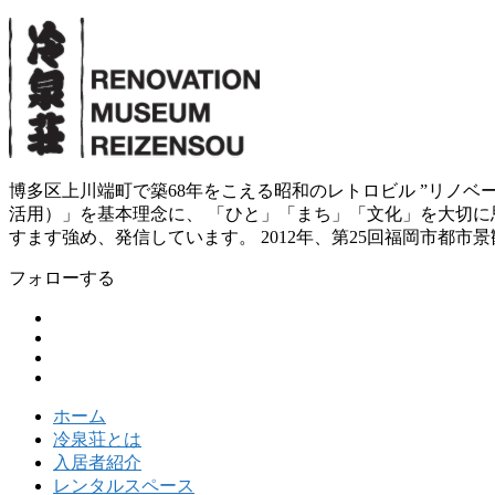
博多区上川端町で築68年をこえる昭和のレトロビル ”リノ
活用）」を基本理念に、 「ひと」「まち」「文化」を大切に思
すます強め、発信しています。 2012年、第25回福岡市都市
フォローする
ホーム
冷泉荘とは
入居者紹介
レンタルスペース