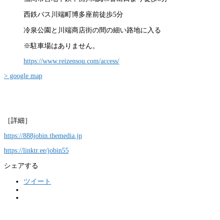
西鉄バス川端町博多座前徒歩5分
冷泉公園と川端商店街の間の細い路地に入る
※駐車場はありません。
https://www.reizensou.com/access/
> google map
［詳細］
https://888jobin.themedia.jp
https://linktr.ee/jobin55
シェアする
ツイート