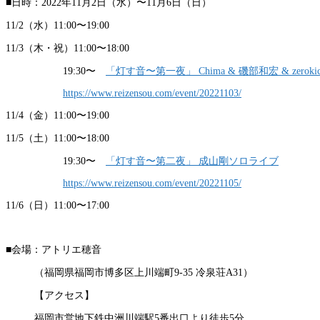
■日時：2022年11月2日（水）〜11月6日（日）
11/2（水）11:00〜19:00
11/3（木・祝）11:00〜18:00
19:30〜
「灯す音〜第一夜」 Chima & 磯部和宏 & zeroki
https://www.reizensou.com/event/20221103/
11/4（金）11:00〜19:00
11/5（土）11:00〜18:00
19:30〜
「灯す音〜第二夜」 成山剛ソロライブ
https://www.reizensou.com/event/20221105/
11/6（日）11:00〜17:00
■会場：アトリエ穂音
（福岡県福岡市博多区上川端町9-35 冷泉荘A31）
【アクセス】
福岡市営地下鉄中洲川端駅5番出口より徒歩5分