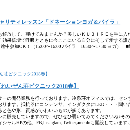
ャリティレッスン「ドネーションヨガ＆バイラ」
も解放して、弾けてみませんか？美しいＫＵＢＩＲＥを手に入
チ効果倍増で呼吸とともに今ここにいる自分にそして愛する誰
中参加OK！（15:00〜16:00 バイラ 16:30〜17:30 ヨガ）
【れいぜん荘ピクニック2018春】
ーの開発業務を行っております。冷泉荘オフィスでは、センサ
おります。抵抗器にコンデンサ、インダクタにLED・・・聞い
ると色や形、質感がかわいいものが多くあります。
ンに販売していますので、ぜひぜひ覗いてみてくださいね♪そ
、FB,instaglam, Twitter,amebloも開設しています