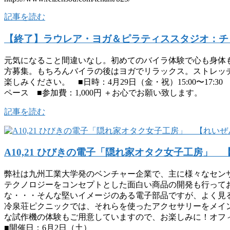
記事を読む
【終了】ラウレア・ヨガ＆ピラティススタジオ：チ
元気になること間違いなし。初めてのバイラ体験で心も身体
方募集。もちろんバイラの後はヨガでリラックス。ストレッ
楽しみください。 ■日時：4月29日（金・祝）15:00〜17:30 途
ペース ■参加費：1,000円 ＋お心でお願い致します。
記事を読む
A10,21 ひびきの電子「隠れ家オタク女子工房」 
弊社は九州工業大学発のベンチャー企業で、主に様々なセンサ
テクノロジーをコンセプトとした面白い商品の開発も行って
な・・・そんな堅いイメージのある電子部品ですが、よく見
冷泉荘ピクニックでは、それらを使ったアクセサリーをメイ
な試作機の体験もご用意していますので、お楽しみに！オフィシャルHPの他
■開催日：6月2日（土）