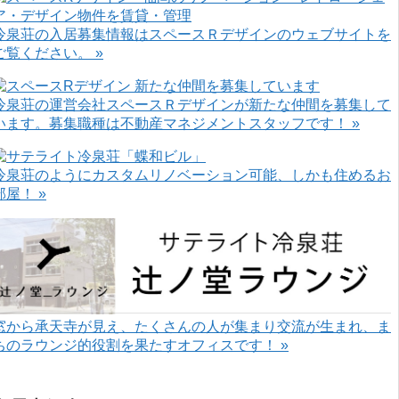
冷泉荘の入居募集情報はスペースＲデザインのウェブサイトを
ご覧ください。 »
冷泉荘の運営会社スペースＲデザインが新たな仲間を募集して
います。募集職種は不動産マネジメントスタッフです！ »
冷泉荘のようにカスタムリノベーション可能、しかも住めるお
部屋！ »
窓から承天寺が見え、たくさんの人が集まり交流が生まれ、ま
ちのラウンジ的役割を果たすオフィスです！ »