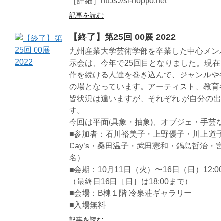
［詳細］https://sl-noppo.net
記事を読む
【終了】第25回 00展 2022
九州産業大学芸術学部を卒業した中心メン
示会は、今年で25回目となりました。現
作を続ける人達を巻き込んで、ジャンルや
の場となっています。アーティスト、教育
皆状況は違いますが、それぞれ が自分の
す。
今回は平面(具象・抽象)、オブジェ・手芸
■参加者：石川裕美子・上野優子・川上道
Day’s・桑田温子・武田憲和・鍋島哲治・
名）
■会期：10月11日（火）〜16日（日）12:00
（最終日16日［日］は18:00まで）
■会場：B棟１階 冷泉荘ギャラリー
■入場無料
記事を読む