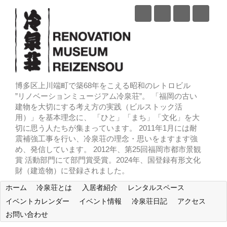
博多区上川端町で築68年をこえる昭和のレトロビル
”リノベーションミュージアム冷泉荘”。 「福岡の古い
建物を大切にする考え方の実践（ビルストック活
用）」を基本理念に、 「ひと」「まち」「文化」を大
切に思う人たちが集まっています。 2011年1月には耐
震補強工事を行い、冷泉荘の理念・思いをますます強
め、発信しています。 2012年、第25回福岡市都市景観
賞 活動部門にて部門賞受賞。2024年、国登録有形文化
財（建造物）に登録されました。
ホーム
冷泉荘とは
入居者紹介
レンタルスペース
イベントカレンダー
イベント情報
冷泉荘日記
アクセス
お問い合わせ