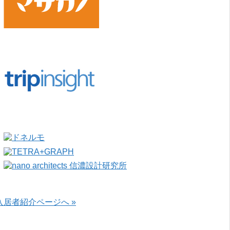
入居者紹介ページへ »