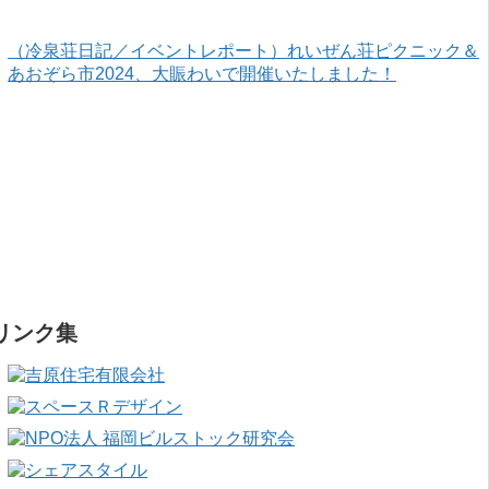
（冷泉荘日記／イベントレポート）れいぜん荘ピクニック＆
あおぞら市2024、大賑わいで開催いたしました！
リンク集