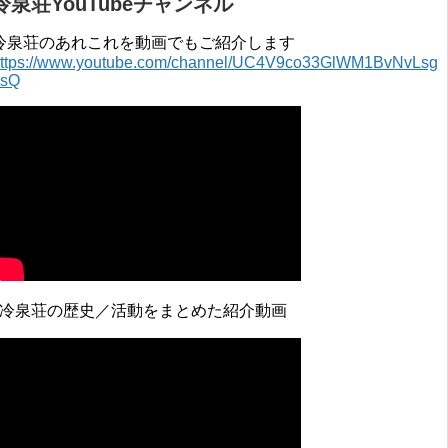
冷泉荘YouTubeチャンネル
冷泉荘のあれこれを動画でもご紹介します
ttps://www.youtube.com/channel/UC4V9co33GlWM1BvNvLsg
0sQ
↓冷泉荘の歴史／活動をまとめた紹介動画