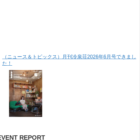
（ニュース＆トピックス）月刊冷泉荘2026年6月号できまし
た！
EVENT REPORT