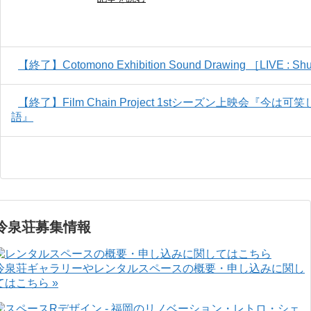
【終了】Cotomono Exhibition Sound Drawing ［LIVE : Sh
【終了】Film Chain Project 1stシーズン上映会
語』
冷泉荘募集情報
冷泉荘ギャラリーやレンタルスペースの概要・申し込みに関し
てはこちら »