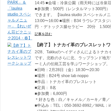
14:45 ■会場：冷泉公園（雨天時には冷泉
■参加費：500円（レンタルマット300
できます。 【laulea studio スペシャ
13:00〜16:00 ■場所：B34 ラウレアス
円 ・デトックス腸セラピー 20分 1.500円
記事を読む
【終了】トナカイ革のブレスレットワ
2/28、Takkuのヘイディさんによるト
です。北欧のさらに北、ラップランド地方
ーミ人の伝統工芸を学ぶワークショップ。
■日時：2月28日（金）18:30〜20:30
■場所：B24号 shoe lab noppo
■作品：トナカイ革のブレスレット
■定員： 8名
■参加費：6,800円
＊好きな色：白／キャメル／カーキ／青／
■申込み：TEL：050-3692-8992／MAIL：info