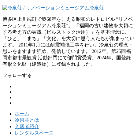
博多区上川端町で築68年をこえる昭和のレトロビル ”リノベ
ーションミュージアム冷泉荘”。 「福岡の古い建物を大切に
する考え方の実践（ビルストック活用）」を基本理念に、
「ひと」「まち」「文化」を大切に思う人たちが集まってい
ます。 2011年1月には耐震補強工事を行い、冷泉荘の理念・
思いをますます強め、発信しています。 2012年、第25回福
岡市都市景観賞 活動部門にて部門賞受賞。2024年、国登録
有形文化財（建造物）に登録されました。
フォローする
ホーム
冷泉荘とは
入居者紹介
レンタルスペース