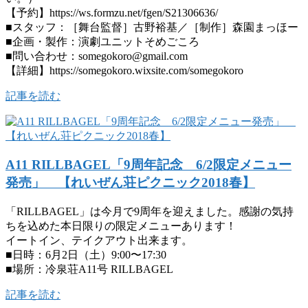
【予約】https://ws.formzu.net/fgen/S21306636/
■スタッフ：［舞台監督］古野裕基／［制作］森園まっほー
■企画・製作：演劇ユニットそめごころ
■問い合わせ：somegokoro@gmail.com
【詳細】https://somegokoro.wixsite.com/somegokoro
記事を読む
A11 RILLBAGEL「9周年記念 6/2限定メニュー
発売」 【れいぜん荘ピクニック2018春】
「RILLBAGEL」は今月で9周年を迎えました。感謝の気持
ちを込めた本日限りの限定メニューあります！
イートイン、テイクアウト出来ます。
■日時：6月2日（土）9:00〜17:30
■場所：冷泉荘A11号 RILLBAGEL
記事を読む