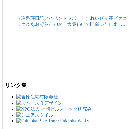
（冷泉荘日記／イベントレポート）れいぜん荘ピクニ
ック＆あおぞら市2024、大賑わいで開催いたしまし
た！
リンク集