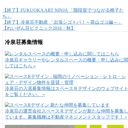
【終了】FUKUOKA ART NINJA 「階段室でつながる椅子た
ち」
【終了】冷泉荘不動産 「出張シゴトバ！～茶山ゴコ編～」
【れいぜん荘ピクニック2016・秋】
冷泉荘募集情報
冷泉荘ギャラリーやレンタルスペースの概要・申し込みに
してはこちら »
冷泉荘の入居募集情報はスペースＲデザインのウェブサイ
をご覧ください。 »
冷泉荘の運営会社スペースＲデザインが新たな仲間を募集
ています。募集職種は不動産マネジメントスタッフです！ »