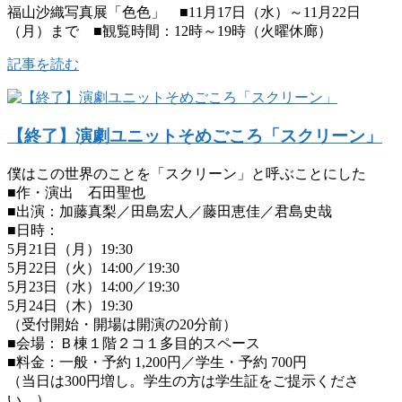
福山沙織写真展「色色」 ■11月17日（水）～11月22日
（月）まで ■観覧時間：12時～19時（火曜休廊）
記事を読む
【終了】演劇ユニットそめごころ「スクリーン」
僕はこの世界のことを「スクリーン」と呼ぶことにした
■作・演出 石田聖也
■出演：加藤真梨／田島宏人／藤田恵佳／君島史哉
■日時：
5月21日（月）19:30
5月22日（火）14:00／19:30
5月23日（水）14:00／19:30
5月24日（木）19:30
（受付開始・開場は開演の20分前）
■会場：Ｂ棟１階２コ１多目的スペース
■料金：一般・予約 1,200円／学生・予約 700円
（当日は300円増し。学生の方は学生証をご提示くださ
い。）