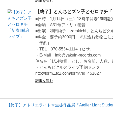
記事を読む
【終了】とんちとズン子とゼロキチ「新
■日時：1月14日（土）18時半開場19時開
■会場：A31号アトリエ穂音
■出演：和田純子、zerokichi、とんちピク
■料金：要予約3000円 ※別途お飲物ご
［予約］
・TEL 070-5534-1114（ヒサ）
・E-Mail info@yakuin-records.com
件名を「1/14穂音」とし、お名前、人数
・とんちピクルスライブ予約センター
http://form1.fc2.com/form/?id=451627
記事を読む
【終了】アトリエライト☆生徒作品展「Atelier Light Students 