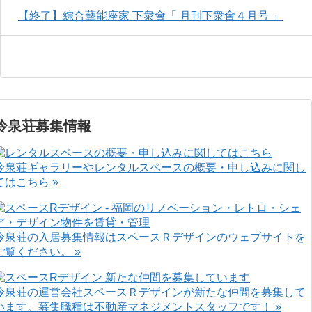
【終了】綜合藝能座家 下衆會「 月刊下衆會４月号 」
冷泉荘募集情報
冷泉荘ギャラリーやレンタルスペースの概要・申し込みに関し
てはこちら »
冷泉荘の入居募集情報はスペースＲデザインのウェブサイトを
ご覧ください。 »
冷泉荘の運営会社スペースＲデザインが新たな仲間を募集して
います。募集職種は不動産マネジメントスタッフです！ »