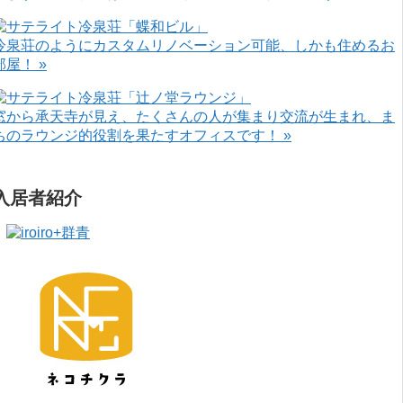
冷泉荘のようにカスタムリノベーション可能、しかも住めるお
部屋！ »
窓から承天寺が見え、たくさんの人が集まり交流が生まれ、ま
ちのラウンジ的役割を果たすオフィスです！ »
入居者紹介