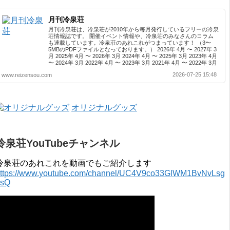
月刊冷泉荘
月刊冷泉荘は、冷泉荘が2010年から毎月発行しているフリーの冷泉
荘情報誌です。 開催イベント情報や、冷泉荘のみなさんのコラム
も連載しています。冷泉荘のあれこれがつまっています！ （3〜
5MBのPDFファイルとなっております。） 2026年 4月 〜 2027年 3
月 2025年 4月 〜 2026年 3月 2024年 4月 〜 2025年 3月 2023年 4月
〜 2024年 3月 2022年 4月 〜 2023年 3月 2021年 4月 〜 2022年 3月
2020年 4月 〜 2021年 3月 2019年 4月 〜 2020年 3月 2018年 4月 〜
2026-07-25 15:48
www.reizensou.com
2019年 3月 2017年 4月 〜 2018年 3月 2016年 4月 〜 2017年 3月
2015年 4月 〜 2016年 3月 2014年 4月 〜 2015年 3月 2013...
オリジナルグッズ
冷泉荘YouTubeチャンネル
冷泉荘のあれこれを動画でもご紹介します
ttps://www.youtube.com/channel/UC4V9co33GlWM1BvNvLsg
0sQ