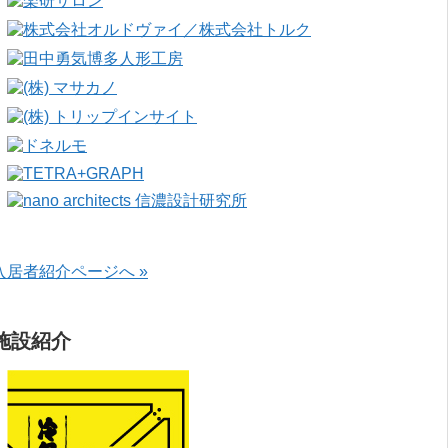
入居者紹介ページへ »
施設紹介