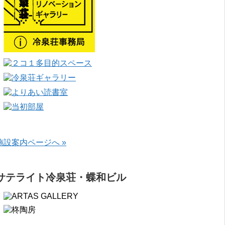
施設案内ページへ »
サテライト冷泉荘・蝶和ビル