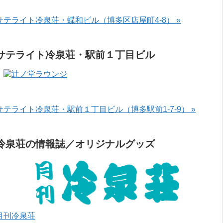
サテライト冷泉荘・蝶和ビル（博多区店屋町4-8） »
サテライト冷泉荘・駅前１丁目ビル
サテライト冷泉荘・駅前１丁目ビル（博多駅前1-7-9） »
冷泉荘の情報誌／オリジナルグッズ
月刊冷泉荘