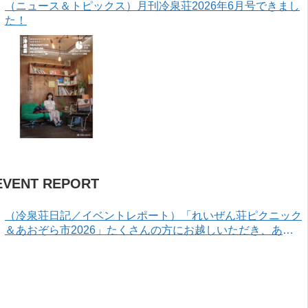
（ニュース＆トピックス）月刊冷泉荘2026年6月号できまし
た！
EVENT REPORT
（冷泉荘日記／イベントレポート）「れいぜん荘ピクニック
＆あおぞら市2026」たくさんの方にお越しいただき、あり
がとうございました！