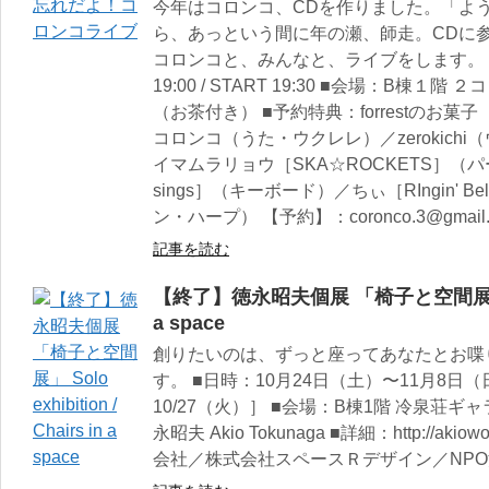
今年はコロンコ、CDを作りました。「よ
ら、あっという間に年の瀬、師走。CDに
コロンコと、みんなと、ライブをします。 ■
19:00 / START 19:30 ■会場：B棟１
（お茶付き） ■予約特典：forrestのお
コロンコ（うた・ウクレレ）／zerokich
イマムラリョウ［SKA☆ROCKETS］（パ
sings］（キーボード）／ちぃ［RIngin' Bel
ン・ハープ） 【予約】：coronco.3@gmail.
記事を読む
【終了】徳永昭夫個展 「椅子と空間展」 Solo e
a space
創りたいのは、ずっと座ってあなたとお喋
す。 ■日時：10月24日（土）〜11月8日（日）
10/27（火）］ ■会場：B棟1階 冷泉荘ギ
永昭夫 Akio Tokunaga ■詳細：http://aki
会社／株式会社スペースＲデザイン／NP