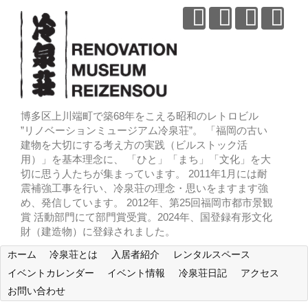
博多区上川端町で築68年をこえる昭和のレトロビル
”リノベーションミュージアム冷泉荘”。 「福岡の古い
建物を大切にする考え方の実践（ビルストック活
用）」を基本理念に、 「ひと」「まち」「文化」を大
切に思う人たちが集まっています。 2011年1月には耐
震補強工事を行い、冷泉荘の理念・思いをますます強
め、発信しています。 2012年、第25回福岡市都市景観
賞 活動部門にて部門賞受賞。2024年、国登録有形文化
財（建造物）に登録されました。
ホーム
冷泉荘とは
入居者紹介
レンタルスペース
イベントカレンダー
イベント情報
冷泉荘日記
アクセス
お問い合わせ