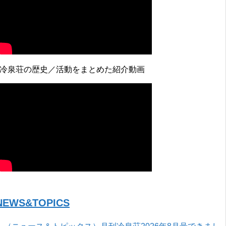
↓冷泉荘の歴史／活動をまとめた紹介動画
NEWS&TOPICS