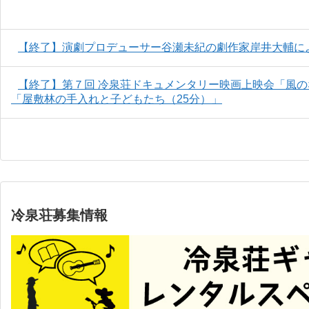
【終了】演劇プロデューサー谷瀬未紀の劇作家岸井大輔に
【終了】第７回 冷泉荘ドキュメンタリー映画上映会「風のなか
「屋敷林の手入れと子どもたち（25分）」
冷泉荘募集情報