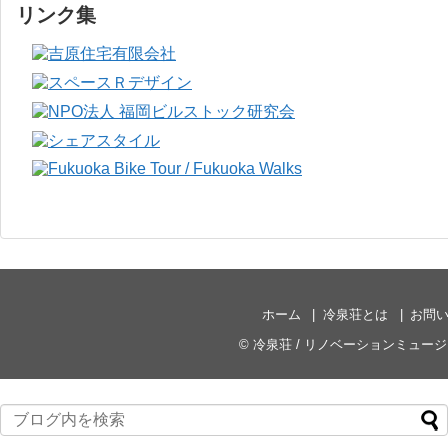
リンク集
ホーム
冷泉荘とは
お問
©
冷泉荘 / リノベーションミュー