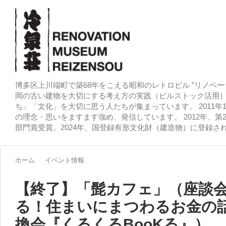
博多区上川端町で築68年をこえる昭和のレトロビル ”リノベー
岡の古い建物を大切にする考え方の実践（ビルストック活用）
ち」「文化」を大切に思う人たちが集まっています。 2011
の理念・思いをますます強め、発信しています。 2012年、第
部門賞受賞。2024年、国登録有形文化財（建造物）に登録さ
ホーム
イベント情報
【終了】「髭カフェ」（座談
る！住まいにまつわるお金の
換会『くるくるBooKる』）