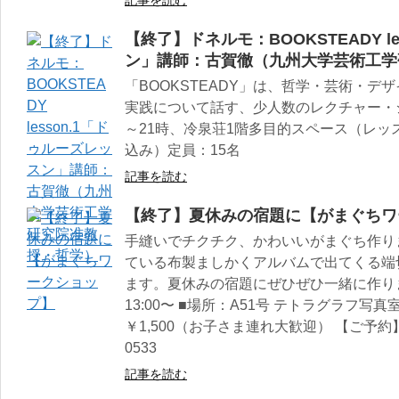
【終了】ドネルモ：BOOKSTEADY l
ン」講師：古賀徹（九州大学芸術工学
「BOOKSTEADY」は、哲学・芸術・
実践について話す、少人数のレクチャー・シ
～21時、冷泉荘1階多目的スペース（レッ
込み）定員：15名
記事を読む
【終了】夏休みの宿題に【がまぐちワ
手縫いでチクチク、かわいいがまぐち作り
ている布製ましかくアルバムで出てくる端
ます。夏休みの宿題にぜひぜひ一緒に作りま
13:00〜 ■場所：A51号 テトラグラフ写
￥1,500（お子さま連れ大歓迎） 【ご予約】
0533
記事を読む