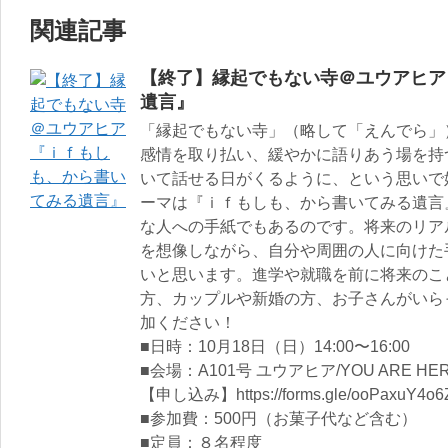
関連記事
【終了】縁起でもない寺＠ユウアヒア
遺言』
「縁起でもない寺」（略して「えんでら」
感情を取り払い、緩やかに語りあう場を持
いて話せる日がくるように、という思いで
ーマは『ｉｆもしも、から書いてみる遺言
な人への手紙でもあるのです。将来のリア
を想像しながら、自分や周囲の人に向けた
いと思います。進学や就職を前に将来のこと
方、カップルや新婚の方、お子さんがいら
加ください！
■日時：10月18日（日）14:00〜16:00
■会場：A101号 ユウアヒア/YOU ARE HE
【申し込み】https://forms.gle/ooPaxuY4o
■参加費：500円（お菓子代など含む）
■定員：８名程度