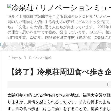
博多区上川端町で築68年をこえる昭和のレトロビル ”リノベー
岡の古い建物を大切にする考え方の実践（ビルストック活用）
ち」「文化」を大切に思う人たちが集まっています。 2011
の理念・思いをますます強め、発信しています。 2012年、第
部門賞受賞。2024年、国登録有形文化財（建造物）に登録さ
ホーム
イベント情報
【終了】冷泉荘周辺食べ歩き
太閤町割と呼ばれる博多のまちの路地は、福岡大空襲や戦
りますが、風情を感じられるまちです。そんな博多のまち
す。飲み食べ歩き（はしご酒）をすることで、博多のまち