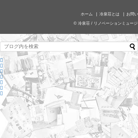
ホーム
冷泉荘とは
お問
©
冷泉荘 / リノベーションミュー