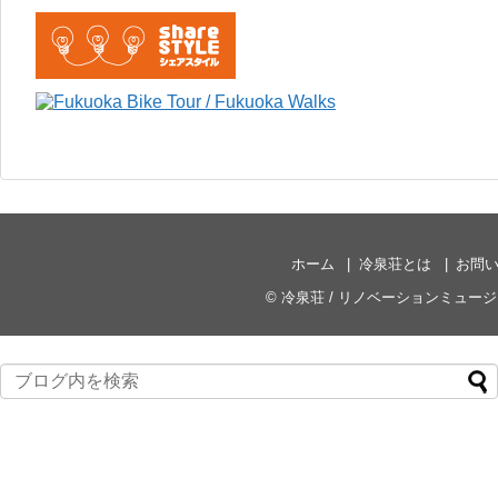
ホーム
冷泉荘とは
お問
©
冷泉荘 / リノベーションミュー