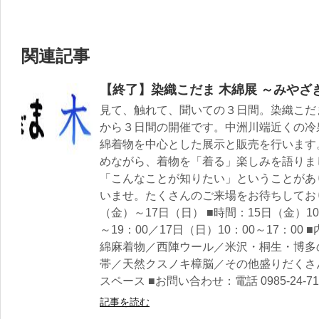
関連記事
【終了】染織こだま 木綿展 ～みやざ
見て、触れて、聞いての３日間。染織こだ
から３日間の開催です。中洲川端近くの冷
綿着物を中心とした展示と販売を行います
めながら、着物を「着る」楽しみを語りま
「こんなことが知りたい」ということがあ
いませ。たくさんのご来場をお待ちしておりま
（金）～17日（日） ■時間：15日（金）10：
～19：00／17日（日）10：00～17：0
綿麻着物／西陣ウール／米沢・桐生・博多
帯／天然クスノキ樟脳／その他盛りだくさん
スペース ■お問い合わせ：電話 0985-24-7183 /
記事を読む