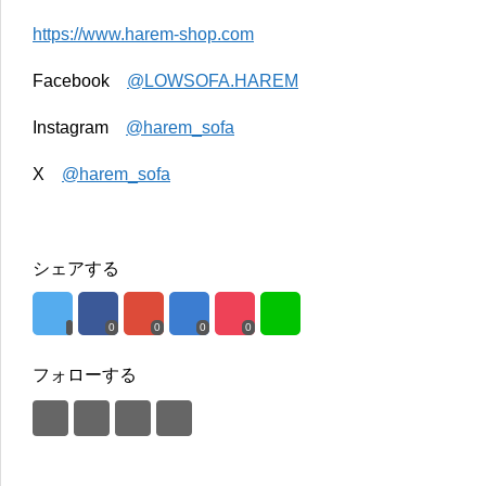
https://www.harem-shop.com
Facebook
@LOWSOFA.HAREM
Instagram
@harem_sofa
X
@harem_sofa
シェアする
0
0
0
0
フォローする