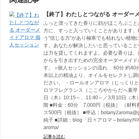
【終了】わたしとつながる オーダー
ふっと漂ってきた香りに顔がほころぶこと
方に、すっと入っていくことがあります。
う“信じる力”があり極寒でも枯れない植物
す。あなたが解決したいと思っていること
は力を貸してくれますよ。必要な香りは、
からを引き出すための完全オーダーメイド
す。 ○個人セッションの流れ 60分 約4
本以上の精油より、オイルをセレクトし調
ださい。 ・ロールオンアロマ（じっくりと
ロマフレグランス（こころやからだへ素早く
日（木）10:15～、11:40～／3月10日（木）
階 ■料金：60分 7,000円［税抜］ （
ス500円［税抜］ ■申込：botany2aroma@gma
純子 ■詳細：blog「日々アロマ～botanyｱﾛﾏ便り～」
aroma/
記事を読む