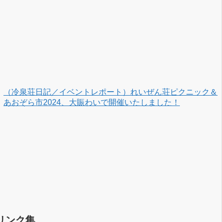
（冷泉荘日記／イベントレポート）れいぜん荘ピクニック＆
あおぞら市2024、大賑わいで開催いたしました！
リンク集