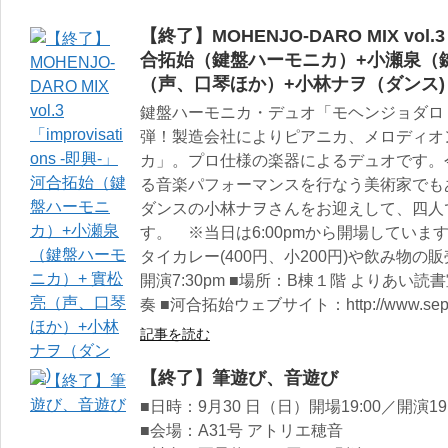
【終了】MOHENJO-DARO MIX vol.3 「
合拓始（鍵盤ハーモニカ）+小瀬泉（鍵
（声、口琴ほか）+小林ナヲ（ダンス)
鍵盤ハーモニカ・デュオ「モヘンジョダロ
弾！製造会社によりピアニカ、メロディオ
カ」。プロ仕様の楽器によるデュオです。
る音楽パフォーマンスを行なう美術家でも
ダンスの小林ナヲさんをお迎えして、四人
す。 ※当日は6:00pmから開場してい
タイカレー(400円、小200円)や飲み物の
開演7:30pm ■場所：B棟１階 よりあい読書
奏 ■河合拓始ウェブサイト：http://www.sepia.dt
記事を読む
【終了】筆遊び、音遊び
■日時：9月30 日（日）開場19:00／開演19:
■会場：A31号 アトリエ穂音