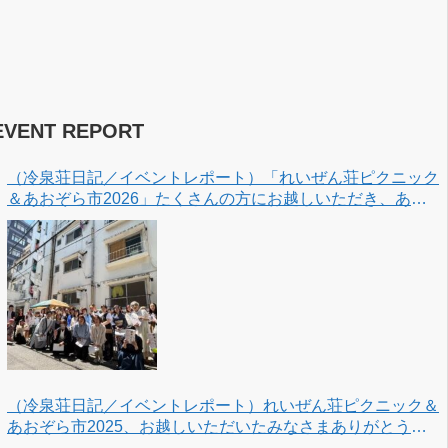
EVENT REPORT
（冷泉荘日記／イベントレポート）「れいぜん荘ピクニック
＆あおぞら市2026」たくさんの方にお越しいただき、あり
がとうございました！
（冷泉荘日記／イベントレポート）れいぜん荘ピクニック＆
あおぞら市2025、お越しいただいたみなさまありがとうご
ざいました！