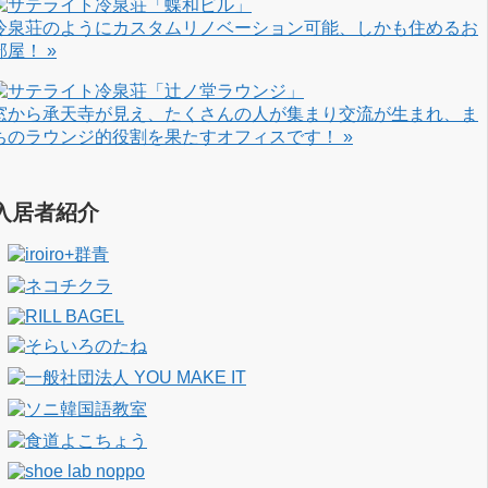
冷泉荘のようにカスタムリノベーション可能、しかも住めるお
部屋！ »
窓から承天寺が見え、たくさんの人が集まり交流が生まれ、ま
ちのラウンジ的役割を果たすオフィスです！ »
入居者紹介