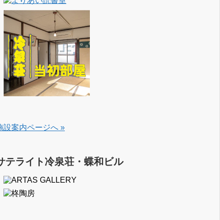
施設案内ページへ »
サテライト冷泉荘・蝶和ビル