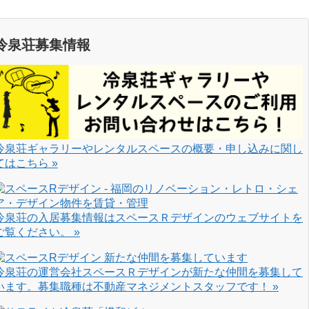
冷泉荘募集情報
冷泉荘ギャラリーやレンタルスペースの概要・申し込みに関し
てはこちら »
冷泉荘の入居募集情報はスペースＲデザインのウェブサイトを
ご覧ください。 »
冷泉荘の運営会社スペースＲデザインが新たな仲間を募集して
います。募集職種は不動産マネジメントスタッフです！ »