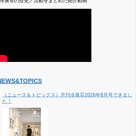
↓冷泉荘の歴史／活動をまとめた紹介動画
NEWS&TOPICS
（ニュース＆トピックス）月刊冷泉荘2026年8月号できまし
た！