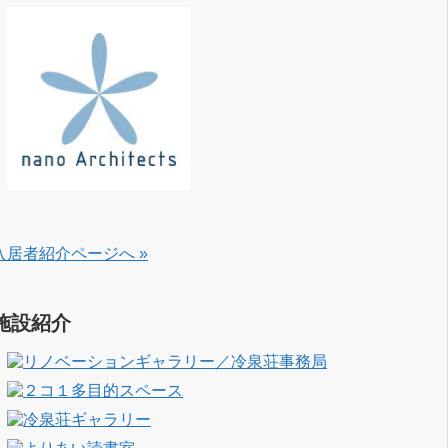
入居者紹介ページへ »
施設紹介