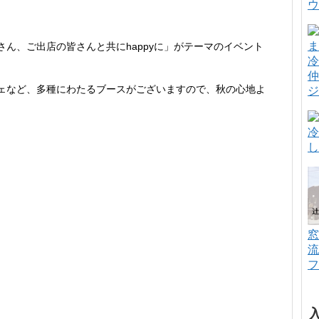
ウ
ん、ご出店の皆さんと共にhappyに」がテーマのイベント
冷
仲
ェなど、多種にわたるブースがございますので、秋の心地よ
ジ
冷
し
窓
流
フ