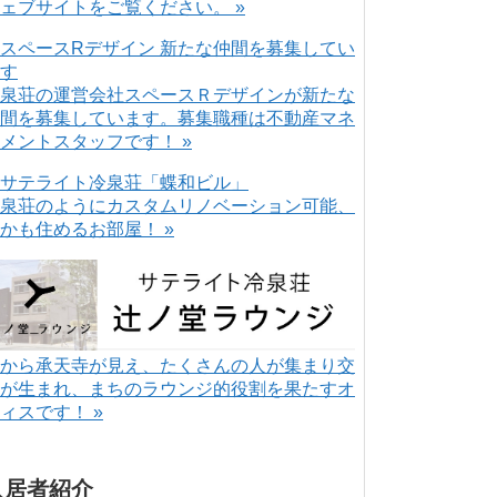
ェブサイトをご覧ください。 »
泉荘の運営会社スペースＲデザインが新たな
間を募集しています。募集職種は不動産マネ
メントスタッフです！ »
泉荘のようにカスタムリノベーション可能、
かも住めるお部屋！ »
から承天寺が見え、たくさんの人が集まり交
が生まれ、まちのラウンジ的役割を果たすオ
ィスです！ »
入居者紹介