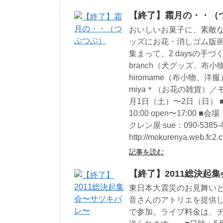
【終了】霜月の・・（
おいしいお菓子に、素敵
ッズにお花・消しゴム版画で
集まって、2 daysの手づ
branch（犬グッズ、布
hiromame（布小物、
miya＊（お花の雑貨）／
月1日（土）〜2日（日） ■時
10:00 open〜17:0
クレン屋 sue：090-5385-4
http://mokurenya.web.fc2.
記事を読む
【終了】2011総決起
東日本大震災のお見舞いと
音さんのアトリエを提供
で参加。ライブ料金は、