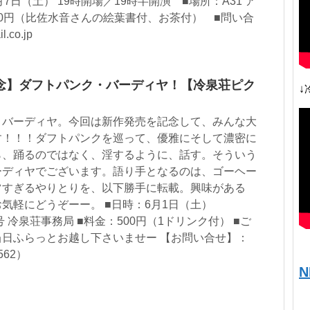
7日（土） 19時開場／19時半開演 ■場所：A31 ア
000円（比佐水音さんの絵葉書付、お茶付） ■問い合
co.jp
念】ダフトパンク・バーディヤ！【冷泉荘ピク
↓
・バーディヤ。今回は新作発売を記念して、みんな大
す！！！ダフトパンクを巡って、優雅にそして濃密に
ら、踊るのではなく、淫するように、話す。そういう
ーディヤでございます。語り手となるのは、ゴーヘー
ツすぎるやりとりを、以下勝手に転載。興味がある
気軽にどうぞーー。 ■日時：6月1日（土）
A12号 冷泉荘事務局 ■料金：500円（1ドリンク付） ■ご
日ふらっとお越し下さいませー 【お問い合せ】：
562）
N