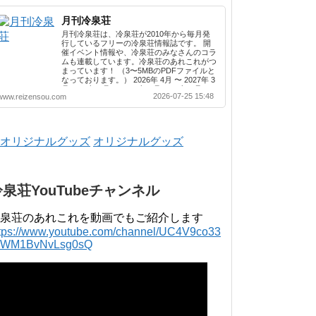
月刊冷泉荘
月刊冷泉荘は、冷泉荘が2010年から毎月発
行しているフリーの冷泉荘情報誌です。 開
催イベント情報や、冷泉荘のみなさんのコラ
ムも連載しています。冷泉荘のあれこれがつ
まっています！ （3〜5MBのPDFファイルと
なっております。） 2026年 4月 〜 2027年 3
月 2025年 4月 〜 2026年 3月 2024年 4月 〜
2026-07-25 15:48
www.reizensou.com
2025年 3月 2023年 4月 〜 2024年 3月 2022
年 4月 〜 2023年 3月 2021年 4月 〜 2022年
3月 2020年 4月 〜 2021年 3月 2019年 4月 〜
2020年 3月 2018年 4月 〜 2019年 3月 2017
年 4月 〜 2018年 3月 2016年 4月 〜 2017年
オリジナルグッズ
3月 2015年 4月 〜 2016年 3月 2014年 4月 〜
2015年 3月 2013...
冷泉荘YouTubeチャンネル
泉荘のあれこれを動画でもご紹介します
ttps://www.youtube.com/channel/UC4V9co33
lWM1BvNvLsg0sQ