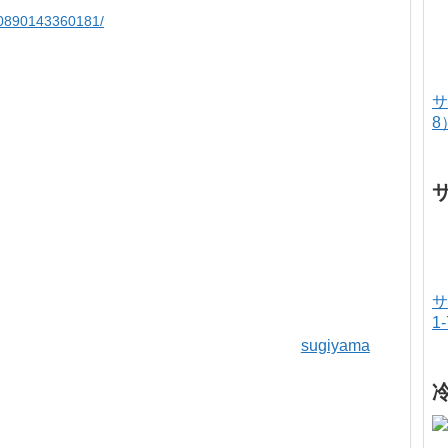
00890143360181/
サ
8
サ
1
sugiyama