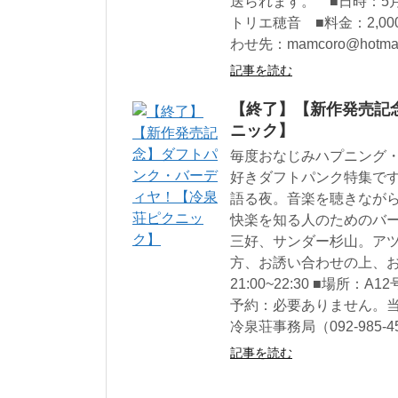
送られます。 ■日時：5月
トリエ穂音 ■料金：2,
わせ先：mamcoro@hotmail.
記事を読む
【終了】【新作発売記
ニック】
毎度おなじみハプニング
好きダフトパンク特集で
語る夜。音楽を聴きなが
快楽を知る人のためのバ
三好、サンダー杉山。ア
方、お誘い合わせの上、お
21:00~22:30 ■場所：
予約：必要ありません。当
冷泉荘事務局（092-985-4
記事を読む