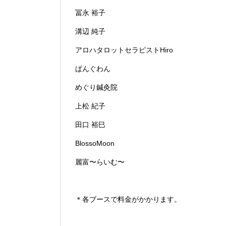
冨永 裕子
溝辺 純子
アロハタロットセラピストHiro
ぱんぐわん
めぐり鍼灸院
上松 紀子
田口 裕巳
BlossoMoon
麗富〜らいむ〜
＊各ブースで料金がかかります。