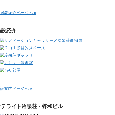
居者紹介ページへ »
施設紹介
設案内ページへ »
サテライト冷泉荘・蝶和ビル