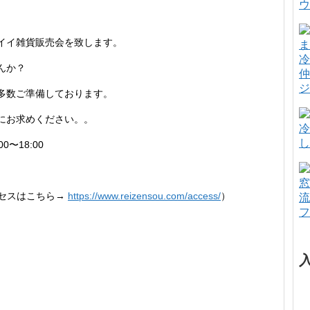
ウ
イイ雑貨販売会を致します。
冷
んか？
仲
ジ
多数ご準備しております。
にお求めください。。
冷
し
0〜18:00
窓
クセスはこちら→
https://www.reizensou.com/access/
）
流
フ