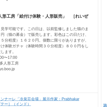
人形工房「絵付け体験・人形販売」 ［れいぜ
、見学可能です。この日は、以前監修しました猫のま
０円（猫の募金）で販売します。彩色はこの日だけ、
４５分程度）１６２０円。個数に限りがありますが、
付け体験ガチャ（体験時間３０分程度）８００円をし
致します。
0〜17:00
博多人形工房
o.boo.jp
ナーレ「冷泉荘会場」展示作家：Prabhakar
ュプテー］（インド）
施