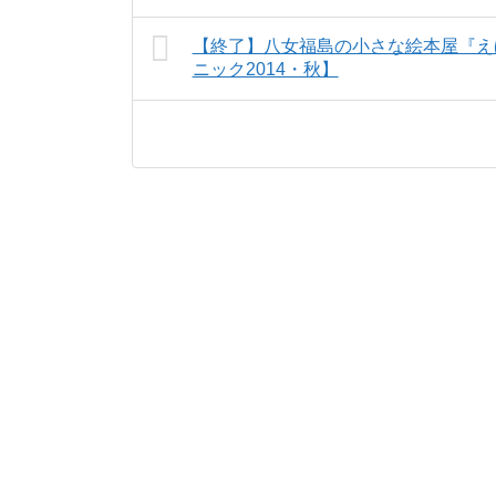
【終了】八女福島の小さな絵本屋『え
ニック2014・秋】