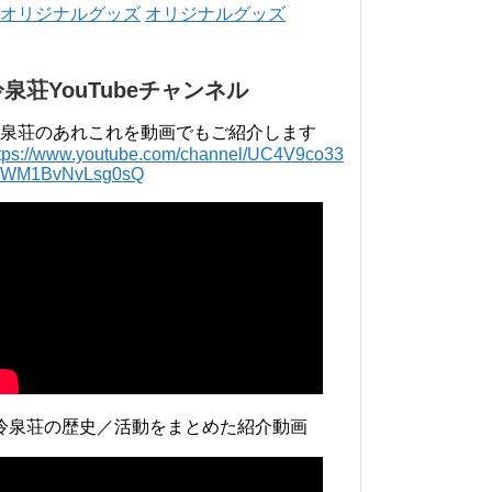
年 4月 〜 2018年 3月 2016年 4月 〜 2017年
オリジナルグッズ
3月 2015年 4月 〜 2016年 3月 2014年 4月 〜
2015年 3月 2013...
冷泉荘YouTubeチャンネル
泉荘のあれこれを動画でもご紹介します
ttps://www.youtube.com/channel/UC4V9co33
lWM1BvNvLsg0sQ
冷泉荘の歴史／活動をまとめた紹介動画