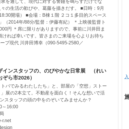
継承を通して、現代に対する警鐘を鳴らすだけでな
々の生活の歓びや、葛藤を描きだす。 ■日時：9月
（18:30開場） ■会場：B棟１階 ２コ１多目的スペース
（2014年/88分/監督：伊藤有紀） ＊上映後監督ト
,000円 ＊席に限りがありますので、事前に川井田ま
約頂ければ幸いです。皆さまのご来場を心よりお待ち
プ現代 川井田博幸（090-5495-2580／
p）
ザインスタッフの、のびやかな日常展 （れい
入
ぞら市2026）
コトバでみるわたしたち」と、部屋の「空想」ストー
？」展の2本立て。不動産を面白く！そんな想いで活
インスタッフの頭の中をのぞいてみませんか？
～16:00
務局
r.net
esign