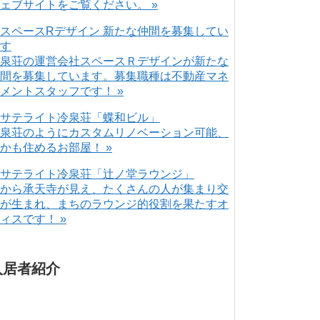
ェブサイトをご覧ください。 »
泉荘の運営会社スペースＲデザインが新たな
間を募集しています。募集職種は不動産マネ
メントスタッフです！ »
泉荘のようにカスタムリノベーション可能、
かも住めるお部屋！ »
から承天寺が見え、たくさんの人が集まり交
が生まれ、まちのラウンジ的役割を果たすオ
ィスです！ »
入居者紹介