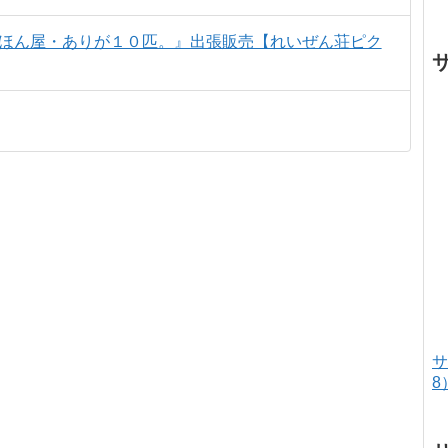
ほん屋・ありが１０匹。』出張販売【れいぜん荘ピク
サ
8