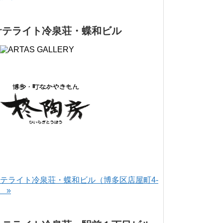
サテライト冷泉荘・蝶和ビル
テライト冷泉荘・蝶和ビル（博多区店屋町4-
） »