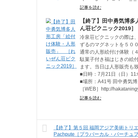
記事を読む
【終了】田中勇気博多
ん荘ピクニック2019］
冷泉荘ピクニックの際は
ずるのマグネットを５０
通常の人形絵付け体験（
駄菓子付き福はじきの絵
ます。当日は人形販売も
■日時：7月21日（日）11:0
■場所：A41号 田中勇気
［WEB］http://hakataningy
記事を読む
【終了】第５回 福岡アジア美術トリエン
Pachpute［プラバーカル・パーチ