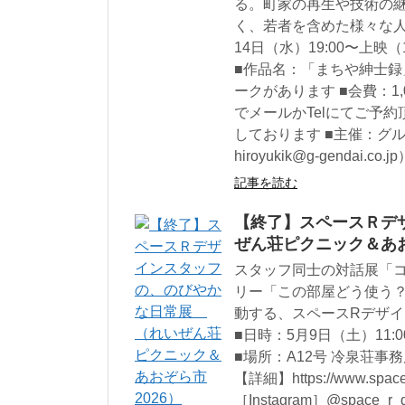
る。町家の再生や技術の
く、若者を含めた様々な人
14日（水）19:00〜上映
■作品名：「まちや紳士録」
ークがあります ■会費：1
でメールかTelにてご予
しております ■主催：グルー
hiroyukik@g-gendai.co.j
記事を読む
【終了】スペースＲデ
ぜん荘ピクニック＆あお
スタッフ同士の対話展「
リー「この部屋どう使う
動する、スペースRデザ
■日時：5月9日（土）11:00
■場所：A12号 冷泉荘事
【詳細】https://www.space-
［Instagram］@space_r_d