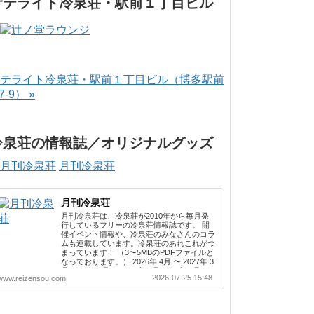
サテライト冷泉荘・駅前１丁目ビル
テライト冷泉荘・駅前１丁目ビル（博多駅前
-7-9） »
冷泉荘の情報誌／オリジナルグッズ
月刊冷泉荘
月刊冷泉荘
月刊冷泉荘は、冷泉荘が2010年から毎月発
行しているフリーの冷泉荘情報誌です。 開
催イベント情報や、冷泉荘のみなさんのコラ
ムも連載しています。冷泉荘のあれこれがつ
まっています！ （3〜5MBのPDFファイルと
なっております。） 2026年 4月 〜 2027年 3
月 2025年 4月 〜 2026年 3月 2024年 4月 〜
2026-07-25 15:48
www.reizensou.com
2025年 3月 2023年 4月 〜 2024年 3月 2022
年 4月 〜 2023年 3月 2021年 4月 〜 2022年
3月 2020年 4月 〜 2021年 3月 2019年 4月 〜
2020年 3月 2018年 4月 〜 2019年 3月 2017