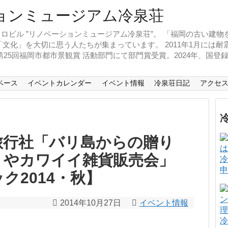
ロビル ”リノベーションミュージアム冷泉荘”。 「福岡の古い建
文化」を大切に思う人たちが集まっています。 2011年1月には
、第25回福岡市都市景観賞 活動部門にて部門賞受賞。2024年、国
ペース
イベントカレンダー
イベント情報
冷泉荘日記
アクセ
旅行社「バリ島からの贈り
りやカワイイ雑貨販売会」
冷
申
ク2014・秋】
2014年10月27日
イベント情報
冷