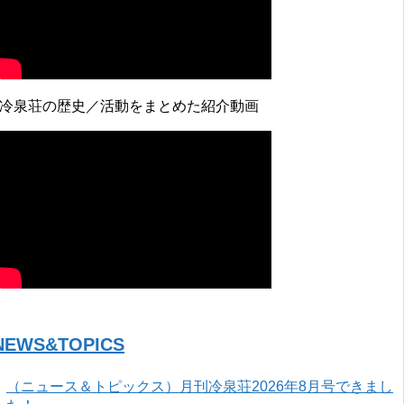
↓冷泉荘の歴史／活動をまとめた紹介動画
NEWS&TOPICS
（ニュース＆トピックス）月刊冷泉荘2026年8月号できまし