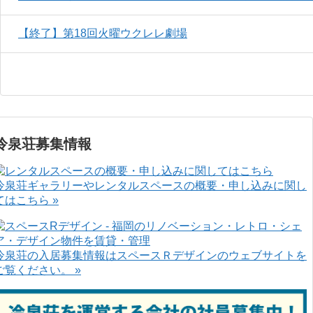
【終了】第18回火曜ウクレレ劇場
冷泉荘募集情報
冷泉荘ギャラリーやレンタルスペースの概要・申し込みに関し
てはこちら »
冷泉荘の入居募集情報はスペースＲデザインのウェブサイトを
ご覧ください。 »