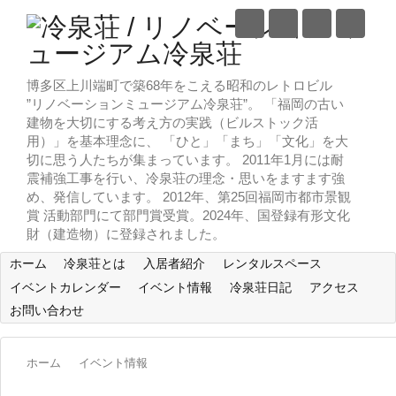
博多区上川端町で築68年をこえる昭和のレトロビル
”リノベーションミュージアム冷泉荘”。 「福岡の古い
建物を大切にする考え方の実践（ビルストック活
用）」を基本理念に、 「ひと」「まち」「文化」を大
切に思う人たちが集まっています。 2011年1月には耐
震補強工事を行い、冷泉荘の理念・思いをますます強
め、発信しています。 2012年、第25回福岡市都市景観
賞 活動部門にて部門賞受賞。2024年、国登録有形文化
財（建造物）に登録されました。
ホーム
冷泉荘とは
入居者紹介
レンタルスペース
イベントカレンダー
イベント情報
冷泉荘日記
アクセス
お問い合わせ
ホーム
イベント情報