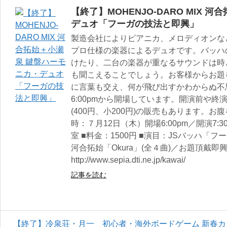
【終了】MOHENJO-DARO MIX 
デュオ「フーガの技法と即興」
製造会社によりピアニカ、メロディオンな
プロ仕様の楽器によるデュオです。バッハ
けたり、二台の楽器が重なるサウンドは時
も聞こえることでしょう。お客様からお題
に言葉も交え、何が飛び出すかわからぬ不
6:00pmから開場しています。開演前や
(400円、小200円)の販売もあります。お
時：７月12日（木）開場6:00pm／開演7:
室 ■料金：1500円 ■演目：JSバッハ
河合拓始「Okura」(全４曲)／お題頂戴
http://www.sepia.dti.ne.jp/kawai/
記事を読む
【終了】冷泉荘・月一 初心者・海外ボードゲーム 新春カ