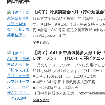
関連記事
【終了】冷泉詩話会 9月（詩の勉強
渡辺玄英主催の詩の教室。詩の講読、およ
す。 ■日時：9月16日（日）午後２時～５
円 ■会場：A41号室 渡辺玄英事務所 ■
zz79@goo.jp まで。
記事を読む
【終了】A41 田中勇気博多人形工房
レオープン」 ［れいぜん荘ピクニック
11月のリニューアルオープンに先駆けて
絵付け体験も受け付けます。（¥1,500〜）
■日時：10月20日（土）11:00〜17:00
■場所：A41号 田中勇気博多人形工房
■絵付け体験料金：1,500円
［田中勇気博多人形工房］ http://hakataningy
記事を読む