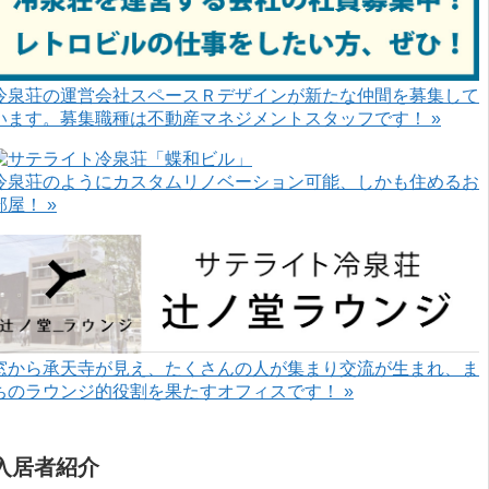
冷泉荘の運営会社スペースＲデザインが新たな仲間を募集して
います。募集職種は不動産マネジメントスタッフです！ »
冷泉荘のようにカスタムリノベーション可能、しかも住めるお
部屋！ »
窓から承天寺が見え、たくさんの人が集まり交流が生まれ、ま
ちのラウンジ的役割を果たすオフィスです！ »
入居者紹介