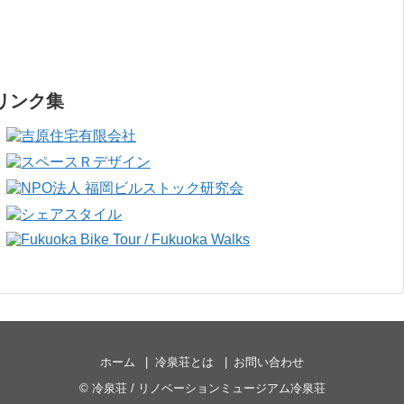
リンク集
ホーム
冷泉荘とは
お問い合わせ
©
冷泉荘 / リノベーションミュージアム冷泉荘