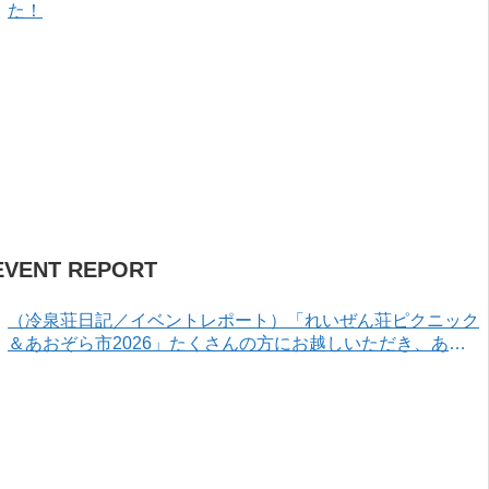
た！
EVENT REPORT
（冷泉荘日記／イベントレポート）「れいぜん荘ピクニック
＆あおぞら市2026」たくさんの方にお越しいただき、あり
がとうございました！