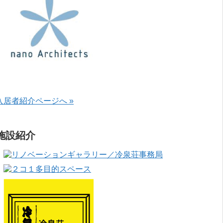
入居者紹介ページへ »
施設紹介