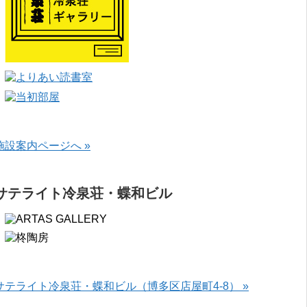
施設案内ページへ »
サテライト冷泉荘・蝶和ビル
サテライト冷泉荘・蝶和ビル（博多区店屋町4-8） »