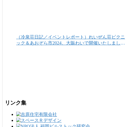
（冷泉荘日記／イベントレポート）れいぜん荘ピクニ
ック＆あおぞら市2024、大賑わいで開催いたしまし
た！
リンク集