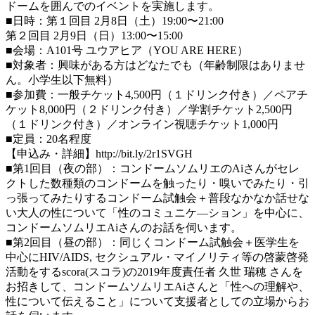
ドームを囲んでのイベントを実施します。
■日時：第１回目 2月8日（土）19:00〜21:00
第２回目 2月9日（日）13:00〜15:00
■会場：A101号 ユウアヒア（YOU ARE HERE）
■対象者：興味がある方はどなたでも（年齢制限はありませ
ん。小学生以下無料）
■参加費：一般チケット4,500円（１ドリンク付き）／ペアチ
ケット8,000円（２ドリンク付き）／学割チケット2,500円
（１ドリンク付き）／オンライン視聴チケット1,000円
■定員：20名程度
【申込み・詳細】http://bit.ly/2r1SVGH
■第1回目（夜の部）：コンドームソムリエのAiさんがセレ
クトした数種類のコンドームを触ったり・嗅いでみたり・引
っ張ってみたりするコンドーム試触会＋普段なかなか話せな
い大人の性について「性のコミュニケ―ション」を中心に、
コンドームソムリエAiさんのお話を伺います。
■第2回目（昼の部）：同じくコンドーム試触会＋医学生を
中心にHIV/AIDS, セクシュアル・マイノリティ等の啓蒙啓発
活動をするscora(スコラ)の2019年度責任者 久世 瑞穂 さんを
お招きして、コンドームソムリエAiさんと「性への理解や、
性について伝えること」について支援者としての立場からお