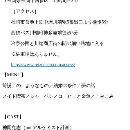
（福岡県福岡市博多区上川端町9-35）
［アクセス］
福岡市営地下鉄中洲川端駅5番出口より徒歩5分
西鉄バス川端町博多座前徒歩5分
冷泉公園と川端商店街の間の細い路地に入る
※駐車場はありません。
https://www.reizensou.com/access/
【MENU】
前説／の、ようなもの／結婚の条件／夢の話
メイド喫茶／シャーペン／コーヒーと金魚／こみこみ
【CAST】
神岡尭志（unitアルケミスト計画）