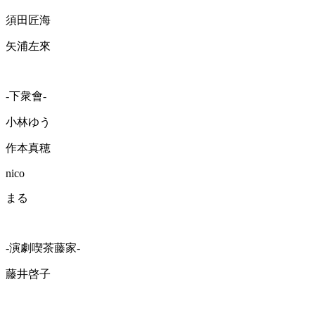
須田匠海
矢浦左來
-下衆會-
小林ゆう
作本真穂
nico
まる
-演劇喫茶藤家-
藤井啓子