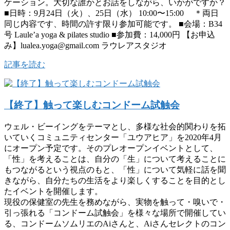
ケーション。大切な誰かとお話をしながら、いかがですか？
■日時：9月24日（火）、25日（水） 10:00〜15:00 ＊両日
同じ内容です、時間の許す限り参加可能です。 ■会場：B34
号 Laule’a yoga & pilates studio ■参加費：14,000円 【お申込
み】lualea.yoga@gmail.com ラウレアスタジオ
記事を読む
【終了】触って楽しむコンドーム試触会
ウェル・ビーイングをテーマとし、多様な社会的関わりを拓
いていくコミュニティセンター「ユウアヒア」を2020年4月
にオープン予定です。そのプレオープンイベントとして、
「性」を考えることは、自分の「生」について考えることに
もつながるという視点のもと、「性」について気軽に話を聞
きながら、自分たちの生活をより楽しくすることを目的とし
たイベントを開催します。
現役の保健室の先生を務めながら、実物を触って・嗅いで・
引っ張れる「コンドーム試触会」を様々な場所で開催してい
る、コンドームソムリエのAiさんと、Aiさんセレクトのコン