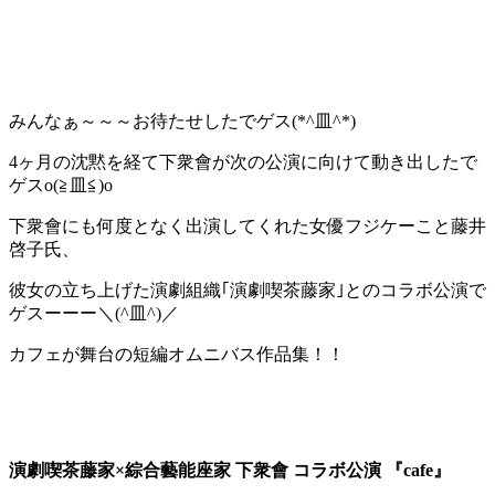
みんなぁ～～～お待たせしたでゲス(*^皿^*)
4ヶ月の沈黙を経て下衆會が次の公演に向けて動き出したで
ゲスo(≧皿≦)o
下衆會にも何度となく出演してくれた女優フジケーこと藤井
啓子氏、
彼女の立ち上げた演劇組織｢演劇喫茶藤家｣とのコラボ公演で
ゲスーーー＼(^皿^)／
カフェが舞台の短編オムニバス作品集！！
演劇喫茶藤家×綜合藝能座家 下衆會 コラボ公演 『cafe』