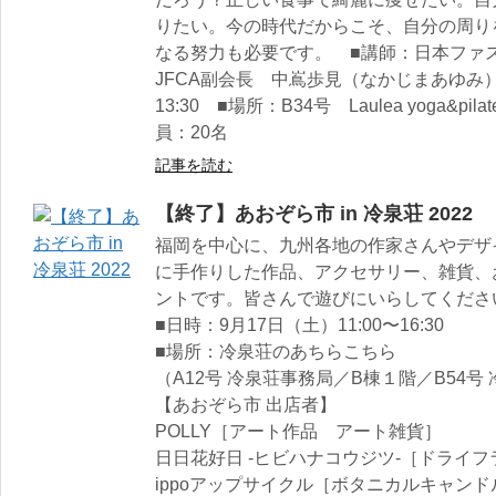
りたい。今の時代だからこそ、自分の周り
なる努力も必要です。 ■講師：日本フ
JFCA副会長 中嶌歩見（なかじまあゆみ） 
13:30 ■場所：B34号 Laulea yoga&pila
員：20名
記事を読む
【終了】あおぞら市 in 冷泉荘 2022
福岡を中心に、九州各地の作家さんやデザ
に手作りした作品、アクセサリー、雑貨、
ントです。皆さんで遊びにいらしてくださ
■日時：9月17日（土）11:00〜16:30
■場所：冷泉荘のあちらこちら
（A12号 冷泉荘事務局／B棟１階／B54号
【あおぞら市 出店者】
POLLY［アート作品 アート雑貨］
日日花好日 -ヒビハナコウジツ-［ドライフ
ippoアップサイクル［ボタニカルキャン