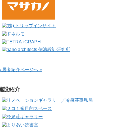
入居者紹介ページへ »
施設紹介