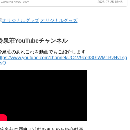
2026-07-25 15:48
www.reizensou.com
2019年 3月 2017年 4月 〜 2018年 3月 2016年 4月 〜 2017年 3月
2015年 4月 〜 2016年 3月 2014年 4月 〜 2015年 3月 2013...
オリジナルグッズ
冷泉荘YouTubeチャンネル
冷泉荘のあれこれを動画でもご紹介します
ttps://www.youtube.com/channel/UC4V9co33GlWM1BvNvLsg
0sQ
↓冷泉荘の歴史／活動をまとめた紹介動画