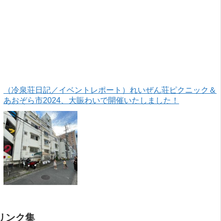
（冷泉荘日記／イベントレポート）れいぜん荘ピクニック＆
あおぞら市2024、大賑わいで開催いたしました！
リンク集