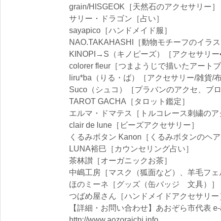
grain/HISGEOK［天然石のアクセサリー］
サリー・ドラゴン［占い］
sayapico［ハンドメイド服］
NAO.TAKAHASHI［動物モチーフのイラ
KINOPI→S（キノピーズ）［アクセサリー
colorer fleur［つまようじで描いたア
liru*ba（りる・ば）［アクセサリー/雑貨/
Suco（シュコ）［プラバンのアクセ、ブ
TAROT GACHA［タロット鑑定］
エルマ・ドマテス［トルコレース刺繍のア
clair de lune［ビーズアクセサリー］
くるみボタン Kanon［くるみボタンのヘ
LUNA裕巳［カウンセリング占い］
茶林讃［オーガニックお茶］
中嶋工房［マスク（狐面など）、羊毛フェ
ほのミーネ［グッズ（缶バッジ 文具）］
つばめ屋さん［ハンドメイドアクセサリー
【詳細・お問い合わせ】あおぞら市代表 e-acce.
http://www.aozoraichi.info