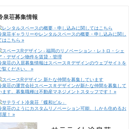
冷泉荘募集情報
冷泉荘ギャラリーやレンタルスペースの概要・申し込みに関し
てはこちら »
冷泉荘の入居募集情報はスペースＲデザインのウェブサイトを
ご覧ください。 »
冷泉荘の運営会社スペースＲデザインが新たな仲間を募集して
います。募集職種は不動産マネジメントスタッフです！ »
冷泉荘のようにカスタムリノベーション可能、しかも住めるお
部屋！ »