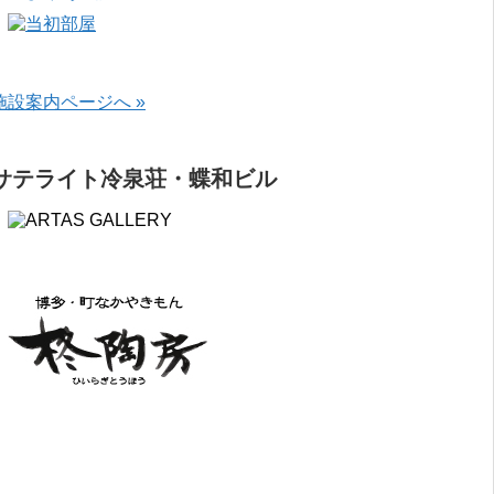
施設案内ページへ »
サテライト冷泉荘・蝶和ビル