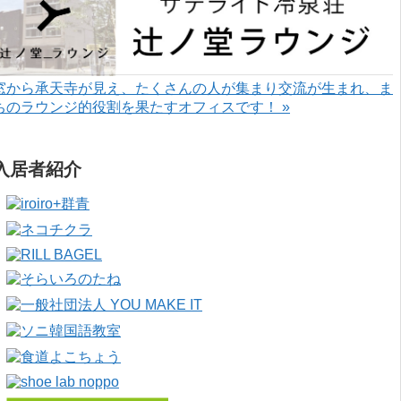
窓から承天寺が見え、たくさんの人が集まり交流が生まれ、ま
ちのラウンジ的役割を果たすオフィスです！ »
入居者紹介