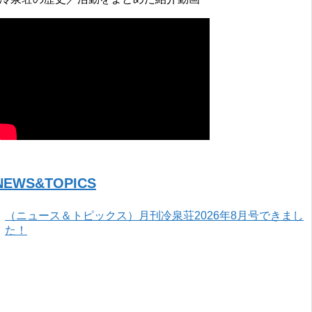
NEWS&TOPICS
（ニュース＆トピックス）月刊冷泉荘2026年8月号できまし
た！