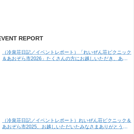
EVENT REPORT
（冷泉荘日記／イベントレポート）「れいぜん荘ピクニック
＆あおぞら市2026」たくさんの方にお越しいただき、あり
がとうございました！
（冷泉荘日記／イベントレポート）れいぜん荘ピクニック＆
あおぞら市2025、お越しいただいたみなさまありがとうご
ざいました！