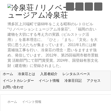
博多区上川端町で築68年をこえる昭和のレトロビル
”リノベーションミュージアム冷泉荘”。 「福岡の古い
建物を大切にする考え方の実践（ビルストック活
用）」を基本理念に、 「ひと」「まち」「文化」を大
切に思う人たちが集まっています。 2011年1月には耐
震補強工事を行い、冷泉荘の理念・思いをますます強
め、発信しています。 2012年、第25回福岡市都市景観
賞 活動部門にて部門賞受賞。2024年、国登録有形文化
財（建造物）に登録されました。
ホーム
冷泉荘とは
入居者紹介
レンタルスペース
イベントカレンダー
イベント情報
冷泉荘日記
アクセス
お問い合わせ
ホーム
イベント情報