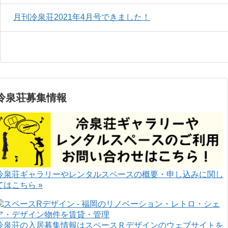
月刊冷泉荘2021年4月号できました！
冷泉荘募集情報
冷泉荘ギャラリーやレンタルスペースの概要・申し込みに関し
てはこちら »
冷泉荘の入居募集情報はスペースＲデザインのウェブサイトを