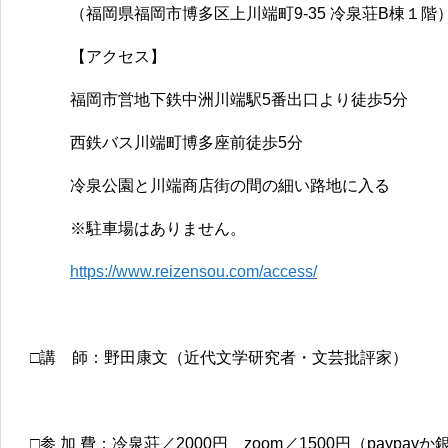
（福岡県福岡市博多区上川端町9-35 冷泉荘B棟１階
【アクセス】
福岡市営地下鉄中洲川端駅5番出口より徒歩5分
西鉄バス川端町博多座前徒歩5分
冷泉公園と川端商店街の間の細い路地に入る
※駐車場はありません。
https://www.reizensou.com/access/
□講 師：野田康文（近代文学研究者・文芸批評家）
□参 加 費：冷泉荘／2000円、zoom／1500円（paypay