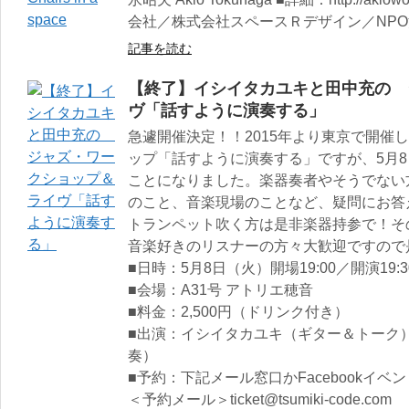
会社／株式会社スペースＲデザイン／NP
記事を読む
【終了】イシイタカユキと田中充の 
ヴ「話すように演奏する」
急遽開催決定！！2015年より東京で開催
ップ「話すように演奏する」ですが、5月
ことになりました。楽器奏者やそうでない
のこと、音楽現場のことなど、疑問にお答
トランペット吹く方は是非楽器持参で！その
音楽好きのリスナーの方々大歓迎ですので
■日時：5月8日（火）開場19:00／開演19:3
■会場：A31号 アトリエ穂音
■料金：2,500円（ドリンク付き）
■出演：イシイタカユキ（ギター＆トーク
奏）
■予約：下記メール窓口かFacebookイ
＜予約メール＞ticket@tsumiki-code.com