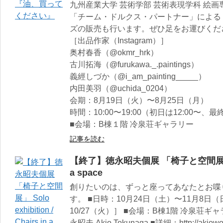
九州産業大学 芸術学部 芸術表現学科 絵
「チーム・ドルクス・パートナー」による
ズの販売も行います。ぜひ足をお運びくだ
［出品作家（Instagram）］
奥村春香（@okmr_hrk）
古川拓海（@furukawa._.paintings）
義經しづか（@i_am_painting_____）
内田美羽（@uchida_0204）
会期：8月19日（火）〜8月25日（月）
時間：10:00〜19:00（初日は12:00〜、最
■会場：B棟１階 冷泉荘ギャラリー
記事を読む
【終了】徳永昭夫個展 「椅子と空間展」 Solo e
a space
創りたいのは、ずっと座ってあなたとお喋
す。 ■日時：10月24日（土）〜11月8日（日）
10/27（火）］ ■会場：B棟1階 冷泉荘ギ
永昭夫 Akio Tokunaga ■詳細：http://aki