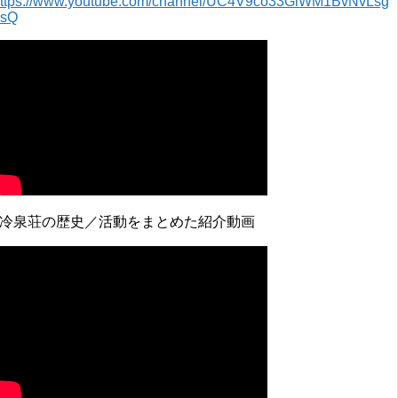
ttps://www.youtube.com/channel/UC4V9co33GlWM1BvNvLsg
0sQ
↓冷泉荘の歴史／活動をまとめた紹介動画