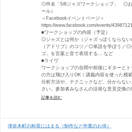
◎件名「5/8ジャズワークショップ」 ◎
ール）
＜Facebookイベントページ＞
https://www.facebook.com/events/4398712
■ワークショップの内容（予定）
◎ジャズとは何か（ジャズっぽくならない
（アドリブ）のコツ／◎単語を学ぼう／◎
ゴ」を言葉と音で表現する… など
■ライヴ
ワークショップの合間や前後にギターとト
の方は飛び入りOK！講義内容を使った模
分析方法や、テクニックなど、分からない
さい。参加者みなさんの活発な意見交換の
記事を読む
津奈木町の粉茶にはまる（制作など作業のお供）