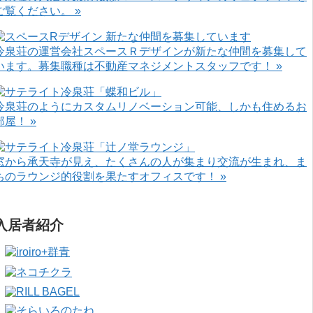
ご覧ください。 »
冷泉荘の運営会社スペースＲデザインが新たな仲間を募集して
います。募集職種は不動産マネジメントスタッフです！ »
冷泉荘のようにカスタムリノベーション可能、しかも住めるお
部屋！ »
窓から承天寺が見え、たくさんの人が集まり交流が生まれ、ま
ちのラウンジ的役割を果たすオフィスです！ »
入居者紹介