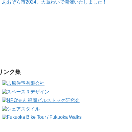
あおぞら市2024、大賑わいで開催いたしました！
リンク集