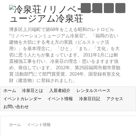
博多区上川端町で築68年をこえる昭和のレトロビル
”リノベーションミュージアム冷泉荘”。 「福岡の古い
建物を大切にする考え方の実践（ビルストック活
用）」を基本理念に、 「ひと」「まち」「文化」を大
切に思う人たちが集まっています。 2011年1月には耐
震補強工事を行い、冷泉荘の理念・思いをますます強
め、発信しています。 2012年、第25回福岡市都市景観
賞 活動部門にて部門賞受賞。2024年、国登録有形文化
財（建造物）に登録されました。
ホーム
冷泉荘とは
入居者紹介
レンタルスペース
イベントカレンダー
イベント情報
冷泉荘日記
アクセス
お問い合わせ
ホーム
イベント情報