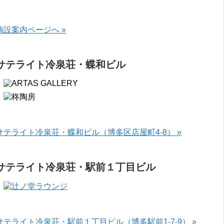
施設案内ページへ »
サテライト冷泉荘・蝶和ビル
サテライト冷泉荘・蝶和ビル（博多区店屋町4-8） »
サテライト冷泉荘・駅前１丁目ビル
サテライト冷泉荘・駅前１丁目ビル（博多駅前1-7-9） »