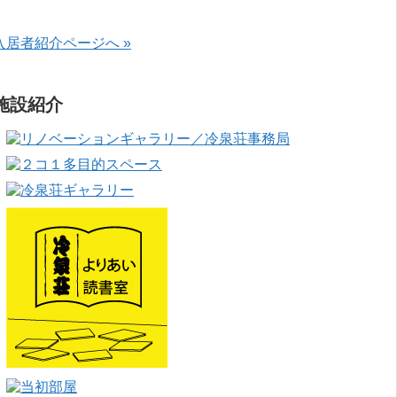
入居者紹介ページへ »
施設紹介