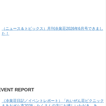
（ニュース＆トピックス）月刊冷泉荘2026年6月号できまし
た！
EVENT REPORT
（冷泉荘日記／イベントレポート）「れいぜん荘ピクニック
＆あおぞら市2026」たくさんの方にお越しいただき、あり