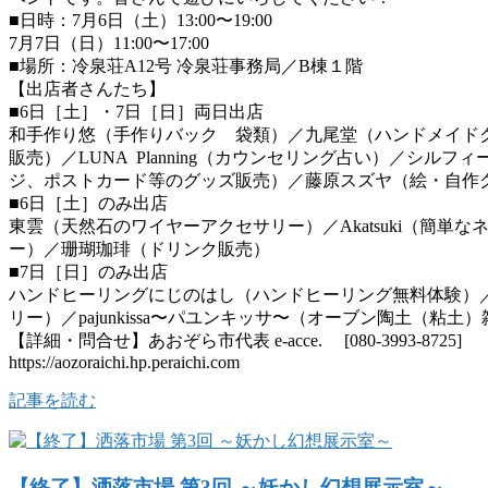
■日時：7月6日（土）13:00〜19:00
7月7日（日）11:00〜17:00
■場所：冷泉荘A12号 冷泉荘事務局／B棟１階
【出店者さんたち】
■6日［土］・7日［日］両日出店
和手作り悠（手作りバック 袋類）／九尾堂（ハンドメイドク
販売）／LUNA Planning（カウンセリング占い）／シ
ジ、ポストカード等のグッズ販売）／藤原スズヤ（絵・自作グ
■6日［土］のみ出店
東雲（天然石のワイヤーアクセサリー）／Akatsuki（簡
ー）／珊瑚珈琲（ドリンク販売）
■7日［日］のみ出店
ハンドヒーリングにじのはし（ハンドヒーリング無料体験）／P
リー）／pajunkissa〜パユンキッサ〜（オーブン陶土（粘
【詳細・問合せ】あおぞら市代表 e-acce. [080-3993-8725]
https://aozoraichi.hp.peraichi.com
記事を読む
【終了】洒落市場 第3回 ～妖かし幻想展示室～