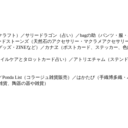
ラフト）／サリードラゴン（占い）／bagの助（パンツ・服・小
ルフィードストーンズ（天然石のアクセサリー・マクラメアクセサ
ッズ・ZINEなど）／カナヱ（ポストカード、ステッカー、色
単なネイルケアとタロットカード占い）／アトリエチャム（ステン
onda List（コラージュ雑貨販売）／はかたび（手織博多織
土）雑貨、陶器の器や雑貨）