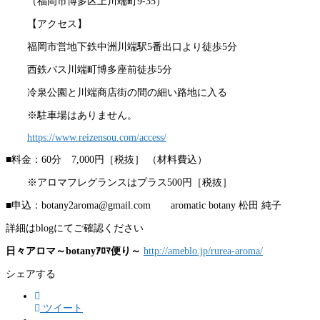
（福岡市博多区上川端町9-35）
【アクセス】
福岡市営地下鉄中洲川端駅5番出口より徒歩5分
西鉄バス川端町博多座前徒歩5分
冷泉公園と川端商店街の間の細い路地に入る
※駐車場はありません。
https://www.reizensou.com/access/
■料金：60分 7,000円［税抜］ （材料費込）
※アロマフレグランスはプラス500円［税抜］
■申込：botany2aroma@gmail.com aromatic botany 松田 純子
詳細はblogにてご確認ください
日々アロマ～botanyｱﾛﾏ便り～
http://ameblo.jp/rurea-aroma/
シェアする
ツイート