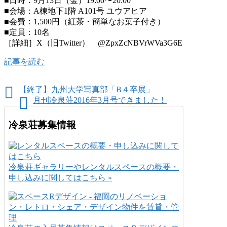
■日時：9月13日（金）19:00〜20:00
■会場：A棟地下1階 A101号 ユウアヒア
■会費：1,500円（紅茶・簡単なお菓子付き）
■定員：10名
［詳細］X（旧Twitter） @ZpxZcNBVrWVa3G6E
記事を読む
【終了】九州大学写真部「B４卒展」
月刊冷泉荘2016年3月号できました！
冷泉荘募集情報
冷泉荘ギャラリーやレンタルスペースの概要・
申し込みに関してはこちら »