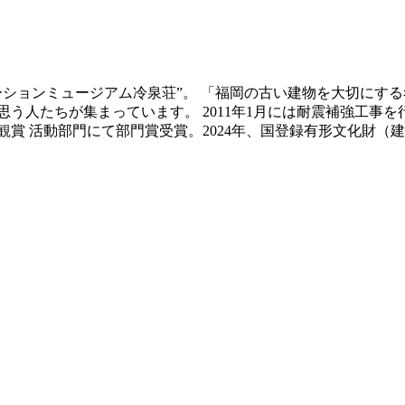
ベーションミュージアム冷泉荘”。 「福岡の古い建物を大切にす
う人たちが集まっています。 2011年1月には耐震補強工事
景観賞 活動部門にて部門賞受賞。2024年、国登録有形文化財