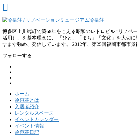
博多区上川端町で築68年をこえる昭和のレトロビル ”リノ
活用）」を基本理念に、 「ひと」「まち」「文化」を大切に思
すます強め、発信しています。 2012年、第25回福岡市都市
フォローする
ホーム
冷泉荘とは
入居者紹介
レンタルスペース
イベントカレンダー
イベント情報
冷泉荘日記