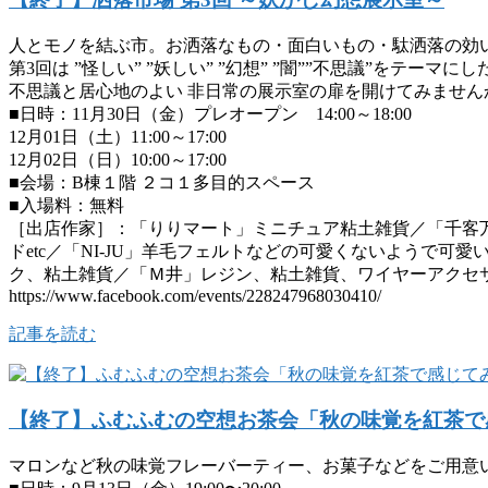
人とモノを結ぶ市。お洒落なもの・面白いもの・駄洒落の効
第3回は ”怪しい” ”妖しい” ”幻想” ”闇””不思議”をテーマ
不思議と居心地のよい 非日常の展示室の扉を開けてみません
■日時：11月30日（金）プレオープン 14:00～18:00
12月01日（土）11:00～17:00
12月02日（日）10:00～17:00
■会場：B棟１階 ２コ１多目的スペース
■入場料：無料
［出店作家］：「りりマート」ミニチュア粘土雑貨／「千客万
ドetc／「NI-JU」羊毛フェルトなどの可愛くないようで
ク、粘土雑貨／「Ｍ井」レジン、粘土雑貨、ワイヤーアクセサリ
https://www.facebook.com/events/228247968030410/
記事を読む
【終了】ふむふむの空想お茶会「秋の味覚を紅茶で
マロンなど秋の味覚フレーバーティー、お菓子などをご用意