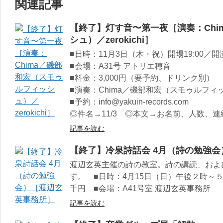
関連記事
【終了】灯す音〜第一夜［演奏：Chi
シュ）／zerokichi］
■日時：11月3日（木・祝）開場19:00／開演1
■会場：A31号 アトリエ穂音
■料金：3,000円（要予約、ドリンク別）
■演奏：Chima／磯部和宏（スモゥルフィッシュ
■予約：info@yakuin-records.com
◎件名→11/3 ◎本文→お名前、人数、連
記事を読む
【終了】冷泉詩話会 4月（詩の勉強
渡辺玄英主催の詩の教室。詩の講読、およ
す。 ■日時：4月15日（日）午後２時～
千円 ■会場：A41号室 渡辺玄英事務所
記事を読む