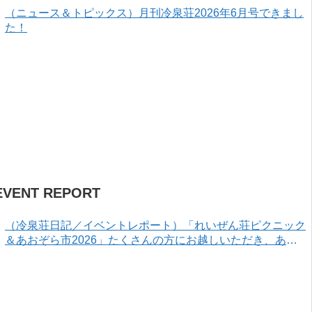
（ニュース＆トピックス）月刊冷泉荘2026年6月号できまし
た！
EVENT REPORT
（冷泉荘日記／イベントレポート）「れいぜん荘ピクニック
＆あおぞら市2026」たくさんの方にお越しいただき、あり
がとうございました！