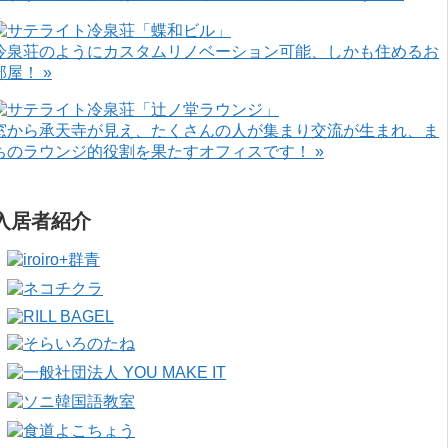
冷泉荘のようにカスタムリノベーション可能、しかも住めるお
部屋！ »
窓から承天寺が見え、たくさんの人が集まり交流が生まれ、ま
ちのラウンジ的役割を果たすオフィスです！ »
入居者紹介