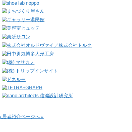
入居者紹介ページへ »