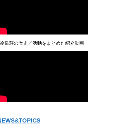
↓冷泉荘の歴史／活動をまとめた紹介動画
NEWS&TOPICS