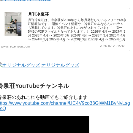
月刊冷泉荘
月刊冷泉荘は、冷泉荘が2010年から毎月発行しているフリーの冷泉
荘情報誌です。 開催イベント情報や、冷泉荘のみなさんのコラム
も連載しています。冷泉荘のあれこれがつまっています！ （3〜
5MBのPDFファイルとなっております。） 2026年 4月 〜 2027年 3
月 2025年 4月 〜 2026年 3月 2024年 4月 〜 2025年 3月 2023年 4月
〜 2024年 3月 2022年 4月 〜 2023年 3月 2021年 4月 〜 2022年 3月
2020年 4月 〜 2021年 3月 2019年 4月 〜 2020年 3月 2018年 4月 〜
2026-07-25 15:48
www.reizensou.com
2019年 3月 2017年 4月 〜 2018年 3月 2016年 4月 〜 2017年 3月
2015年 4月 〜 2016年 3月 2014年 4月 〜 2015年 3月 2013...
オリジナルグッズ
冷泉荘YouTubeチャンネル
冷泉荘のあれこれを動画でもご紹介します
ttps://www.youtube.com/channel/UC4V9co33GlWM1BvNvLsg
0sQ