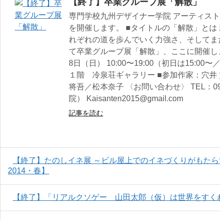
【終了】卒業グループ展「解散」
専門学校九州デザイナー学院 アーティス
を開催します。 ■タイトルの「解散」とは
れぞれの道を歩んでいく力強さ、そしてま
て卒業グループ展「解散」、ここに開催しま
8日（日） 10:00〜19:00（初日は15:00
１階 冷泉荘ギャラリー ■参加作家：穴井
将吾／松本奈子 〈お問い合わせ〉 TEL：092
院） Kaisanten2015@gmail.com
記事を読む
【終了】たのしイネ展 ～ビル屋上でのイネづくりがもた
2014・春】
【終了】「リアルクソゲー 山田太郎（仮）は世界をすく