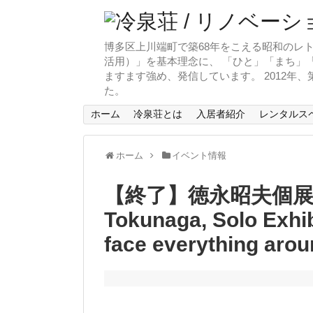
博多区上川端町で築68年をこえる昭和のレト
活用）」を基本理念に、 「ひと」「まち」「
ますます強め、発信しています。 2012年
た。
ホーム
冷泉荘とは
入居者紹介
レンタルス
ホーム
イベント情報
【終了】徳永昭夫個展
Tokunaga, Solo Exhib
face everything aro