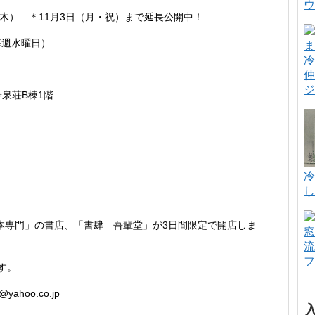
ウ
日（木） ＊11月3日（月・祝）まで延長公開中！
：毎週水曜日）
冷
仲
ジ
冷泉荘B棟1階
冷
し
「猫本専門」の書店、「書肆 吾輩堂」が3日間限定で開店しま
窓
流
フ
ます。
yahoo.co.jp