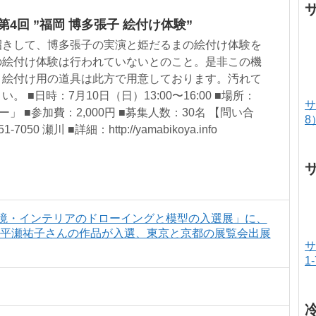
4回 ”福岡 博多張子 絵付け体験”
招きして、博多張子の実演と姫だるまの絵付け体験を
の絵付け体験は行われていないとのこと。是非この機
。絵付け用の道具は此方で用意しております。汚れて
 ■日時：7月10日（日）13:00〜16:00 ■場所：
サ
 ■参加費：2,000円 ■募集人数：30名 【問い合
8
-7050 瀬川 ■詳細：http://yamabikoya.info
築・環境・インテリアのドローイングと模型の入選展」に、
平瀬有人さん・平瀬祐子さんの作品が入選、東京と京都の展覧会出展
サ
1