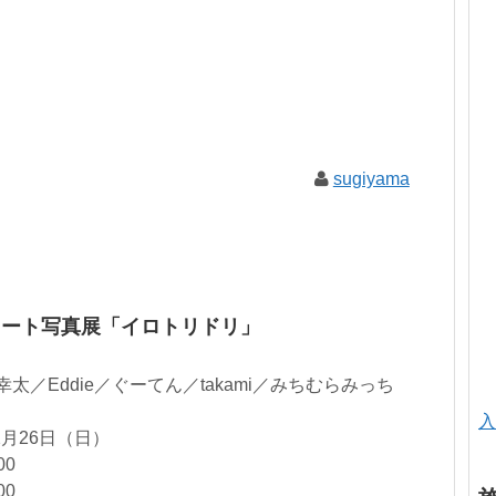
sugiyama
レート写真展「イロトリドリ」
明幸太／Eddie／ぐーてん／takami／みちむらみっち
入
2月26日（日）
00
00