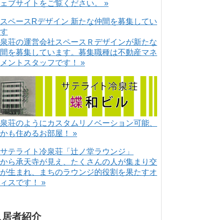
ェブサイトをご覧ください。 »
泉荘の運営会社スペースＲデザインが新たな
間を募集しています。募集職種は不動産マネ
メントスタッフです！ »
泉荘のようにカスタムリノベーション可能、
かも住めるお部屋！ »
から承天寺が見え、たくさんの人が集まり交
が生まれ、まちのラウンジ的役割を果たすオ
ィスです！ »
入居者紹介