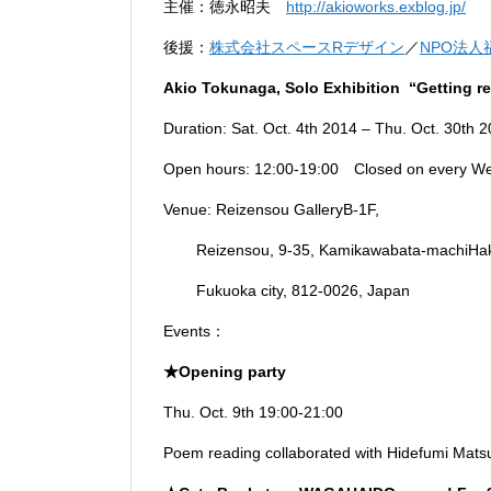
主催：徳永昭夫
http://akioworks.exblog.jp/
後援：
株式会社スペースRデザイン
／
NPO法
Akio Tokunaga, Solo Exhibition “Getting r
Duration: Sat. Oct. 4th 2014 – Thu. Oct. 30th 
Open hours: 12:00-19:00 Closed on every W
Venue: Reizensou GalleryB-1F,
Reizensou, 9-35, Kamikawabata-machiHak
Fukuoka city, 812-0026, Japan
Events：
★Opening party
Thu. Oct. 9th 19:00-21:00
Poem reading collaborated with Hidefumi Mat