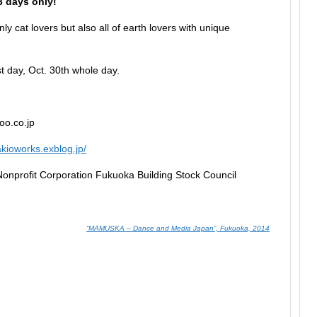
 days only!
y cat lovers but also all of earth lovers with unique
st day, Oct. 30th whole day.
oo.co.jp
/akioworks.exblog.jp/
Nonprofit Corporation Fukuoka Building Stock Council
“MAMUSKA – Dance and Media Japan”, Fukuoka, 2014