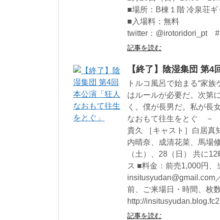
■場所：B棟１階 冷泉荘
■入場料：無料
twitter：@irotoridor
記事を読む
【終了】陰湿集団 第
トルコ風呂で始まる“家族
はルールが必要だ。次第
く。僕が長男だ。私が長
なおもて往生をとぐ － 
貴久 ［キャスト］白居真
内晴奈、成清花菜、馬場修
（土）、28（日） 共に1
ス ■料金：前売1,000円
insitusyudan@gmail
前、ご来場日・時間、枚数
http://insitusyudan.blog.f
記事を読む