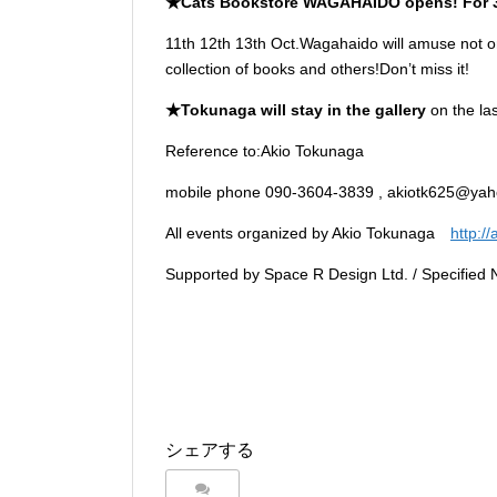
★Cats Bookstore WAGAHAIDO opens! For 3
11th 12th 13th Oct.Wagahaido will amuse not onl
collection of books and others!Don’t miss it!
★Tokunaga will stay in the gallery
on the la
Reference to:Akio Tokunaga
mobile phone 090-3604-3839 , akiotk625@yah
All events organized by Akio Tokunaga
http:/
Supported by Space R Design Ltd. / Specified 
シェアする