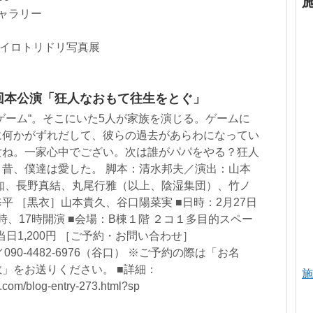
ギャラリー
i_pt #イロトリドリ写真展
4回本公演「狂人なおもて往生をとぐ」
ゲーム“。そこにいた5人が家族を演じる。ゲームに
に何かがずれだして、彼らの過去があらわになってい
女ね。一家心中でござい。次は誰がパパをやる？狂人
昔、僕達は愛した。 脚本：清水邦夫／演出：山本
知、長野真結、丸尾行雅（以上、陰湿集団）、竹ノ
平 ［黒衣］山本貴久、谷口陽菜実 ■日時：2月27日
2時、17時開演 ■会場：B棟１階 ２コ１多目的スペー
、当日1,200円 ［ご予約・お問い合わせ］
.com／090-4482-6976（谷口） ※ご予約の際は「お名
」をお送りください。 ■詳細：
施
c2.com/blog-entry-273.html?sp