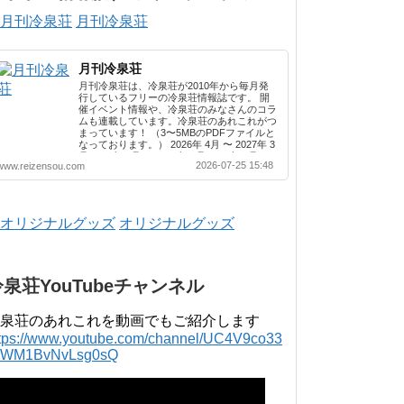
月刊冷泉荘
月刊冷泉荘
月刊冷泉荘は、冷泉荘が2010年から毎月発
行しているフリーの冷泉荘情報誌です。 開
催イベント情報や、冷泉荘のみなさんのコラ
ムも連載しています。冷泉荘のあれこれがつ
まっています！ （3〜5MBのPDFファイルと
なっております。） 2026年 4月 〜 2027年 3
月 2025年 4月 〜 2026年 3月 2024年 4月 〜
2026-07-25 15:48
www.reizensou.com
2025年 3月 2023年 4月 〜 2024年 3月 2022
年 4月 〜 2023年 3月 2021年 4月 〜 2022年
3月 2020年 4月 〜 2021年 3月 2019年 4月 〜
2020年 3月 2018年 4月 〜 2019年 3月 2017
年 4月 〜 2018年 3月 2016年 4月 〜 2017年
オリジナルグッズ
3月 2015年 4月 〜 2016年 3月 2014年 4月 〜
2015年 3月 2013...
冷泉荘YouTubeチャンネル
泉荘のあれこれを動画でもご紹介します
ttps://www.youtube.com/channel/UC4V9co33
lWM1BvNvLsg0sQ