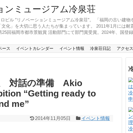
ロビル ”リノベーションミュージアム冷泉荘”。 「福岡の古い建
文化」を大切に思う人たちが集まっています。 2011年1月には
、第25回福岡市都市景観賞 活動部門にて部門賞受賞。2024年、国
ペース
イベントカレンダー
イベント情報
冷泉荘日記
アクセ
 対話の準備 Akio
ition “Getting ready to
冷
申
und me”
2014年11月05日
イベント情報
冷