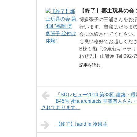
【終了】郷土玩具の会 第
博多張子の三浦さんをお
行います。普段はだるま
会に体験されてください
も良い格好でお越しください。
B棟１階「冷泉荘ギャラリー」
わせ先】 山響屋 Tel 092-751
記事を読む
「SDレビュー2014 第33回 建
B45号 yHa architects 
されております。
【終了】hand in 冷泉荘