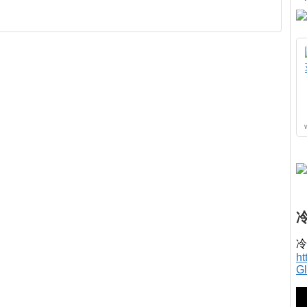
冷
h
G