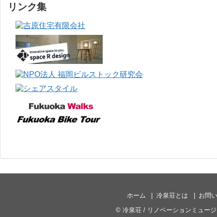
リンク集
ホーム
冷泉荘とは
お問
©
冷泉荘 / リノベーションミュー