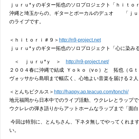
ｊｕｒｕ*ｙのギター拓也のソロプロジェクト「ｈｉｔｏ
沖縄と埼玉からの、ギターとボーカルのデュオ 「ｊｕ
のライブです。
＜ｈｉｔｏｒｉ＃９＞
http://n9-project.net
ｊｕｒｕ*ｙのギター拓也のソロプロジェクト「心に染み
＜ ｊｕｒｕ*ｙ ＞
http://n9-project.net/
２００４春に沖縄で結成 Ｙｏｋｏ（vｏ）と 拓也（Ｇ
ヴォッサから島唄まで幅広く、心地よい音楽を届ける２人
＜とんちピクルス＞
http://happy.ap.teacup.com/tonchi/
地元福岡から日本中でのライブ活動、ウクレレとラップで
ウクレレの弾き語りからアットホームなラップまで「面
今回は特別に、とんちさん、下ネタ無しでやってくれま
い。