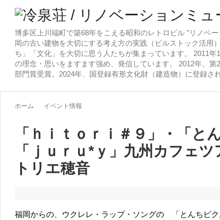
博多区上川端町で築68年をこえる昭和のレトロビル ”リノベー
岡の古い建物を大切にする考え方の実践（ビルストック活用）
ち」「文化」を大切に思う人たちが集まっています。 2011
の理念・思いをますます強め、発信しています。 2012年、第
部門賞受賞。2024年、国登録有形文化財（建造物）に登録さ
ホーム
イベント情報
「ｈｉｔｏｒｉ＃９」・「と
「ｊｕｒｕ*ｙ」九州カフェツ
トリエ穂音
福岡からの、ウクレレ・ラップ・ソングの 「とんちピク