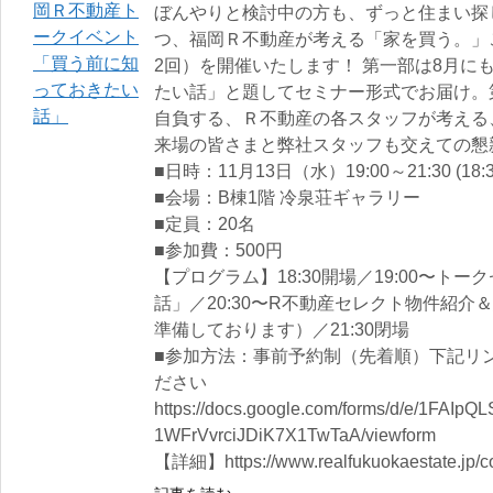
ぼんやりと検討中の方も、ずっと住まい探
つ、福岡Ｒ不動産が考える「家を買う。」
2回）を開催いたします！ 第一部は8月に
たい話」と題してセミナー形式でお届け。
自負する、Ｒ不動産の各スタッフが考える
来場の皆さまと弊社スタッフも交えての懇
■日時：11月13日（水）19:00～21:30 (18:
■会場：B棟1階 冷泉荘ギャラリー
■定員：20名
■参加費：500円
【プログラム】18:30開場／19:00〜ト
話」／20:30〜R不動産セレクト物件紹
準備しております）／21:30閉場
■参加方法：事前予約制（先着順）下記リ
ださい
https://docs.google.com/forms/d/e/1FAI
1WFrVvrciJDiK7X1TwTaA/viewform
【詳細】https://www.realfukuokaestate.jp/