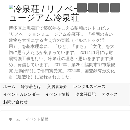
博多区上川端町で築68年をこえる昭和のレトロビル
”リノベーションミュージアム冷泉荘”。 「福岡の古い
建物を大切にする考え方の実践（ビルストック活
用）」を基本理念に、 「ひと」「まち」「文化」を大
切に思う人たちが集まっています。 2011年1月には耐
震補強工事を行い、冷泉荘の理念・思いをますます強
め、発信しています。 2012年、第25回福岡市都市景観
賞 活動部門にて部門賞受賞。2024年、国登録有形文化
財（建造物）に登録されました。
ホーム
冷泉荘とは
入居者紹介
レンタルスペース
イベントカレンダー
イベント情報
冷泉荘日記
アクセス
お問い合わせ
ホーム
イベント情報