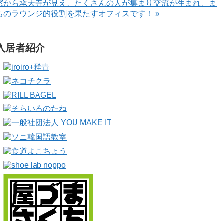
窓から承天寺が見え、たくさんの人が集まり交流が生まれ、ま
ちのラウンジ的役割を果たすオフィスです！ »
入居者紹介