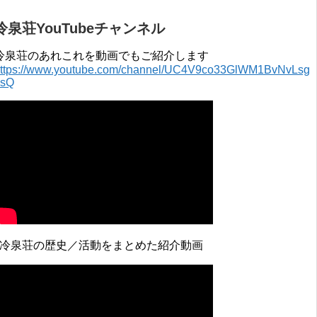
冷泉荘YouTubeチャンネル
冷泉荘のあれこれを動画でもご紹介します
ttps://www.youtube.com/channel/UC4V9co33GlWM1BvNvLsg
0sQ
↓冷泉荘の歴史／活動をまとめた紹介動画