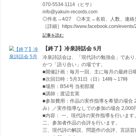
070-5534-1114（ヒサ）
info@yakuin-records.com
◎件名→4/27 ◎本文→名前、人数、連絡
［詳細］https://www.facebook.com/events/
記事を読む
【終了】冷泉詩話会 5月
冷泉詩話会は、「現代詩の勉強会」であり
かつ「語り合い」の場です。
■開催計画：毎月一回、主に毎月の最終日曜
■次回日時：5月31日（日）14時～17時
■場所：B54号 当初部屋
■講師：渡辺玄英
■参加費用：作品の実作指導を希望の場合 2
み）／実作指導なしでの参加の場合 2,000
■内容： 一、現代詩の実作指導を行います
二、参加者作品の合評を行います。
三、現代詩の解説、問題作の合評、言語芸