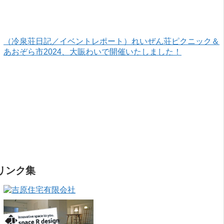
（冷泉荘日記／イベントレポート）れいぜん荘ピクニック＆
あおぞら市2024、大賑わいで開催いたしました！
リンク集