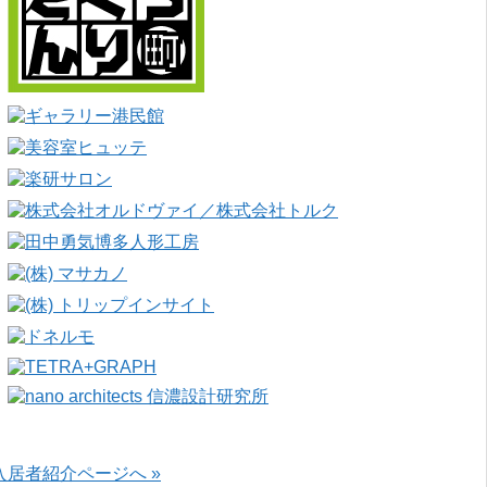
入居者紹介ページへ »