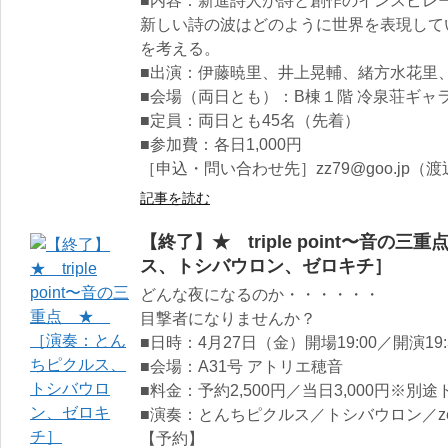
■内容：新進詩人が詩と創作のインスピレ
新しい詩の波はどのように世界を表現して
を考える。
■出演：伊藤暁里、井上晃輔、緒方水花里
■会場（両日とも）：B棟１階 冷泉荘ギャ
■定員：両日とも45名（先着）
■参加費：各日1,000円
［申込・問い合わせ先］zz79@goo.jp（
記事を読む
【終了】★ triple point〜音
ス、トシバウロン、ゼロキチ］
どんな夜になるのか・・・・・・
目撃者になりませんか？
■日時：4月27日（金）開場19:00／開演19:
■会場：A31号 アトリエ穂音
■料金：予約2,500円／当日3,000円※別
■演奏：とんちピクルス／トシバウロン／zero
【予約】