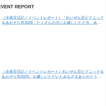
EVENT REPORT
（冷泉荘日記／イベントレポート）「れいぜん荘ピクニック
＆あおぞら市2026」たくさんの方にお越しいただき、あり
がとうございました！
（冷泉荘日記／イベントレポート）れいぜん荘ピクニック＆
あおぞら市2025、お越しいただいたみなさまありがとうご
ざいました！