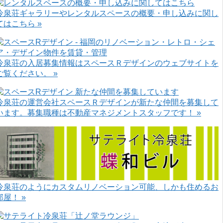
冷泉荘ギャラリーやレンタルスペースの概要・申し込みに関し
てはこちら »
冷泉荘の入居募集情報はスペースＲデザインのウェブサイトを
ご覧ください。 »
冷泉荘の運営会社スペースＲデザインが新たな仲間を募集して
います。募集職種は不動産マネジメントスタッフです！ »
冷泉荘のようにカスタムリノベーション可能、しかも住めるお
部屋！ »