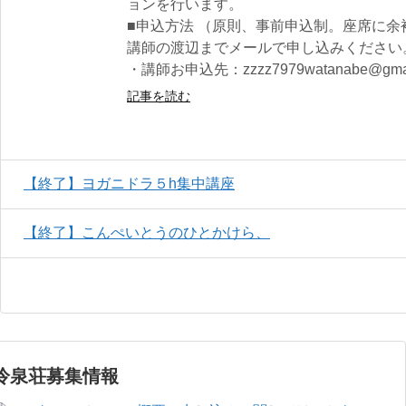
ョンを行います。
■申込方法 （原則、事前申込制。座席に
講師の渡辺までメールで申し込みください
・講師お申込先：zzzz7979watanabe@gmai
記事を読む
【終了】ヨガニドラ５h集中講座
【終了】こんぺいとうのひとかけら、
冷泉荘募集情報