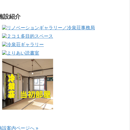
施設紹介
施設案内ページへ »