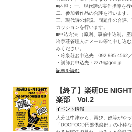
■内容： 一、現代詩の実作指導を行
二、参加者作品の合評を行います。
三、現代詩の解説、問題作の合評、
カッションを行います。
■申込方法 （原則、事前申込制。
冷泉荘管理人にメール等で申し込む
みください。
・冷泉荘お申込先：092-985-4562／sug
・講師お申込先：zz79@goo.jp
記事を読む
【終了】楽研DE NIGHT 
楽部 Vol.2
イベント情報
大分は中津から、再び、奴等がやっ
「DOGFOOD円盤倶楽部」の小粋
れる日曜の夕暮れ。ゆるっと音楽で