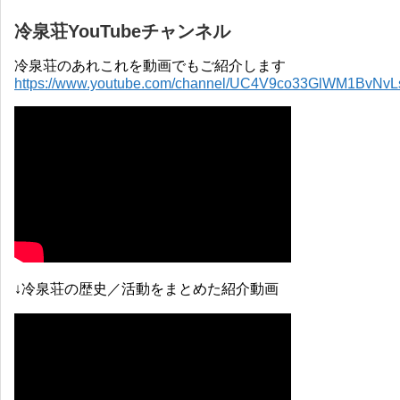
冷泉荘YouTubeチャンネル
冷泉荘のあれこれを動画でもご紹介します
https://www.youtube.com/channel/UC4V9co33GlWM1BvNv
↓冷泉荘の歴史／活動をまとめた紹介動画