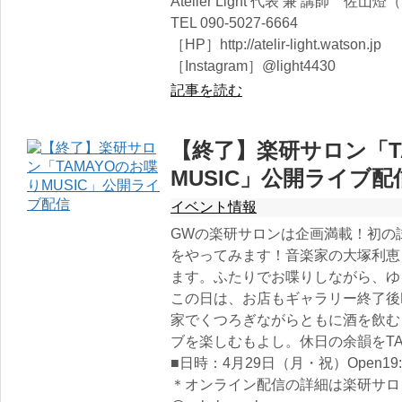
Atelier Light 代表 兼 講師 佐山燈
TEL 090-5027-6664
［HP］http://atelir-light.watson.jp
［Instagram］@light4430
記事を読む
【終了】楽研サロン「T
MUSIC」公開ライブ配
イベント情報
GWの楽研サロンは企画満載！初の
をやってみます！音楽家の大塚利恵
ます。ふたりでお喋りしながら、ゆ
この日は、お店もギャラリー終了後Bar 
家でくつろぎながらともに酒を飲む
ブを楽しむもよし。休日の余韻をTA
■日時：4月29日（月・祝）Open19:0
＊オンライン配信の詳細は楽研サロンI