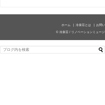
ホーム
冷泉荘とは
お問
©
冷泉荘 / リノベーションミュー