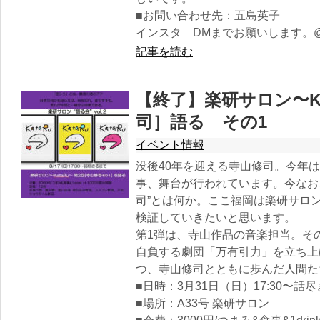
■お問い合わせ先：五島英子
インスタ DMまでお願いします。@digital
記事を読む
【終了】楽研サロン〜Ka
司］語る その1
イベント情報
没後40年を迎える寺山修司。今年
事、舞台が行われています。今なお
司”とは何か。ここ福岡は楽研サロ
検証していきたいと思います。
第1弾は、寺山作品の音楽担当。そ
自負する劇団「万有引力」を立ち上
つ、寺山修司とともに歩んだ人間た
■日時：3月31日（日）17:30〜話
■場所：A33号 楽研サロン