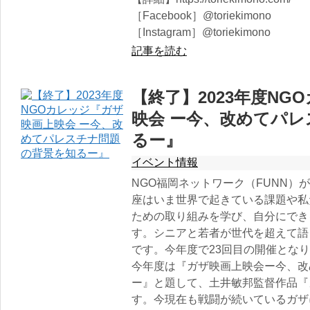
［Facebook］@toriekimono
［Instagram］@toriekimono
記事を読む
【終了】2023年度N
映会 ー今、改めてパ
るー』
イベント情報
NGO福岡ネットワーク（FUNN）
座はいま世界で起きている課題や私
ための取り組みを学び、自分にでき
す。シニアと若者が世代を超えて語
です。今年度で23回目の開催とな
今年度は『ガザ映画上映会ー今、改
ー』と題して、土井敏邦監督作品『
す。今現在も戦闘が続いているガザ