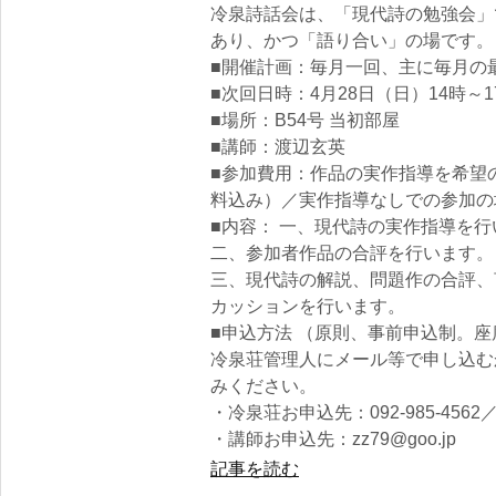
冷泉詩話会は、「現代詩の勉強会」
あり、かつ「語り合い」の場です。
■開催計画：毎月一回、主に毎月の
■次回日時：4月28日（日）14時～1
■場所：B54号 当初部屋
■講師：渡辺玄英
■参加費用：作品の実作指導を希望の
料込み）／実作指導なしでの参加の場合
■内容： 一、現代詩の実作指導を行
二、参加者作品の合評を行います。
三、現代詩の解説、問題作の合評、
カッションを行います。
■申込方法 （原則、事前申込制。
冷泉荘管理人にメール等で申し込む
みください。
・冷泉荘お申込先：092-985-4562／sug
・講師お申込先：zz79@goo.jp
記事を読む