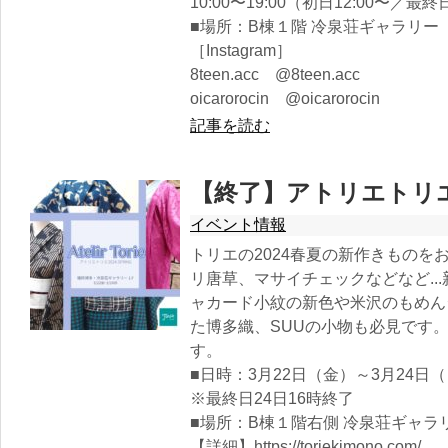
10:00〜19:00（初日12:00〜／最終
■場所：B棟１階 冷泉荘ギャラリー
［Instagram］
8teen.acc @8teen.acc
oicarorocin @oicarorocin
記事を読む
【終了】アトリエトリエ2
イベント情報
トリエの2024春夏の新作きものを
リ唐草、マサイチェックなどなど..
ャカード小紋の新色や米沢のもめん
た博多織、SUUの小物も必見です
す。
■日時：3月22日（金）～3月24日（日）
※最終日24日16時終了
■場所：B棟１階右側 冷泉荘ギャラリ
【詳細】https://toriekimono.com/