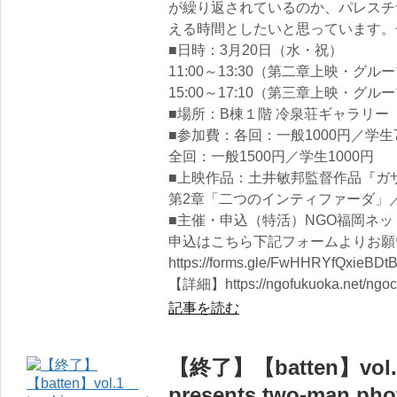
が繰り返されているのか、パレスチ
える時間としたいと思っています。
■日時：3月20日（水・祝）
11:00～13:30（第二章上映・グ
15:00～17:10（第三章上映・グ
■場所：B棟１階 冷泉荘ギャラリー
■参加費：各回：一般1000円／学生7
全回：一般1500円／学生1000円
■上映作品：土井敏邦監督作品『ガ
第2章「二つのインティファーダ」
■主催・申込（特活）NGO福岡ネッ
申込はこちら下記フォームよりお願
https://forms.gle/FwHHRYfQxieBDt
【詳細】https://ngofukuoka.net/ngoc
記事を読む
【終了】【batten】vol.
presents two-man phot