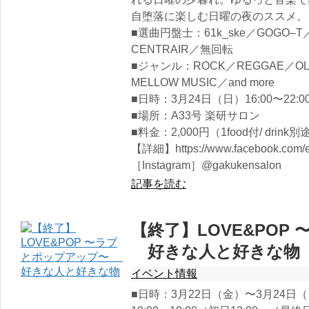
自堕落に楽しむ日曜の夜のススメ。
■選曲円盤士：61k_ske／GOGO
CENTRAIR／無回転
■ジャンル：ROCK／REGGAE／OLD J
MELLOW MUSIC／and more
■日時：3月24日（日）16:00〜22:0
■場所：A33号 楽研サロン
■料金：2,000円（1food付/ drink別
【詳細】https://www.facebook.com/e
［Instagram］@gakukensalon
記事を読む
【終了】LOVE&POP
好きな人と好きな物
イベント情報
■日時：3月22日（金）〜3月24日