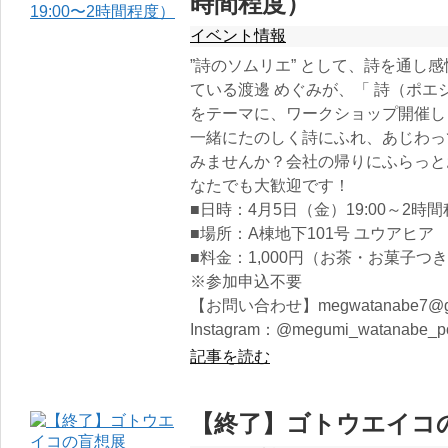
時間程度）
イベント情報
”詩のソムリエ” として、詩を通し
ている渡邊 めぐみが、「 詩（ポ
をテーマに、ワークショップ開催し
一緒にたのしく詩にふれ、あじわっ
みませんか？会社の帰りにふらっと
なたでも大歓迎です！
■日時：4月5日（金）19:00～2時
■場所：A棟地下101号 ユウアヒア
■料金：1,000円（お茶・お菓子つ
※参加申込不要
【お問い合わせ】megwatanabe7@gm
Instagram：@megumi_watanabe_po
記事を読む
【終了】ゴトウエイコ