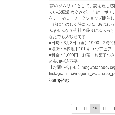
”詩のソムリエ” として、詩を通し
ている渡邊 めぐみが、「 詩（ポ
をテーマに、ワークショップ開催し
一緒にたのしく詩にふれ、あじわっ
みませんか？会社の帰りにふらっと
なたでも大歓迎です！
■日時：3月8日（金）19:00～2時
■場所：A棟地下101号 ユウアヒア
■料金：1,000円（お茶・お菓子つ
※参加申込不要
【お問い合わせ】megwatanabe7@gm
Instagram：@megumi_watanabe_po
記事を読む
15