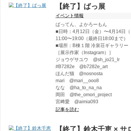
【終了】ばっ展
イベント情報
ばってん、よかろーもん
■日時：4月12日（金）〜4月14日
11:00〜19:00（最終日18:00まで）
■場所：B棟１階 冷泉荘ギャラリー
［展示作家（Instagram）］
ジョウゲサユウ @sh_jo21_lr
#B7282e @b7282e_art
ほんだ猫 @nosnosta
mari @mari__ooo8
なな @ha_to_na_na
岡田 @the_omori_project
宮﨑愛 @aimia093
記事を読む
【終了】鈴木千恵 × 