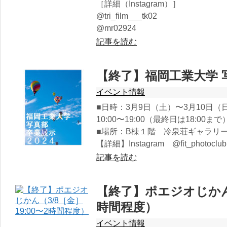
［詳細（Instagram）］
@tri_film___tk02
@mr02924
記事を読む
【終了】福岡工業大学 写
イベント情報
■日時：3月9日（土）〜3月10日（
10:00〜19:00（最終日は18:00まで
■場所：B棟１階 冷泉荘ギャラリ
【詳細】Instagram @fit_photoclub
記事を読む
【終了】ポエジオじかん（3
時間程度）
イベント情報