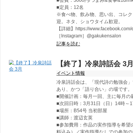
■会費：3000円/つまみ&食事&1drin
■定員：12名
※食べ物、飲み物、思い出、コレク
迎。ネタ、ショウタイム歓迎。
【詳細】https://www.facebook.com/e
［Instagram］@gakukensalon
記事を読む
【終了】冷泉詩話会 3
イベント情報
冷泉詩話会は、「現代詩の勉強会」
あり、かつ「語り合い」の場です。
■開催計画：毎月一回、主に毎月の
■次回日時：3月31日（日）14時～1
■場所：B54号 当初部屋
■講師：渡辺玄英
■参加費用：作品の実作指導を希望の
料込み）／実作指導なしでの参加の場合