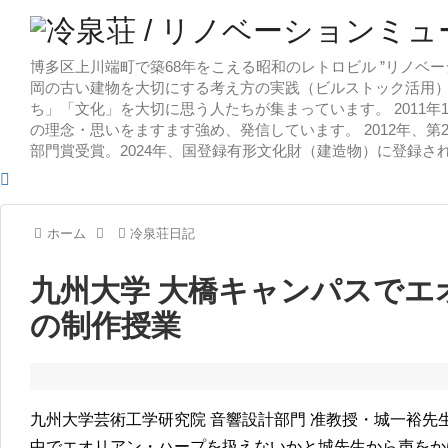
博多区上川端町で築68年をこえる昭和のレトロビル ”リノベー
岡の古い建物を大切にする考え方の実践（ビルストック活用）
ち」「文化」を大切に思う人たちが集まっています。 2011
の理念・思いをますます強め、発信しています。 2012年、第
部門賞受賞。2024年、国登録有形文化財（建造物）に登録さ
ホーム
冷泉荘日記
九州大学 大橋キャンパスでエ
の制作授業
九州大学芸術工学研究院 音響設計部門 准教授・城一裕先
中でエオリアン・ハープを扱えないかと城先生から声をか