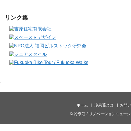
リンク集
ホーム
冷泉荘とは
お問
©
冷泉荘 / リノベーションミュー