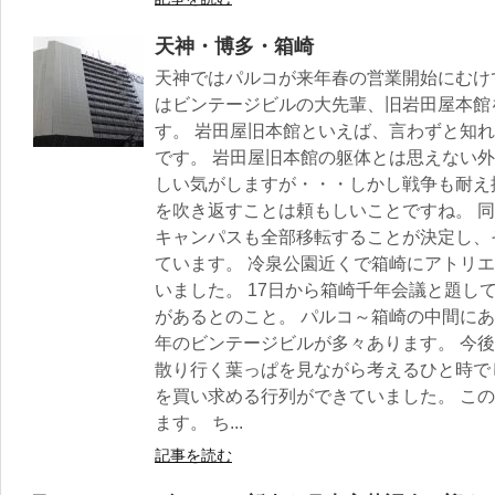
天神・博多・箱崎
天神ではパルコが来年春の営業開始にむけ
はビンテージビルの大先輩、旧岩田屋本館
す。 岩田屋旧本館といえば、言わずと知
です。 岩田屋旧本館の躯体とは思えない
しい気がしますが・・・しかし戦争も耐え
を吹き返すことは頼もしいことですね。 
キャンパスも全部移転することが決定し、
ています。 冷泉公園近くで箱崎にアトリ
いました。 17日から箱崎千年会議と題し
があるとのこと。 パルコ～箱崎の中間にあ
年のビンテージビルが多々あります。 今
散り行く葉っぱを見ながら考えるひと時でし
を買い求める行列ができていました。 こ
ます。 ち...
記事を読む