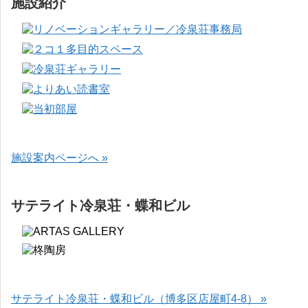
施設紹介
施設案内ページへ »
サテライト冷泉荘・蝶和ビル
サテライト冷泉荘・蝶和ビル（博多区店屋町4-8） »