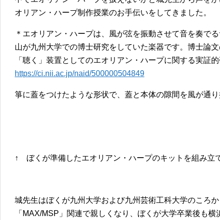
オリアン・ハープ制作授業のお手伝いをしてきました。
＊エオリアン・ハープは、風が弦を振動させて音を奏でる
山が九州大学での博士研究をしていた楽器です。博士論文
「聴く」装置としてのエオリアン・ハープに関する実証的
https://ci.nii.ac.jp/naid/500000504849
箏に蓋をつけたような形状で、蓋と本体の隙間を風が通り
↑ ぼくが準備したエオリアン・ハープのキットを組み立
城先生はぼくが九州大学および九州芸術工科大学のころか
「MAX/MSP」関連で親しくなり、ぼくが大学卒業後も