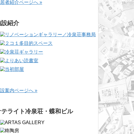
居者紹介ページへ »
施設紹介
設案内ページへ »
サテライト冷泉荘・蝶和ビル