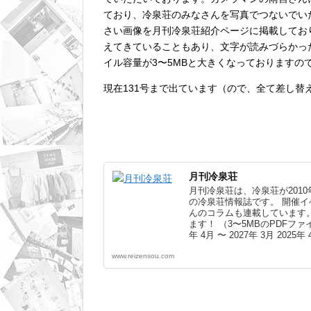
ており、冷泉荘のみなさんを写真でつないでい
さい画像を月刊冷泉荘紹介ページに掲載してお
えてきていることもあり、文字が読みづらかっ
イル容量が3〜5MBと大きくなっておりますの
現在131号まで出ています（ので、全て差し替
月刊冷泉荘
月刊冷泉荘は、冷泉荘が201
の冷泉荘情報誌です。 開催
んのコラムも連載しています
ます！ （3〜5MBのPDFファ
年 4月 〜 2027年 3月 2025年 
2025年 3月 2023年 4月 〜 20
www.reizensou.com
月 2021年 4月 〜 2022年 3月 
年 4月 〜 2020年 3月 2018年 
2018年 3月 2016年 4月 〜 20
月 2014年 4月 〜 2015年 3月 20