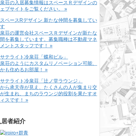
泉荘の入居募集情報はスペースＲデザインの
ェブサイトをご覧ください。 »
泉荘の運営会社スペースＲデザインが新たな
間を募集しています。募集職種は不動産マネ
メントスタッフです！ »
泉荘のようにカスタムリノベーション可能、
かも住めるお部屋！ »
から承天寺が見え、たくさんの人が集まり交
が生まれ、まちのラウンジ的役割を果たすオ
ィスです！ »
入居者紹介