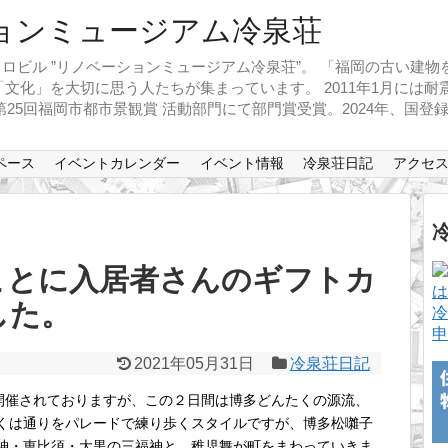
ロビル ”リノベーションミュージアム冷泉荘”。 「福岡の古い建
文化」を大切に思う人たちが集まっています。 2011年1月には
、第25回福岡市都市景観賞 活動部門にて部門賞受賞。2024年、国
ペース
イベントカレンダー
イベント情報
冷泉荘日記
アクセ
ことに入居者さんのギフトカ
した。
冷
申
2021年05月31日
冷泉荘日記
が開催されておりますが、この２日間は博多どんたくの源流、
くは通りをパレードで練り歩くスタイルですが、博多松囃子
神・恵比須・大黒の三福神と、稚児舞が町をまわっていきま