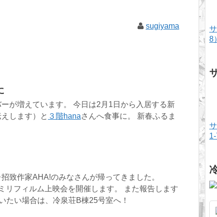
sugiyama
サ
8
に
ーが増えています。 今日は2月1日から入居する新
伝えします）と
３階hana
さんへ食事に。 新春ふるま
サ
1
招致作家AHA!のみなさんが帰ってきました。
ミリフィルム上映会を開催します。 また報告します
会いたい場合は、冷泉荘B棟25号室へ！