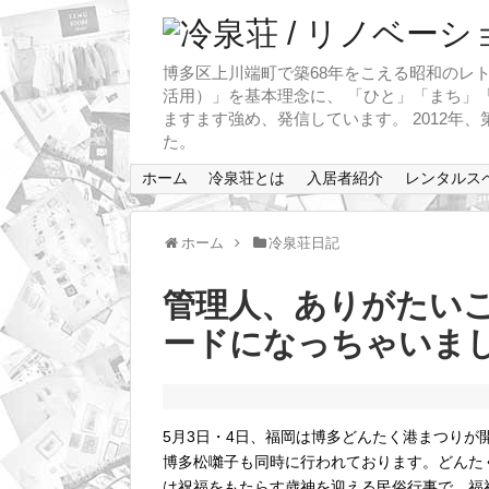
博多区上川端町で築68年をこえる昭和のレト
活用）」を基本理念に、 「ひと」「まち」「
ますます強め、発信しています。 2012年
た。
ホーム
冷泉荘とは
入居者紹介
レンタルス
ホーム
冷泉荘日記
管理人、ありがたい
ードになっちゃいま
5月3日・4日、福岡は博多どんたく港まつり
博多松囃子も同時に行われております。どんた
は祝福をもたらす歳神を迎える民俗行事で、福