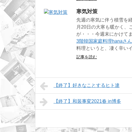
寒気対策
先週の寒気に伴う積雪を
月20日の大寒も暖かく、
が・・・今週末にかけてま
3階韓国家庭料理hanaさ
料理というと、凄く辛い
記事を読む
【終了】好きなことするヒト達
【終了】和装事変2021春 in博多