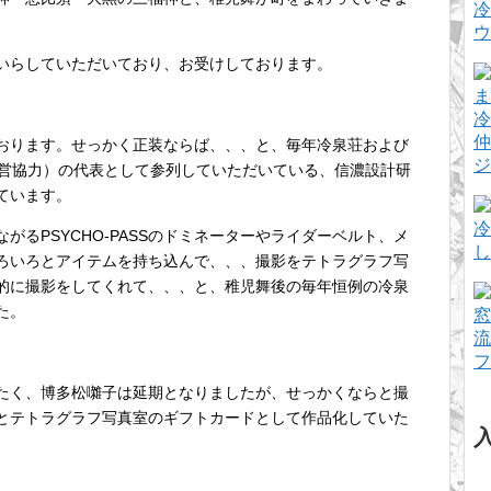
冷
ウ
いらしていただいており、お受けしております。
冷
仲
おります。せっかく正装ならば、、、と、毎年冷泉荘および
ジ
運営協力）の代表として参列していただいている、信濃設計研
ています。
冷
るPSYCHO-PASSのドミネーターやライダーベルト、メ
し
ろいろとアイテムを持ち込んで、、、撮影をテトラグラフ写
的に撮影をしてくれて、、、と、稚児舞後の毎年恒例の冷泉
た。
窓
流
フ
たく、博多松囃子は延期となりましたが、せっかくならと撮
とテトラグラフ写真室のギフトカードとして作品化していた