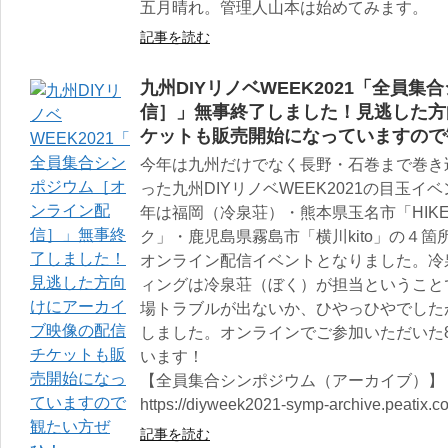
五月晴れ。管理人山本は始めてみます。
記事を読む
九州DIYリノベWEEK2021「全員
信］」無事終了しました！見逃した方
ケットも販売開始になっていますので
今年は九州だけでなく長野・石巻まで巻き
った九州DIYリノベWEEK2021の目玉
年は福岡（冷泉荘）・熊本県玉名市「HIK
ク」・鹿児島県霧島市「横川kito」の４
オンライン配信イベントとなりました。冷
ィングは冷泉荘（ぼく）が担当ということ
場トラブルが出ないか、ひやっひやでした
しました。オンラインでご参加いただいた
います！
【全員集合シンポジウム（アーカイブ）】
https://diyweek2021-symp-archive.peatix.c
記事を読む