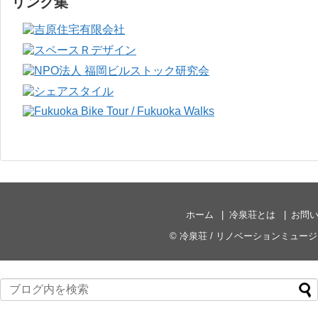
リンク集
ホーム
冷泉荘とは
お問
©
冷泉荘 / リノベーションミュー