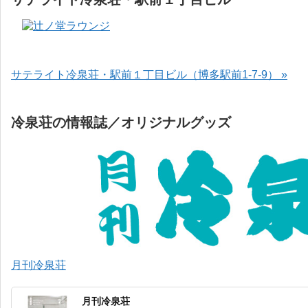
サテライト冷泉荘・駅前１丁目ビル（博多駅前1-7-9） »
冷泉荘の情報誌／オリジナルグッズ
月刊冷泉荘
月刊冷泉荘