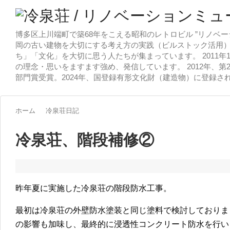
博多区上川端町で築68年をこえる昭和のレトロビル ”リノベー
岡の古い建物を大切にする考え方の実践（ビルストック活用）
ち」「文化」を大切に思う人たちが集まっています。 2011
の理念・思いをますます強め、発信しています。 2012年、第
部門賞受賞。2024年、国登録有形文化財（建造物）に登録さ
ホーム
冷泉荘日記
冷泉荘、階段補修②
昨年夏に実施した冷泉荘の階段防水工事。
最初は冷泉荘の外壁防水塗装と同じ塗料で検討しておりま
の影響も加味し、最終的に浸透性コンクリート防水を行い