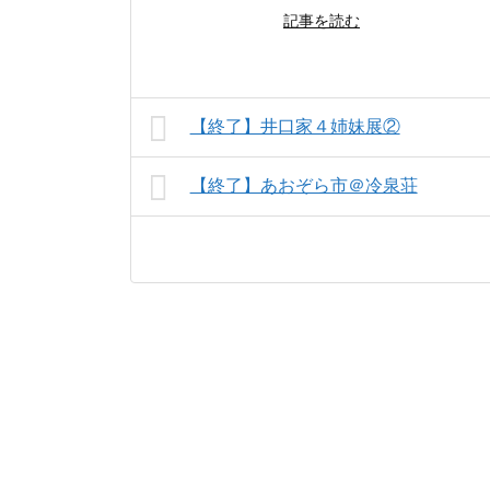
記事を読む
【終了】井口家４姉妹展②
【終了】あおぞら市＠冷泉荘