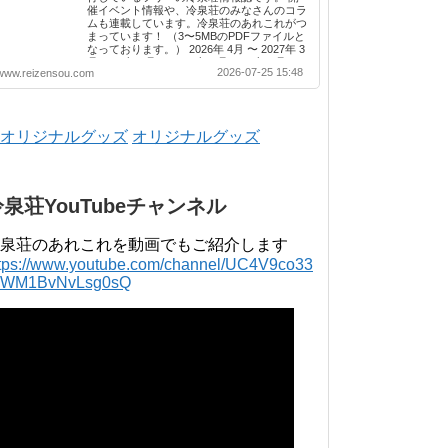
催イベント情報や、冷泉荘のみなさんのコラ
ムも連載しています。冷泉荘のあれこれがつ
まっています！ （3〜5MBのPDFファイルと
なっております。） 2026年 4月 〜 2027年 3
月 2025年 4月 〜 2026年 3月 2024年 4月 〜
2026-07-25 15:48
www.reizensou.com
2025年 3月 2023年 4月 〜 2024年 3月 2022
年 4月 〜 2023年 3月 2021年 4月 〜 2022年
3月 2020年 4月 〜 2021年 3月 2019年 4月 〜
2020年 3月 2018年 4月 〜 2019年 3月 2017
年 4月 〜 2018年 3月 2016年 4月 〜 2017年
オリジナルグッズ
3月 2015年 4月 〜 2016年 3月 2014年 4月 〜
2015年 3月 2013...
冷泉荘YouTubeチャンネル
泉荘のあれこれを動画でもご紹介します
ttps://www.youtube.com/channel/UC4V9co33
lWM1BvNvLsg0sQ