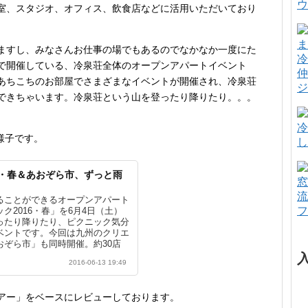
ウ
室、スタジオ、オフィス、飲食店などに活用いただいており
ますし、みなさんお仕事の場でもあるのでなかなか一度にた
冷
で開催している、冷泉荘全体のオープンアパートイベント
仲
あちこちのお部屋でさまざまなイベントが開催され、冷泉荘
ジ
できちゃいます。冷泉荘という山を登ったり降りたり。。。
冷
様子です。
し
6・春＆あおぞら市、ずっと雨
窓
流
ることができるオープンアパート
フ
ク2016・春」を6月4日（土）
ったり降りたり、ピクニック気分
ベントです。今回は九州のクリエ
ぞら市」も同時開催。約30店
ちがマーケットの会場となりまし
2016-06-13 19:49
でしたが、300名以上の方にご
した！みなさまありがとうござい
アー」をベースにレビューしております。