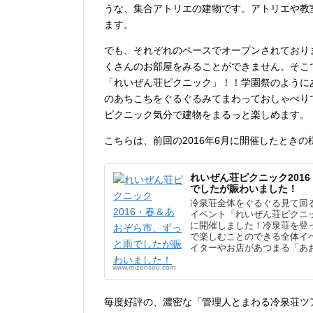
うな、集合アトリエの建物です。アトリエや教
ます。
でも、それぞれのペースでオープンされており
くさんのお部屋をみることができません。そこ
「れいぜん荘ピクニック」！！学園祭のように
のあちこちをぐるぐるみてまわっておしゃべり
ピクニック気分で建物をまるっと楽しめます。
こちらは、前回の2016年6月に開催したときの
れいぜん荘ピクニック201
でしたが賑わいました！
冷泉荘全体をぐるぐる見て回
イベント「れいぜん荘ピクニッ
に開催しました！冷泉荘を登
で楽しむことのできる全体イ
イターやお店があつまる「あお
が集まって冷泉荘内のあちこ
www.reizensou.com
た。１日じゅうずっと雨の天気
来場いただき、盛況となりま
ます！
毎度好評の、濃密な「管理人とまわる冷泉荘ツ