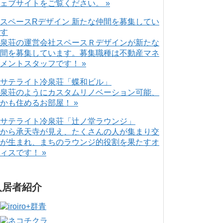
ェブサイトをご覧ください。 »
泉荘の運営会社スペースＲデザインが新たな
間を募集しています。募集職種は不動産マネ
メントスタッフです！ »
泉荘のようにカスタムリノベーション可能、
かも住めるお部屋！ »
から承天寺が見え、たくさんの人が集まり交
が生まれ、まちのラウンジ的役割を果たすオ
ィスです！ »
入居者紹介