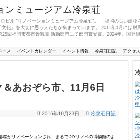
ロビル ”リノベーションミュージアム冷泉荘”。 「福岡の古い建
文化」を大切に思う人たちが集まっています。 2011年1月には
、第25回福岡市都市景観賞 活動部門にて部門賞受賞。2024年、国
ペース
イベントカレンダー
イベント情報
冷泉荘日記
アクセ
＆あおぞら市、11月6日
冷
申
2016年10月23日
冷泉荘日記
冷
部屋がリノベーションされ、まるでDIYリノベの博物館のよ