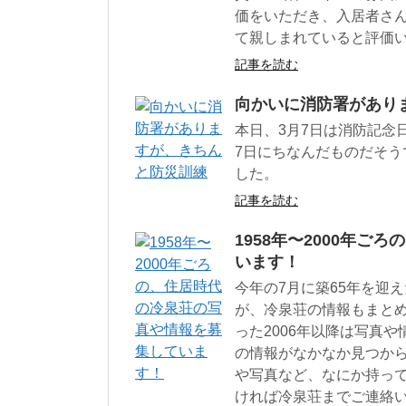
価をいただき、入居者さ
て親しまれていると評価
記事を読む
向かいに消防署があり
本日、3月7日は消防記念
7日にちなんだものだそう
した。
記事を読む
1958年〜2000年
います！
今年の7月に築65年を迎
が、冷泉荘の情報もまと
った2006年以降は写真
の情報がなかなか見つか
や写真など、なにか持っ
ければ冷泉荘までご連絡