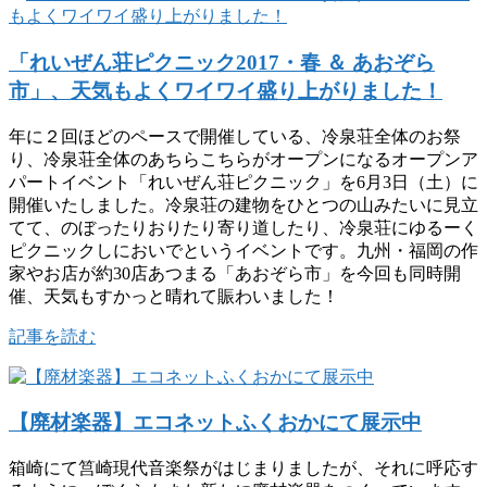
「れいぜん荘ピクニック2017・春 ＆ あおぞら
市」、天気もよくワイワイ盛り上がりました！
年に２回ほどのペースで開催している、冷泉荘全体のお祭
り、冷泉荘全体のあちらこちらがオープンになるオープンア
パートイベント「れいぜん荘ピクニック」を6月3日（土）に
開催いたしました。冷泉荘の建物をひとつの山みたいに見立
てて、のぼったりおりたり寄り道したり、冷泉荘にゆるーく
ピクニックしにおいでというイベントです。九州・福岡の作
家やお店が約30店あつまる「あおぞら市」を今回も同時開
催、天気もすかっと晴れて賑わいました！
記事を読む
【廃材楽器】エコネットふくおかにて展示中
箱崎にて筥崎現代音楽祭がはじまりましたが、それに呼応す