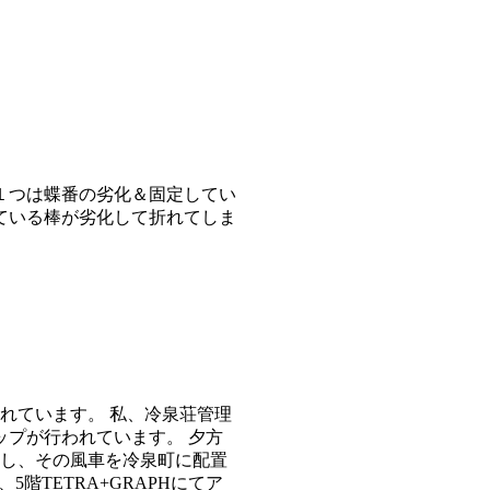
１つは蝶番の劣化＆固定してい
ている棒が劣化して折れてしま
れています。 私、冷泉荘管理
プが行われています。 夕方
催し、その風車を冷泉町に配置
階TETRA+GRAPHにてア