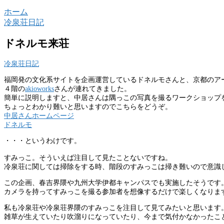
ホーム
冷泉荘日記
ドネルモ来荘
冷泉荘日記
福岡発の文化系サイトを企画運営しているドネルモさんと、京都のア
４階の
akioworks
さんが連れてきました。
簡単に説明しますと、中居さんは隅っこの写真を撮るワークショップ
ちょっとわかり難いと思いますのでこちらをどうぞ。
中居さんホームページ
ドネルモ
・・・というわけです。
すみっこ。そういえば注目して見たことないですね。
冷泉荘に関しては掃除をする時、階段のすみっこは掃き難いので意識
この企画、春吉界隈や九州大学伊都キャンパスでも実施したそうです
カメラを持ってすみっこを撮る参加者を想像するだけで楽しくなりま
私も冷泉荘や冷泉荘界隈のすみっこを注目して見てみたいと思います
雑草が生えていたり吹溜りになっていたり、今まで気付かなかったこ