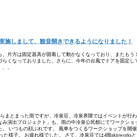
実施しまして、観音開きできるようになりました！
から、片方は固定器具が固着して動かなくなっており、またもう
づらくなっておりました。さらに、今年の台風でドアを固定し
、、、
朝からまとまった雨ですが、冷泉荘、冷泉界隈ではイベントが行わ
なみ演出プロジェクト」も、雨の中冷泉公民館にてワークショッ
。 いつもの顔ぶれです。 風車をつくるワークショップを開
。 お疲れ様でした。 さて、冷泉荘では4階akioworksと、5