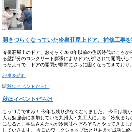
開きづらくなっていた冷泉荘屋上ドア、補修工事を
冷泉荘屋上のドア、おそらく2000年以前の住居時代のころ
る壁部分のコンクリート膨張によりドアが押されて開閉がし
ったようで、ドアの開閉が非常にさらに固くなってきており
記事を読む
秋はイベントだらけ
もう11月ですね！ 今年も残り少なくなりました。 今日は
人も勉強会に参加している九州大・九工大による「冷泉まち
になると、学生さんたちが冷泉荘へぞろぞろとやってきました
していきます。 今日のワークショップはとりあえず成功に終った様子