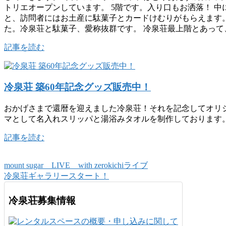
トリエオープンしています。 5階です。入り口もお洒落！ 中に
と、訪問者にはお土産に駄菓子とカードけむりがもらえます
た。冷泉荘と駄菓子、愛称抜群です。 冷泉荘最上階とあって、
記事を読む
冷泉荘 築60年記念グッズ販売中！
おかげさまで還暦を迎えました冷泉荘！それを記念してオリ
マとして名入れスリッパと湯浴みタオルを制作しております
記事を読む
mount sugar LIVE with zerokichiライブ
冷泉荘ギャラリースタート！
冷泉荘募集情報