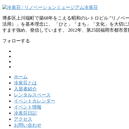
博多区上川端町で築68年をこえる昭和のレトロビル ”リノ
活用）」を基本理念に、 「ひと」「まち」「文化」を大切に思
すます強め、発信しています。 2012年、第25回福岡市都市
フォローする
ホーム
冷泉荘とは
入居者紹介
レンタルスペース
イベントカレンダー
イベント情報
冷泉荘日記
アクセス
お問い合わせ