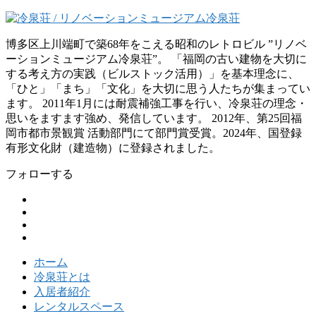
博多区上川端町で築68年をこえる昭和のレトロビル ”リノベ
ーションミュージアム冷泉荘”。 「福岡の古い建物を大切に
する考え方の実践（ビルストック活用）」を基本理念に、
「ひと」「まち」「文化」を大切に思う人たちが集まってい
ます。 2011年1月には耐震補強工事を行い、冷泉荘の理念・
思いをますます強め、発信しています。 2012年、第25回福
岡市都市景観賞 活動部門にて部門賞受賞。2024年、国登録
有形文化財（建造物）に登録されました。
フォローする
ホーム
冷泉荘とは
入居者紹介
レンタルスペース