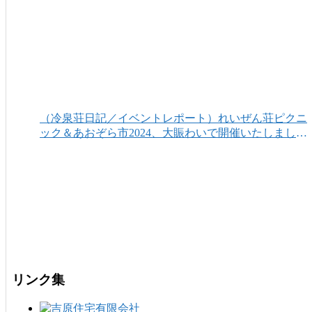
（冷泉荘日記／イベントレポート）れいぜん荘ピクニ
ック＆あおぞら市2024、大賑わいで開催いたしまし
た！
リンク集