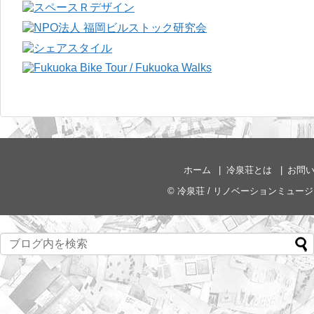
ホーム
冷泉荘とは
お問
©
冷泉荘 / リノベーションミュー