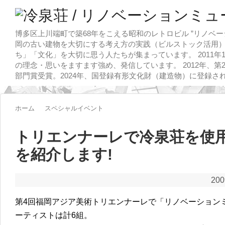
博多区上川端町で築68年をこえる昭和のレトロビル ”リノベー
岡の古い建物を大切にする考え方の実践（ビルストック活用）
ち」「文化」を大切に思う人たちが集まっています。 2011
の理念・思いをますます強め、発信しています。 2012年、第
部門賞受賞。2024年、国登録有形文化財（建造物）に登録さ
ホーム
スペシャルイベント
トリエンナーレで冷泉荘を使
を紹介します!
20
第4回福岡アジア美術トリエンナーレで「リノベーション
ーティストは計6組。