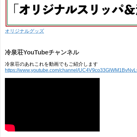
オリジナルグッズ
冷泉荘YouTubeチャンネル
冷泉荘のあれこれを動画でもご紹介します
https://www.youtube.com/channel/UC4V9co33GlWM1BvNv