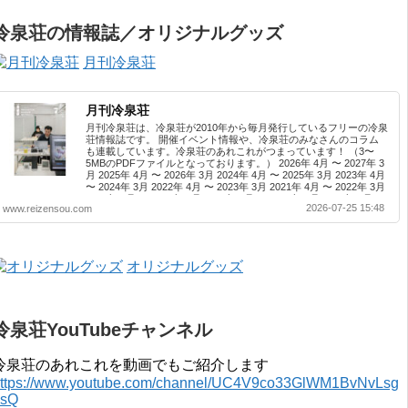
冷泉荘の情報誌／オリジナルグッズ
月刊冷泉荘
月刊冷泉荘
月刊冷泉荘は、冷泉荘が2010年から毎月発行しているフリーの冷泉
荘情報誌です。 開催イベント情報や、冷泉荘のみなさんのコラム
も連載しています。冷泉荘のあれこれがつまっています！ （3〜
5MBのPDFファイルとなっております。） 2026年 4月 〜 2027年 3
月 2025年 4月 〜 2026年 3月 2024年 4月 〜 2025年 3月 2023年 4月
〜 2024年 3月 2022年 4月 〜 2023年 3月 2021年 4月 〜 2022年 3月
2020年 4月 〜 2021年 3月 2019年 4月 〜 2020年 3月 2018年 4月 〜
2026-07-25 15:48
www.reizensou.com
2019年 3月 2017年 4月 〜 2018年 3月 2016年 4月 〜 2017年 3月
2015年 4月 〜 2016年 3月 2014年 4月 〜 2015年 3月 2013...
オリジナルグッズ
冷泉荘YouTubeチャンネル
冷泉荘のあれこれを動画でもご紹介します
ttps://www.youtube.com/channel/UC4V9co33GlWM1BvNvLsg
0sQ