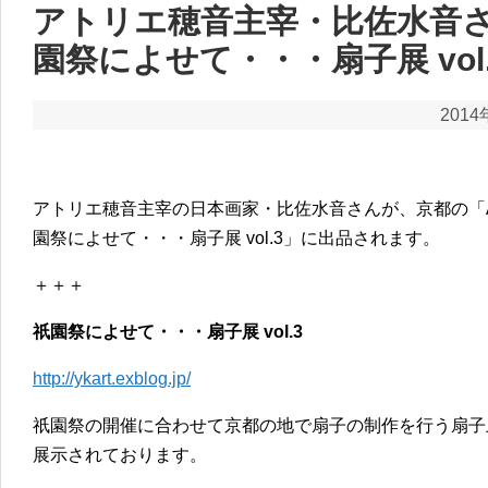
アトリエ穂音主宰・比佐水音
園祭によせて・・・扇子展 vol
2014
アトリエ穂音主宰の日本画家・比佐水音さんが、京都の「Art 
園祭によせて・・・扇子展 vol.3」に出品されます。
＋＋＋
祇園祭によせて・・・扇子展 vol.3
http://ykart.exblog.jp/
祇園祭の開催に合わせて京都の地で扇子の制作を行う扇子
展示されております。