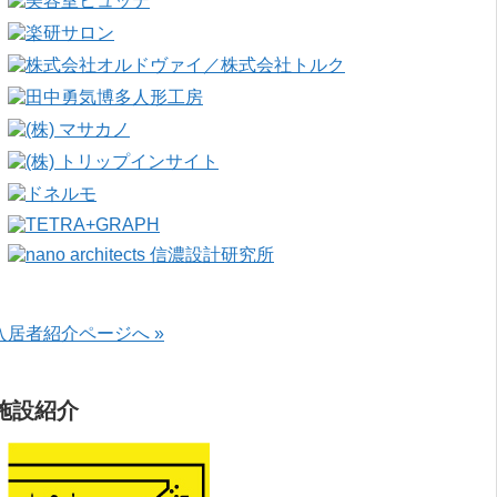
入居者紹介ページへ »
施設紹介