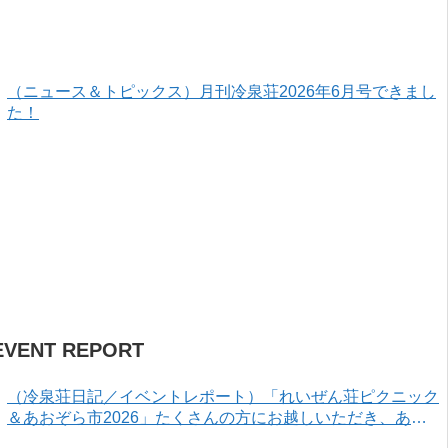
（ニュース＆トピックス）月刊冷泉荘2026年6月号できまし
た！
EVENT REPORT
（冷泉荘日記／イベントレポート）「れいぜん荘ピクニック
＆あおぞら市2026」たくさんの方にお越しいただき、あり
がとうございました！