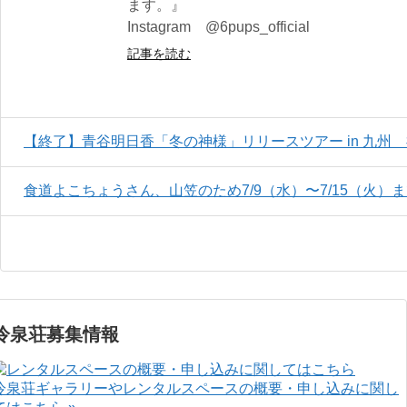
ます。』
Instagram @6pups_official
記事を読む
【終了】青谷明日香「冬の神様」リリースツアー in 九州
食道よこちょうさん、山笠のため7/9（水）〜7/15（火）
冷泉荘募集情報
冷泉荘ギャラリーやレンタルスペースの概要・申し込みに関し