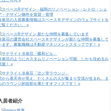
てはこちら »
冷泉荘の入居募集情報はスペースＲデザインのウェブサイトを
ご覧ください。 »
冷泉荘の運営会社スペースＲデザインが新たな仲間を募集して
います。募集職種は不動産マネジメントスタッフです！ »
冷泉荘のようにカスタムリノベーション可能、しかも住めるお
部屋！ »
窓から承天寺が見え、たくさんの人が集まり交流が生まれ、ま
ちのラウンジ的役割を果たすオフィスです！ »
入居者紹介