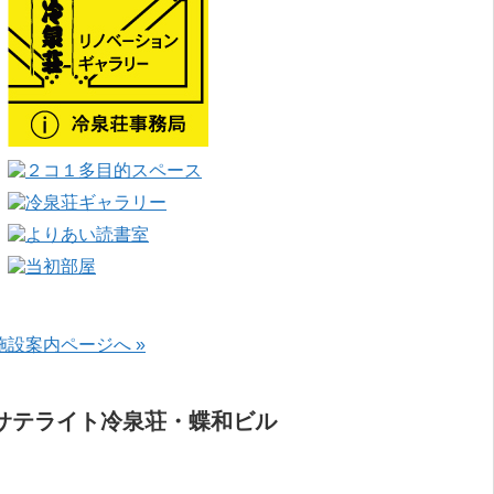
施設案内ページへ »
サテライト冷泉荘・蝶和ビル