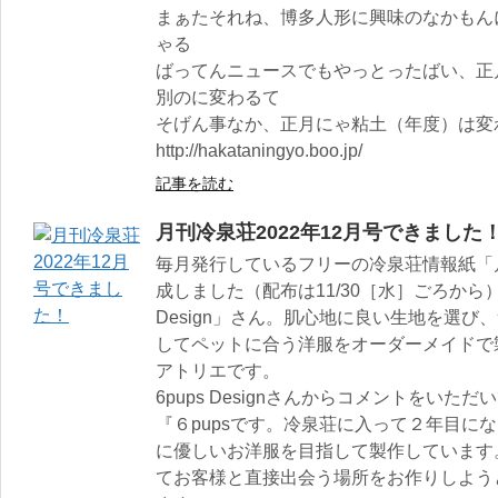
まぁたそれね、博多人形に興味のなかもん
ゃる
ばってんニュースでもやっとったばい、正
別のに変わるて
そげん事なか、正月にゃ粘土（年度）は変
http://hakataningyo.boo.jp/
記事を読む
月刊冷泉荘2022年12月号できました
毎月発行しているフリーの冷泉荘情報紙「月
成しました（配布は11/30［水］ごろから）
Design」さん。肌心地に良い生地を選
してペットに合う洋服をオーダーメイドで
アトリエです。
6pups Designさんからコメントをいた
『６pupsです。冷泉荘に入って２年目に
に優しいお洋服を目指して製作しています。
てお客様と直接出会う場所をお作りしよう