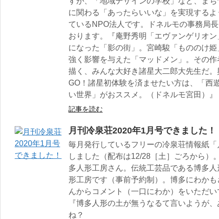
すが、「地域デザインの学校」など、まち
に関わる「あったらいいな」を実現するよ
ているNPO法人です。ドネルモの事務局
おります。『庵野秀明「エヴァンゲリオン
になった「影の街」。宮崎駿「もののけ姫
強く影響を与えた「マッドメン」。その作者
描く、みんな大好き諸星大二郎大先生だ。
GO！諸星初体験を済ませたい方は、「西遊
い世界」がおススメ。（ドネルモ宮田）』
記事を読む
月刊冷泉荘2020年1月号できました！
毎月発行しているフリーの冷泉荘情報紙「月
しました（配布は12/28［土］ごろから）
多人形工房さん。伝統工芸品である博多人
形工房です（事前予約制）。博多にわかも
んからコメント（一口にわか）をいただい
『博多人形の土が無うなるて言いようが、
ね？