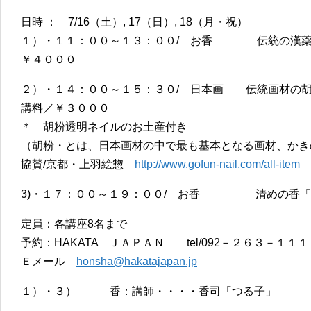
日時 ： 7/16（土）, 17（日）, 18（月・祝）
１）・１１：００～１３：００/ お香 伝統の漢薬
￥４０００
２）・１４：００～１５：３０/ 日本画 伝統画材の
講料／￥３０００
＊ 胡粉透明ネイルのお土産付き
（胡粉・とは、日本画材の中で最も基本となる画材、かき
協賛/京都・上羽絵惣
http://www.gofun-nail.com/all-item
3)・１７：００～１９：００/ お香 清めの香「
定員：各講座8名まで
予約：HAKATA ＪＡＰＡＮ tel/092－２６３－１１１
Ｅメール
honsha@hakatajapan.jp
１）・３） 香：講師・・・・香司「つる子」