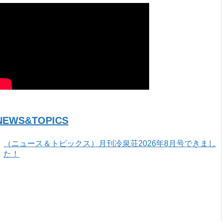
NEWS&TOPICS
（ニュース＆トピックス）月刊冷泉荘2026年8月号できまし
た！