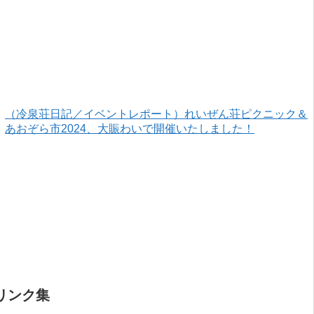
（冷泉荘日記／イベントレポート）れいぜん荘ピクニック＆
あおぞら市2024、大賑わいで開催いたしました！
リンク集