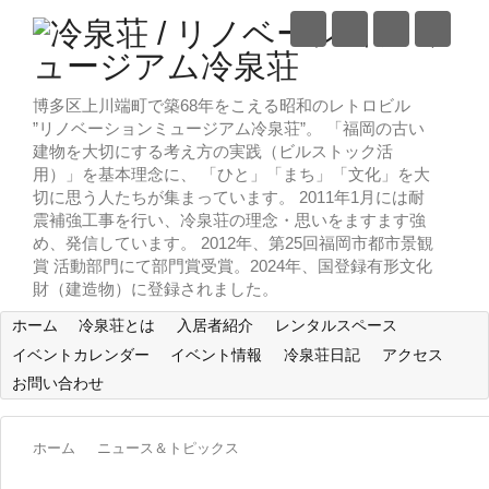
博多区上川端町で築68年をこえる昭和のレトロビル
”リノベーションミュージアム冷泉荘”。 「福岡の古い
建物を大切にする考え方の実践（ビルストック活
用）」を基本理念に、 「ひと」「まち」「文化」を大
切に思う人たちが集まっています。 2011年1月には耐
震補強工事を行い、冷泉荘の理念・思いをますます強
め、発信しています。 2012年、第25回福岡市都市景観
賞 活動部門にて部門賞受賞。2024年、国登録有形文化
財（建造物）に登録されました。
ホーム
冷泉荘とは
入居者紹介
レンタルスペース
イベントカレンダー
イベント情報
冷泉荘日記
アクセス
お問い合わせ
ホーム
ニュース＆トピックス