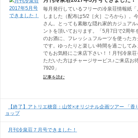
月刊冷泉荘2017年5月号できました！
毎月発行しているフリーの冷泉荘情報紙「月
しました（配布は5/2［火］ごろから）。今月の
さん。とっても素敵な隠れ家的カジュアルバー
ントを頂いております。「5月7日で2周年を迎
のお酒に、フレッシュフルーツを使ったカ
です。ゆったりと楽しい時間を過ごしてみ
でもお気軽にご来店下さい！！月刊冷泉荘
ただいた方はチャージサービス♪ご来店お待ちして
7920」
記事を読む
【終了】アトリエ穂音：山笠×オリジナル企画ツアー 「香
ョップ
月刊冷泉荘７月号できました！