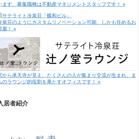
います。募集職種は不動産マネジメントスタッフです！ »
冷泉荘のようにカスタムリノベーション可能、しかも住めるお
部屋！ »
窓から承天寺が見え、たくさんの人が集まり交流が生まれ、ま
ちのラウンジ的役割を果たすオフィスです！ »
入居者紹介