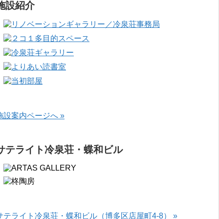
施設紹介
施設案内ページへ »
サテライト冷泉荘・蝶和ビル
サテライト冷泉荘・蝶和ビル（博多区店屋町4-8） »