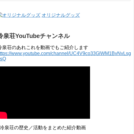
2015年 4月 〜 2016年 3月 2014年 4月 〜 2015年 3月 2013...
オリジナルグッズ
冷泉荘YouTubeチャンネル
冷泉荘のあれこれを動画でもご紹介します
ttps://www.youtube.com/channel/UC4V9co33GlWM1BvNvLsg
0sQ
↓冷泉荘の歴史／活動をまとめた紹介動画