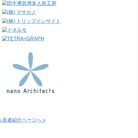
入居者紹介ページへ »