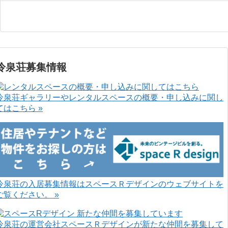
冷泉荘募集情報
冷泉荘ギャラリーやレンタルスペースの概要・申し込みに関し
てはこちら »
冷泉荘の入居募集情報はスペースＲデザインのウェブサイトを
ご覧ください。 »
冷泉荘の運営会社スペースＲデザインが新たな仲間を募集して