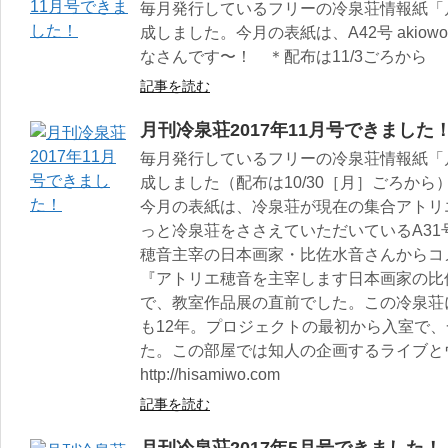
毎月発行しているフリーの冷泉荘情報紙「月
成しました。今月の表紙は、A42号 akiow
なさんです〜！ ＊配布は11/3ごろから
記事を読む
月刊冷泉荘2017年11月号できました
毎月発行しているフリーの冷泉荘情報紙「月
成しました（配布は10/30［月］ごろから
今月の表紙は、冷泉荘が現在の集合アトリ
っと冷泉荘をささえていただいているA3
穂音主宰の日本画家・比佐水音さんからコ
『アトリエ穂音を主宰します日本画家の比
で、教室作品展の直前でした。この冷泉荘
も12年。プロジェクトの最初から入室で
た。この部屋では知人の企画するライブと
http://hisamiwo.com
記事を読む