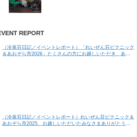
EVENT REPORT
（冷泉荘日記／イベントレポート）「れいぜん荘ピクニック
＆あおぞら市2026」たくさんの方にお越しいただき、あり
がとうございました！
（冷泉荘日記／イベントレポート）れいぜん荘ピクニック＆
あおぞら市2025、お越しいただいたみなさまありがとうご
ざいました！