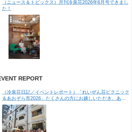
（ニュース＆トピックス）月刊冷泉荘2026年6月号できまし
た！
EVENT REPORT
（冷泉荘日記／イベントレポート）「れいぜん荘ピクニック
＆あおぞら市2026」たくさんの方にお越しいただき、あり
がとうございました！