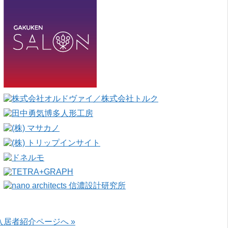
入居者紹介ページへ »