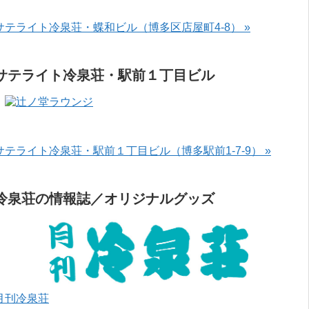
サテライト冷泉荘・蝶和ビル（博多区店屋町4-8） »
サテライト冷泉荘・駅前１丁目ビル
サテライト冷泉荘・駅前１丁目ビル（博多駅前1-7-9） »
冷泉荘の情報誌／オリジナルグッズ
月刊冷泉荘