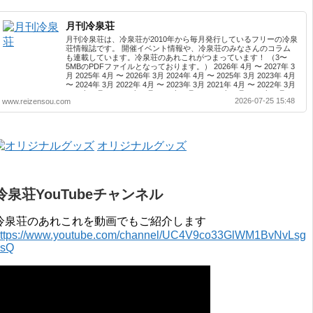
月刊冷泉荘
月刊冷泉荘は、冷泉荘が2010年から毎月発行しているフリーの冷泉
荘情報誌です。 開催イベント情報や、冷泉荘のみなさんのコラム
も連載しています。冷泉荘のあれこれがつまっています！ （3〜
5MBのPDFファイルとなっております。） 2026年 4月 〜 2027年 3
月 2025年 4月 〜 2026年 3月 2024年 4月 〜 2025年 3月 2023年 4月
〜 2024年 3月 2022年 4月 〜 2023年 3月 2021年 4月 〜 2022年 3月
2020年 4月 〜 2021年 3月 2019年 4月 〜 2020年 3月 2018年 4月 〜
2026-07-25 15:48
www.reizensou.com
2019年 3月 2017年 4月 〜 2018年 3月 2016年 4月 〜 2017年 3月
2015年 4月 〜 2016年 3月 2014年 4月 〜 2015年 3月 2013...
オリジナルグッズ
冷泉荘YouTubeチャンネル
冷泉荘のあれこれを動画でもご紹介します
ttps://www.youtube.com/channel/UC4V9co33GlWM1BvNvLsg
0sQ