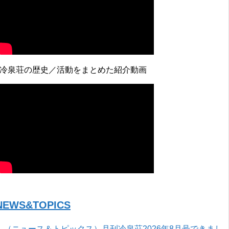
↓冷泉荘の歴史／活動をまとめた紹介動画
NEWS&TOPICS
（ニュース＆トピックス）月刊冷泉荘2026年8月号できまし