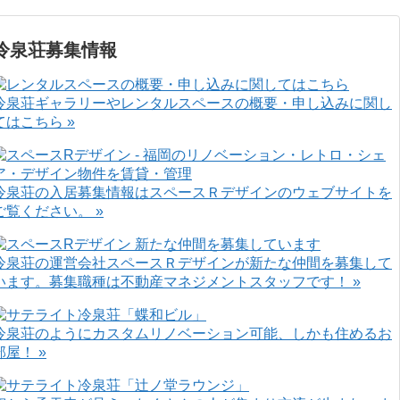
冷泉荘募集情報
冷泉荘ギャラリーやレンタルスペースの概要・申し込みに関し
てはこちら »
冷泉荘の入居募集情報はスペースＲデザインのウェブサイトを
ご覧ください。 »
冷泉荘の運営会社スペースＲデザインが新たな仲間を募集して
います。募集職種は不動産マネジメントスタッフです！ »
冷泉荘のようにカスタムリノベーション可能、しかも住めるお
部屋！ »