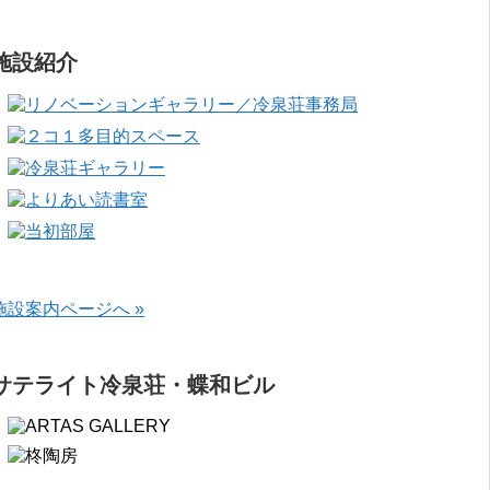
施設紹介
施設案内ページへ »
サテライト冷泉荘・蝶和ビル