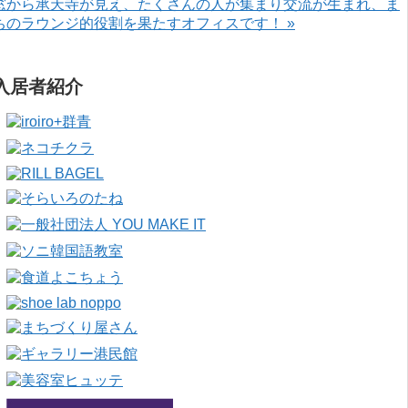
窓から承天寺が見え、たくさんの人が集まり交流が生まれ、ま
ちのラウンジ的役割を果たすオフィスです！ »
入居者紹介