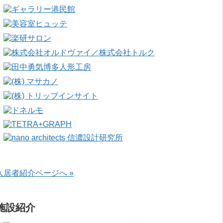
入居者紹介ページへ »
施設紹介