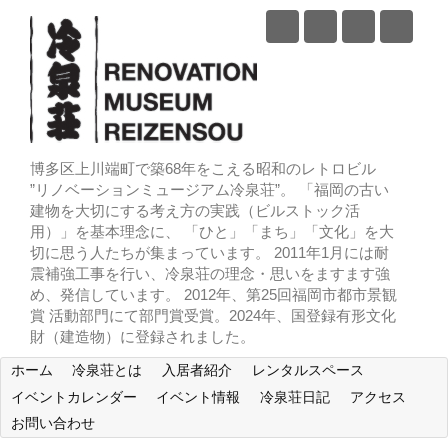
博多区上川端町で築68年をこえる昭和のレトロビル
”リノベーションミュージアム冷泉荘”。 「福岡の古い
建物を大切にする考え方の実践（ビルストック活
用）」を基本理念に、 「ひと」「まち」「文化」を大
切に思う人たちが集まっています。 2011年1月には耐
震補強工事を行い、冷泉荘の理念・思いをますます強
め、発信しています。 2012年、第25回福岡市都市景観
賞 活動部門にて部門賞受賞。2024年、国登録有形文化
財（建造物）に登録されました。
ホーム
冷泉荘とは
入居者紹介
レンタルスペース
イベントカレンダー
イベント情報
冷泉荘日記
アクセス
お問い合わせ