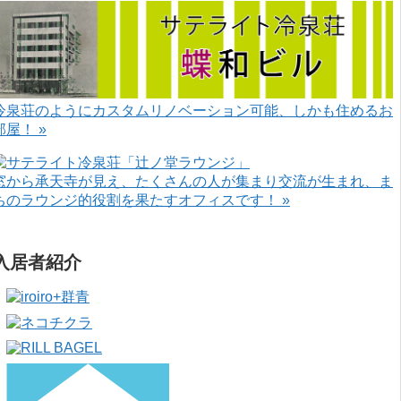
冷泉荘のようにカスタムリノベーション可能、しかも住めるお
部屋！ »
窓から承天寺が見え、たくさんの人が集まり交流が生まれ、ま
ちのラウンジ的役割を果たすオフィスです！ »
入居者紹介