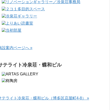
施設案内ページへ »
サテライト冷泉荘・蝶和ビル
サテライト冷泉荘・蝶和ビル（博多区店屋町4-8） »