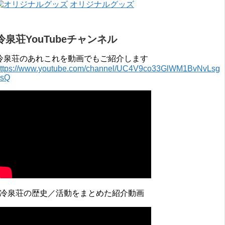
オリジナルグッズ
冷泉荘YouTubeチャンネル
冷泉荘のあれこれを動画でもご紹介します
ttps://www.youtube.com/channel/UC4V9co33GlWM1BvNvLsg
0sQ
↓冷泉荘の歴史／活動をまとめた紹介動画