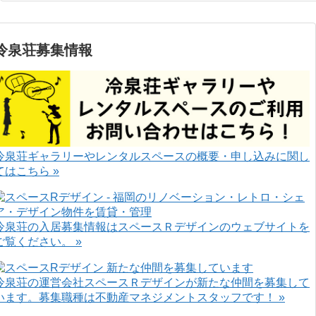
冷泉荘募集情報
冷泉荘ギャラリーやレンタルスペースの概要・申し込みに関し
てはこちら »
冷泉荘の入居募集情報はスペースＲデザインのウェブサイトを
ご覧ください。 »
冷泉荘の運営会社スペースＲデザインが新たな仲間を募集して
います。募集職種は不動産マネジメントスタッフです！ »