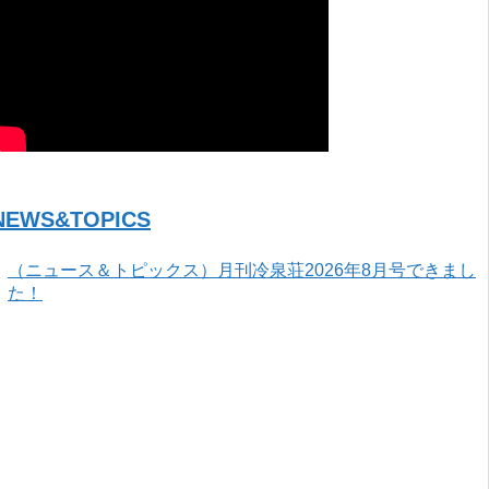
NEWS&TOPICS
（ニュース＆トピックス）月刊冷泉荘2026年8月号できまし
た！