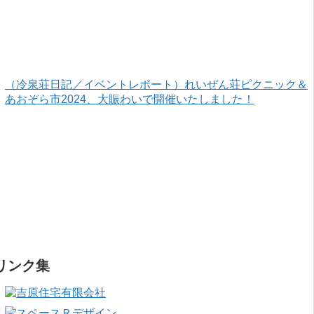
（冷泉荘日記／イベントレポート）れいぜん荘ピクニック＆
あおぞら市2024、大賑わいで開催いたしました！
リンク集