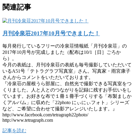
関連記事
月刊冷泉荘2017年10月号できました！
毎月発行しているフリーの冷泉荘情報紙「月刊冷泉荘」の
2017年10月号が完成しました（配布は10/1［日］ごろか
ら）。
今月の表紙は、月刊冷泉荘の表紙も毎号撮影していただいて
いるA51号「テトラグラフ写真室」さん。写真家・雨宮康子
さんからコメントをいただいております。
『冷泉荘の屋根うら部屋に、自然光で撮影できる写真室をつ
くりました。人と人とのつながりを記録に残すお手伝いをし
ています。お好きな布で１冊１冊手づくりする「布製ましか
くアルバム」に収めた「22photo にぃにぃフォト」シリーズ
など、ご希望に合わせて撮影アレンジいたします。』
http://www.facebook.com/tetragraph22photo/
http://www.tetragraph.com
記事を読む