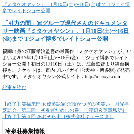
「引力の間」㈱グループ現代さんのドキュメンタ
リー映画『ミタケオヤシン』、1月10日(土)〜16日
(金)まで Tジョイ博多でレイトショー公開
福岡出身の江藤孝治監督の最新作「ミタケオヤシン」が、い
よいよ2015年1月10日(土)〜16日(金)、Tジョイ博多でレイト
ショー公開！初日の1月10日（土）は、江藤監督より舞台挨
拶も。チケットは、市内プレイガイド(天神・博多駅)で発売
中です。 ミタケオヤシン公式サイト：http://mitaoya.com
記事を読む
【終了】笑福来門 女優落語家 演技かつぎの初笑い「月光亭
落語会 第二回 初春運だめしの巻」［渡辺玄英事務所］
【終了】第４回 あおぞら市［株式会社キュースタ］
冷泉荘募集情報