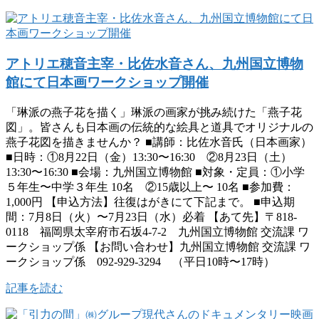
アトリエ穂音主宰・比佐水音さん、九州国立博物
館にて日本画ワークショップ開催
「琳派の燕子花を描く」琳派の画家が挑み続けた「燕子花
図」。皆さんも日本画の伝統的な絵具と道具でオリジナルの
燕子花図を描きませんか？ ■講師：比佐水音氏（日本画家）
■日時：①8月22日（金）13:30〜16:30 ②8月23日（土）
13:30〜16:30 ■会場：九州国立博物館 ■対象・定員：①小学
５年生〜中学３年生 10名 ②15歳以上〜 10名 ■参加費：
1,000円 【申込方法】往復はがきにて下記まで。 ■申込期
間：7月8日（火）〜7月23日（水）必着 【あて先】〒818-
0118 福岡県太宰府市石坂4-7-2 九州国立博物館 交流課 ワ
ークショップ係 【お問い合わせ】九州国立博物館 交流課 ワ
ークショップ係 092-929-3294 （平日10時〜17時）
記事を読む