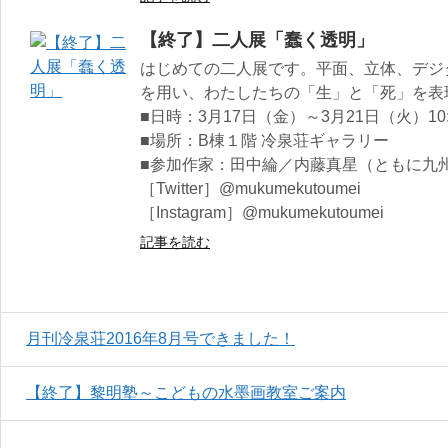
【終了】二人展「蠢く透明」
はじめての二人展です。平面、立体、デジ
を用い、わたしたちの「生」と「死」を表
■日時：3月17日（金）～3月21日（火）10:0
■場所：B棟１階 冷泉荘ギャラリー
■参加作家：田中綸／内藤真星（ともに九
［Twitter］@mukumekutoumei
［Instagram］@mukumekutoumei
記事を読む
月刊冷泉荘2016年8月号できました！
【終了】黎明塾～こどもの水墨画教室ご案内