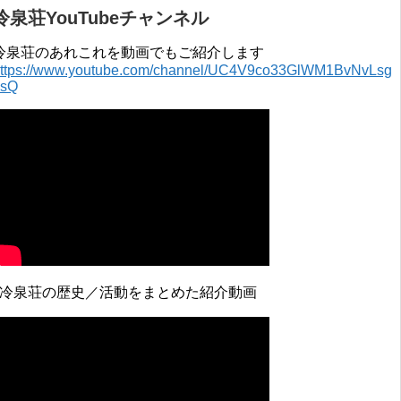
冷泉荘YouTubeチャンネル
冷泉荘のあれこれを動画でもご紹介します
ttps://www.youtube.com/channel/UC4V9co33GlWM1BvNvLsg
0sQ
↓冷泉荘の歴史／活動をまとめた紹介動画