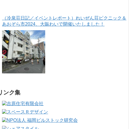
（冷泉荘日記／イベントレポート）れいぜん荘ピクニック＆
あおぞら市2024、大賑わいで開催いたしました！
リンク集