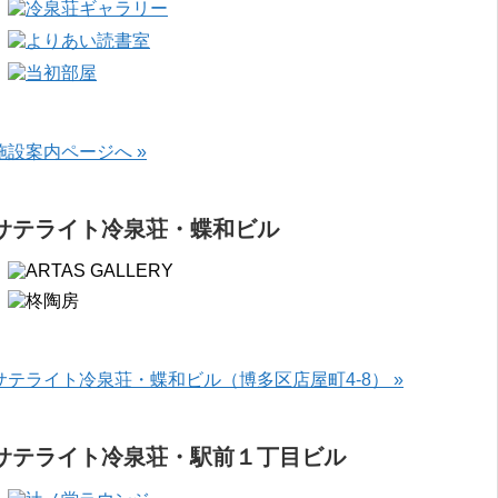
施設案内ページへ »
サテライト冷泉荘・蝶和ビル
サテライト冷泉荘・蝶和ビル（博多区店屋町4-8） »
サテライト冷泉荘・駅前１丁目ビル