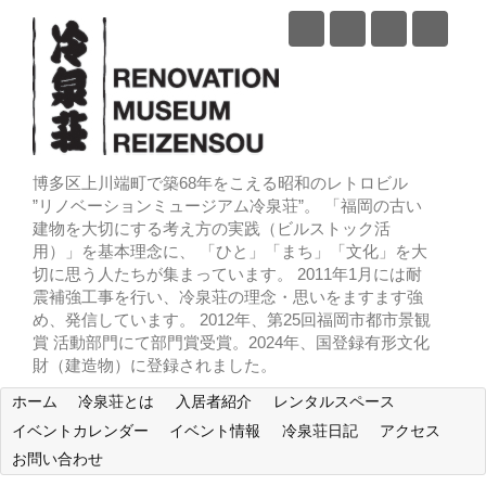
博多区上川端町で築68年をこえる昭和のレトロビル
”リノベーションミュージアム冷泉荘”。 「福岡の古い
建物を大切にする考え方の実践（ビルストック活
用）」を基本理念に、 「ひと」「まち」「文化」を大
切に思う人たちが集まっています。 2011年1月には耐
震補強工事を行い、冷泉荘の理念・思いをますます強
め、発信しています。 2012年、第25回福岡市都市景観
賞 活動部門にて部門賞受賞。2024年、国登録有形文化
財（建造物）に登録されました。
ホーム
冷泉荘とは
入居者紹介
レンタルスペース
イベントカレンダー
イベント情報
冷泉荘日記
アクセス
お問い合わせ