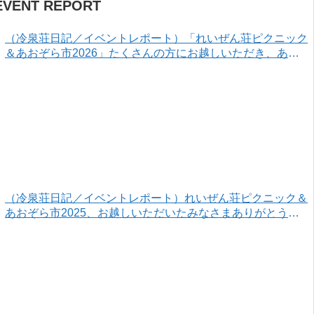
EVENT REPORT
（冷泉荘日記／イベントレポート）「れいぜん荘ピクニック
＆あおぞら市2026」たくさんの方にお越しいただき、あり
がとうございました！
（冷泉荘日記／イベントレポート）れいぜん荘ピクニック＆
あおぞら市2025、お越しいただいたみなさまありがとうご
ざいました！