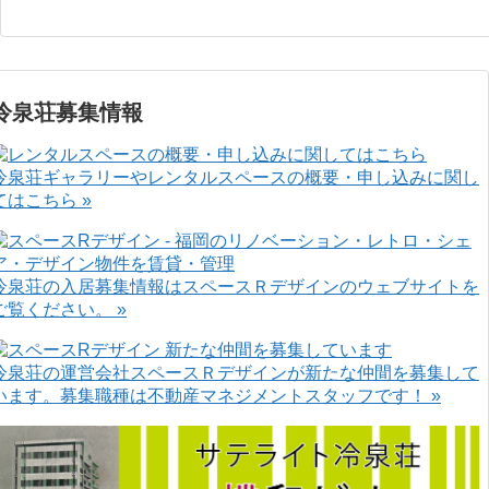
冷泉荘募集情報
冷泉荘ギャラリーやレンタルスペースの概要・申し込みに関し
てはこちら »
冷泉荘の入居募集情報はスペースＲデザインのウェブサイトを
ご覧ください。 »
冷泉荘の運営会社スペースＲデザインが新たな仲間を募集して
います。募集職種は不動産マネジメントスタッフです！ »