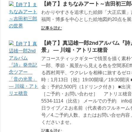
【終了】まちなみアート～吉田初三郎
わかりやすさを追求した絵師「大正広重」
福岡・博多を中心とした絵地図約20点を展
記事を読む
【終了】真辺雄一郎2ndアルバム『
景」 — 川端・アトリエ穂音
アコースティックギターで情景を描く素朴
一郎、季節・風景から見える色を空間系Effe
る西村周平、ウクレレを相棒に旅するゼロ
時：1月13日［祝］19:00開場／19:30開演
金：予約2,500円（1ドリンク付き） ■出演：
［ご予約・お問い合わせ］ アトリエ穂音 http://ate
5534-1114（比佐） メールでの予約 info@yaku
日ライブ／2.お名前（代表者のフルネーム
号／4.ご予約人数、またはお問い合せ内容
くださいませ。
記事を読む