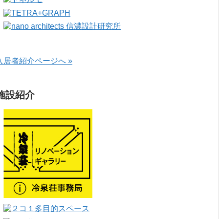
入居者紹介ページへ »
施設紹介