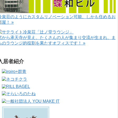
冷泉荘のようにカスタムリノベーション可能、しかも住めるお
部屋！ »
窓から承天寺が見え、たくさんの人が集まり交流が生まれ、ま
ちのラウンジ的役割を果たすオフィスです！ »
入居者紹介