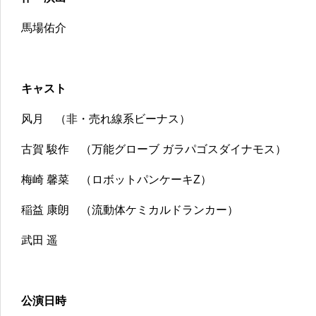
馬場佑介
キャスト
风月 （非・売れ線系ビーナス）
古賀 駿作 （万能グローブ ガラパゴスダイナモス）
梅崎 馨菜 （ロボットパンケーキZ）
稲益 康朗 （流動体ケミカルドランカー）
武田 遥
公演日時