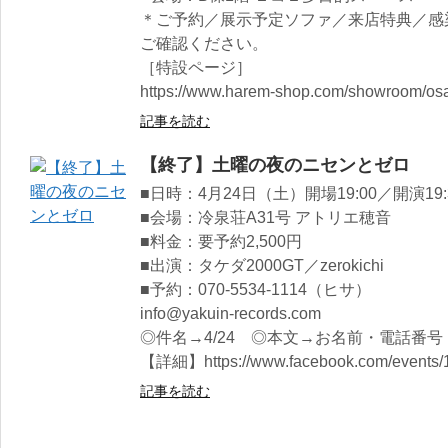
＊ご予約／展示予定ソファ／来店特典／感
ご確認ください。
［特設ページ］
https://www.harem-shop.com/showroom/osak
記事を読む
【終了】土曜の夜のニセンとゼロ
■日時：4月24日（土）開場19:00／開演19:
■会場：冷泉荘A31号 アトリエ穂音
■料金：要予約2,500円
■出演：タケダ2000GT／zerokichi
■予約：070-5534-1114（ヒサ）
info@yakuin-records.com
◎件名→4/24 ◎本文→お名前・電話番号
【詳細】https://www.facebook.com/events/
記事を読む