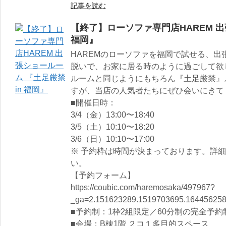
記事を読む
【終了】ローソファ専門店HAREM 出
福岡』
HAREMのローソファを福岡で試せる、
脱いで、お家に居る時のように過ごして欲
ルームと同じようにもちろん『土足厳禁』
すが、当店の人気者たちにぜひ会いにきて
■開催日時：
3/4（金）13:00〜18:40
3/5（土）10:10〜18:20
3/6（日）10:10〜17:00
※ 予約枠は時間が決まっております。詳
い。
【予約フォーム】
https://coubic.com/haremosaka/497967?
_ga=2.151623289.1519703695.16445625
■予約制：1枠2組限定／60分制の完全予約
■会場：B棟1階 ２コ１多目的スペース