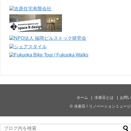
ホーム
冷泉荘とは
お問
©
冷泉荘 / リノベーションミュー