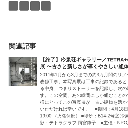
関連記事
【終了】冷泉荘ギャラリー／TETRA+
展 〜古さと新しさが導くやさしい組
2011年1月から3月までの約3カ月間の
改修工事。本写真展は工事の記録であると
る中身、つまりストーリーを記録し、次の
す。この空間、あの瞬間にしか組むことの
様にとってこの写真展が「古い建物を活か
いただければ幸いです。 ■期間：4月18日（
19:00 （火曜休廊） ■場所：B14-2号室
影：テトラグラフ 雨宮康子 ■主催：NP