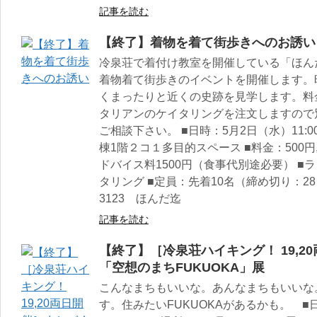
記事を読む
【終了】着物を着て街歩きへのお誘い
冷泉荘で着付け教室を開催している「ほんだ
着物着て街歩きのイベントを開催します。
くまったりと近くの史跡を見学します。料
タリアンのケイタリングを注文しますので
ご相談下さい。 ■日時：5月2日（水）11:
棟1階２コ１多目的スペース ■料金：500
ドバイス料1500円（食事代別途必要） 
タリング ■定員：先着10名（締め切り：28日）
3123 ほんだ迄
記事を読む
【終了】［冷泉荘ハイキング！ 19,
「空想のまちFUKUOKA」展
こんなまちもいいな。あんなまちもいいな。
す。住みたいFUKUOKAがあるかも。 ■日時