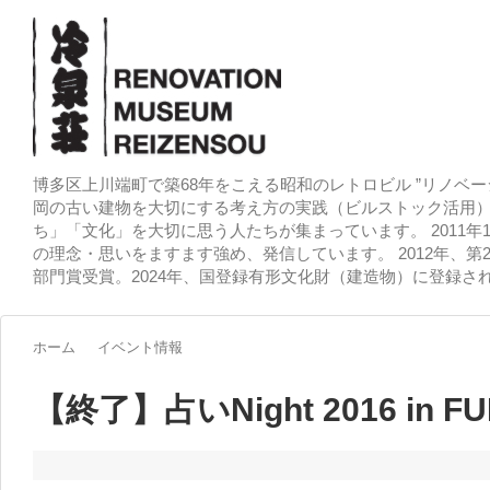
博多区上川端町で築68年をこえる昭和のレトロビル ”リノベー
岡の古い建物を大切にする考え方の実践（ビルストック活用）
ち」「文化」を大切に思う人たちが集まっています。 2011
の理念・思いをますます強め、発信しています。 2012年、第
部門賞受賞。2024年、国登録有形文化財（建造物）に登録さ
ホーム
イベント情報
【終了】占いNight 2016 in F