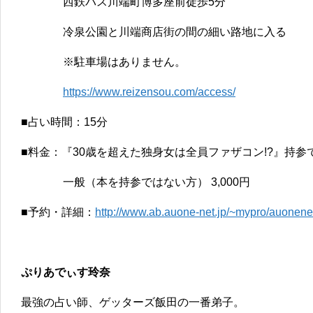
西鉄バス川端町博多座前徒歩5分
冷泉公園と川端商店街の間の細い路地に入る
※駐車場はありません。
https://www.reizensou.com/access/
■占い時間：15分
■料金：『30歳を超えた独身女は全員ファザコン!?』持参で特
一般（本を持参ではない方） 3,000円
■予約・詳細：
http://www.ab.auone-net.jp/~mypro/auonen
ぷりあでぃす玲奈
最強の占い師、ゲッターズ飯田の一番弟子。