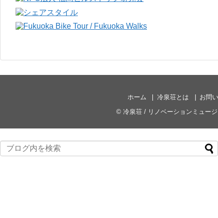
ホーム
冷泉荘とは
お問
©
冷泉荘 / リノベーションミュー