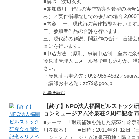
■講師：渡辺玄英
■参加費用：作品の実作指導を希望の場合 2
み）／実作指導なしでの参加の場合 2,000
■内容： 一、現代詩の実作指導を行います
二、参加者作品の合評を行います。
三、現代詩の解説、問題作の合評、言語芸
ョンを行います。
■申込方法 （原則、事前申込制。座席に
冷泉荘管理人にメール等で申し込むか、講
さい。
・冷泉荘お申込先：092-985-4562／sugiyama
・講師お申込先：zz79@goo.jp
記事を読む
【終了】NPO法人福岡ビルストック
ョンミュージアム冷泉荘２周年記念 
■テーマ：「耐震補強を施した築52年冷
用を探る！」 ■日時：2011年3月12日（土）
ーションミュージアム冷泉荘B棟１階２コ