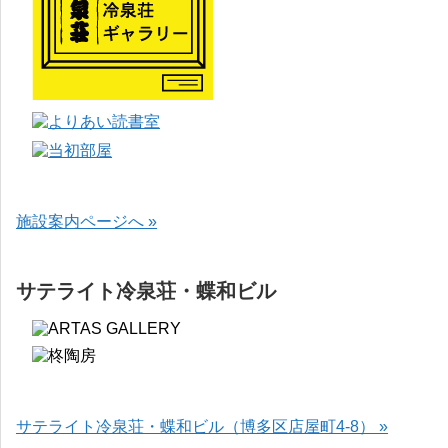
施設案内ページへ »
サテライト冷泉荘・蝶和ビル
サテライト冷泉荘・蝶和ビル（博多区店屋町4-8） »