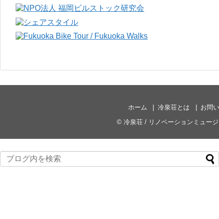
ホーム
冷泉荘とは
お問
©
冷泉荘 / リノベーションミュー