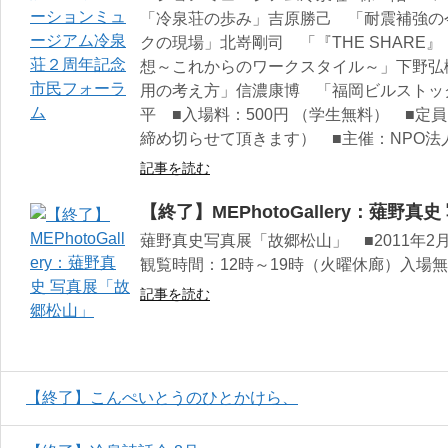
「冷泉荘の歩み」吉原勝己 「耐震補強の
クの現場」北嵜剛司 「『THE SHARE
想～これからのワークスタイル～」下野弘樹
用の考え方」信濃康博 「福岡ビルストッ
平 ■入場料：500円 （学生無料） ■定
締め切らせて頂きます） ■主催：NPO法
記事を読む
【終了】MEPhotoGallery：薙野
薙野真史写真展「故郷松山」 ■2011年2
観覧時間：12時～19時（火曜休廊）入場
記事を読む
【終了】こんぺいとうのひとかけら、