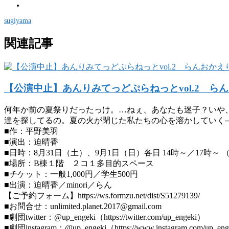
sugiyama
関連記事
【公演中止】あんりみてっどぷらねっとvol.2 ら
何年か前の夏祭りだったっけ。…ねぇ、あなたも迷子？いや
達を探してるの。夏の火が閉じた私たちの心を溶かしていく
■作：平野美羽
■演出：迫晴香
■日時：8月31日（土）、9月1日（日）各日 14時～／17時～
■場所：B棟１階 ２コ１多目的スペース
■チケット：一般1,000円／学生500円
■出演：迫晴香／minori／らん
【ご予約フォーム】https://ws.formzu.net/dist/S51279139/
■お問合せ：unlimited.planet.2017@gmail.com
■劇団twitter：@up_engeki（https://twitter.com/up_engeki）
■劇団instagram：@up_engeki（https://www.instagram.com/up_eng