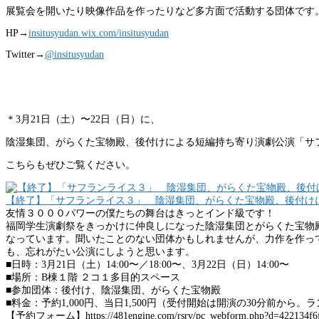
展覧会を開いたり映像作品を作ったりなど多方面で活動する団体です。
HP→
insitusyudan.wix.com/insitusyudan
Twitter→
@insitusyudan
＊3月21日（土）〜22日（日）に、
陰湿集団、がらくた宝物殿、後付けによる短編持ち寄り演劇公演「サ
こちらもぜひご覧ください。
【終了】「サフランライス３」 陰湿集団、がらくた宝物殿、後付け
友情３０００パワーの僕たちの舞台はきっとインド級です！
福岡学生演劇祭をきっかけに仲良しになった陰湿集団とがらくた宝物
なっています。聞いたことのない団体かもしれませんが、力作を作っ
も、忘れがたい公演にしようと思います。
■日時：3月21日（土）14:00〜／18:00〜、3月22日（日）14:00〜
■場所：B棟１階 ２コ１多目的スペース
■参加団体：後付け、陰湿集団、がらくた宝物殿
■料金：予約1,000円、当日1,500円（受付開始は開演の30分前から。
【予約フォーム】https://481engine.com/rsrv/pc_webform.php?d=422134f6