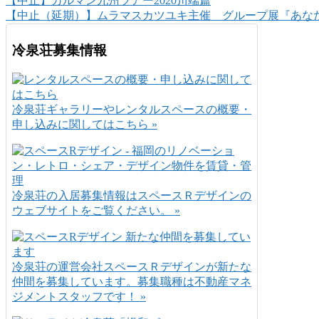
【中止】カルマン九州ツアー2020川端篇
【中止（延期）】ムラマスカツユキ主催 グループ展『あなたのイ
冷泉荘募集情報
冷泉荘ギャラリーやレンタルスペースの概要・
申し込みに関してはこちら »
冷泉荘の入居募集情報はスペースＲデザインの
ウェブサイトをご覧ください。 »
冷泉荘の運営会社スペースＲデザインが新たな
仲間を募集しています。募集職種は不動産マネ
ジメントスタッフです！ »