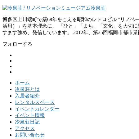
博多区上川端町で築68年をこえる昭和のレトロビル ”リノ
活用）」を基本理念に、 「ひと」「まち」「文化」を大切に思
すます強め、発信しています。 2012年、第25回福岡市都市
フォローする
ホーム
冷泉荘とは
入居者紹介
レンタルスペース
イベントカレンダー
イベント情報
冷泉荘日記
アクセス
お問い合わせ