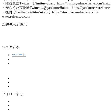
・陰湿集団Twitter→@insitusyudan、https://insitusyudan.wixsite.com/insitu
・がらくた宝物殿Twitter→@garakutreHouse、https://garakutreasurehouse.
・後付けTwitter→@AtoZuke17、https://ato-zuke.amebaownd.com
www.reizensou.com
2020-03-22 16:45
シェアする
ツイート
フォローする