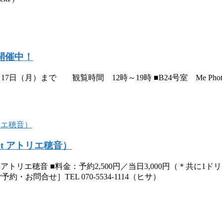
」開催中！
月）まで 観覧時間 12時～19時 ■B24号室 Me Photo 
t アトリエ穂音）
■会場：A31号アトリエ穂音 ■料金：予約2,500円／当日3,000円（＊共
ic.com ［ご予約・お問合せ］TEL 070-5534-1114（ヒサ）