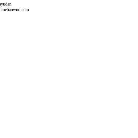
syudan
amebaownd.com