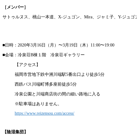
［メンバー］
サトゥルヌス、桃山一本道、X-ジュゴン、Mira、ジャミ子、Y-ジュ
■日時：2020年3月16日（月）〜3月19日（木）11:00〜19:00
■会場：冷泉荘B棟１階 冷泉荘ギャラリー
【アクセス】
福岡市営地下鉄中洲川端駅5番出口より徒歩5分
西鉄バス川端町博多座前徒歩5分
冷泉公園と川端商店街の間の細い路地に入る
※駐車場はありません。
https://www.reizensou.com/access/
【陰湿集団】