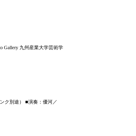
Gallery 九州産業大学芸術学
に1ドリンク別途） ■演奏：優河／