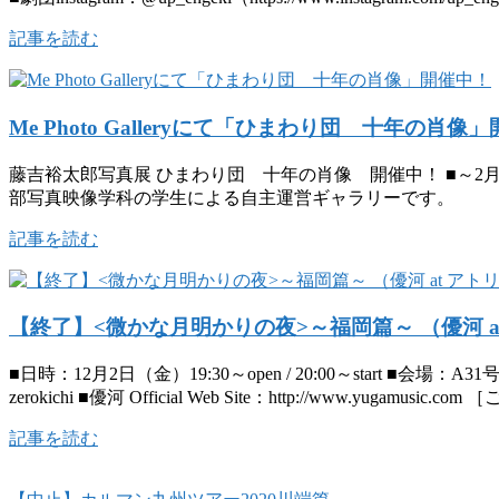
記事を読む
Me Photo Galleryにて「ひまわり団 十年の肖像
藤吉裕太郎写真展 ひまわり団 十年の肖像 開催中！ ■～2月17日（
部写真映像学科の学生による自主運営ギャラリーです。
記事を読む
【終了】<微かな月明かりの夜>～福岡篇～ （優河 a
■日時：12月2日（金）19:30～open / 20:00～start 
zerokichi ■優河 Official Web Site：http://www.yugamus
記事を読む