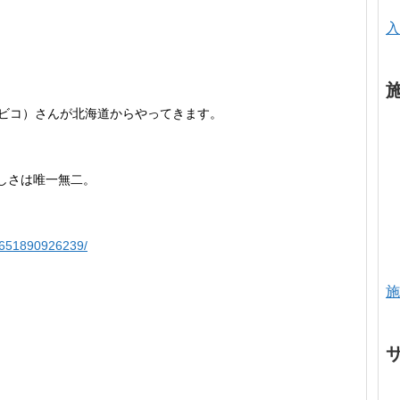
入
ビ
コ）さんが北海道からやってきます。
しさは唯一
無二。
3651890926239/
施