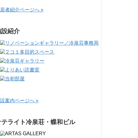
居者紹介ページへ »
施設紹介
設案内ページへ »
サテライト冷泉荘・蝶和ビル