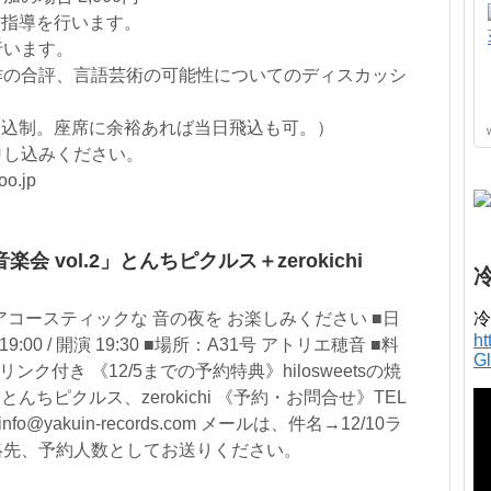
作指導を行います。
行います。
作の合評、言語芸術の可能性についてのディスカッシ
申込制。座席に余裕あれば当日飛込も可。）
申し込みください。
.jp
 vol.2」とんちピクルス＋zerokichi
冷
アコースティックな 音の夜を お楽しみください ■日
h
:00 / 開演 19:30 ■場所：A31号 アトリエ穂音 ■料
G
リンク付き 《12/5までの予約特典》hilosweetsの焼
んちピクルス、zerokichi 《予約・お問合せ》TEL
nfo@yakuin-records.com メールは、件名→12/10ラ
絡先、予約人数としてお送りください。