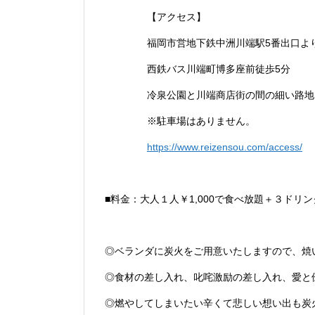
【アクセス】
福岡市営地下鉄中洲川端駅5番出口よ
西鉄バス川端町博多座前徒歩5分
冷泉公園と川端商店街の間の細い路地
※駐車場はありません。
https://www.reizensou.com/access/
■料金：大人１人￥1,000で食べ放題＋３ドリ
◎ベランダに炭火をご用意いたしますので、焼
◎食材の差し入れ、叱咤激励の差し入れ、愛と
◎燃やしてしまいたい辛くて悲しい想い出も炭