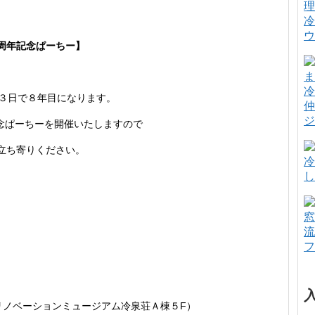
冷
ウ
周年記念ぱ
ーちー】
冷
３日で８
年目になります。
仲
ジ
念ぱーちーを開催いたしますので
立ち寄りください。
冷
し
窓
流
フ
 リノベーションミュージアム冷泉荘Ａ棟５F）