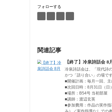
フォローする
関連記事
【終了】冷泉詩話会 8
冷泉詩話会は、「現代詩
かつ「語り合い」の場で
■開催計画：毎月一回、主
■次回日時：8月31日（日）
■場所：B54号 当初部屋
■講師：渡辺玄英
■参加費用：作品の実作指導
み）／実作指導なしでの参加