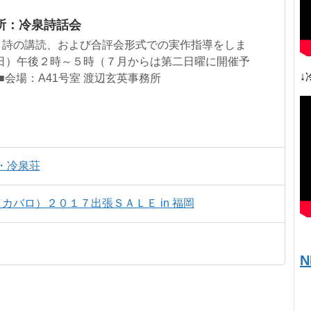
所：冷泉詩話会
。詩の講読、および合評会形式での実作指導をしま
（日）午後２時～５時（７月からは第二日曜に開催予
↓
会場：A41号室 渡辺玄英事務所
・冷泉荘
（カバロ）２０１７出張ＳＡＬＥ in 福岡
N