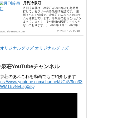
月刊冷泉荘
月刊冷泉荘は、冷泉荘が2010年から毎月発
行しているフリーの冷泉荘情報誌です。 開
催イベント情報や、冷泉荘のみなさんのコラ
ムも連載しています。冷泉荘のあれこれがつ
まっています！ （3〜5MBのPDFファイルと
なっております。） 2026年 4月 〜 2027年 3
月 2025年 4月 〜 2026年 3月 2024年 4月 〜
2026-07-25 15:48
www.reizensou.com
2025年 3月 2023年 4月 〜 2024年 3月 2022
年 4月 〜 2023年 3月 2021年 4月 〜 2022年
3月 2020年 4月 〜 2021年 3月 2019年 4月 〜
2020年 3月 2018年 4月 〜 2019年 3月 2017
年 4月 〜 2018年 3月 2016年 4月 〜 2017年
オリジナルグッズ
3月 2015年 4月 〜 2016年 3月 2014年 4月 〜
2015年 3月 2013...
冷泉荘YouTubeチャンネル
泉荘のあれこれを動画でもご紹介します
ttps://www.youtube.com/channel/UC4V9co33
lWM1BvNvLsg0sQ