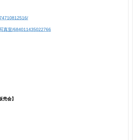
374710812516/
フ写真室/684011435022766
販売
会】