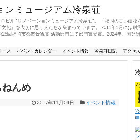
ロビル ”リノベーションミュージアム冷泉荘”。 「福岡の古い建
文化」を大切に思う人たちが集まっています。 2011年1月には
、第25回福岡市都市景観賞 活動部門にて部門賞受賞。2024年、国
ペース
イベントカレンダー
イベント情報
冷泉荘日記
アクセ
ちねんめ
2017年11月04日
イベント情報
冷
申