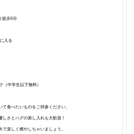
り徒歩5分
に入る
ンク（中学生以下無料）
いて食べた
いものをご持参ください。
優しさとハ
グの差し入れも大歓迎！
火で楽しく
燃やしちゃいましょう。