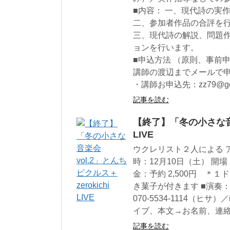
■内容： 一、現代詩の実
二、参加者作品の合評を
三、現代詩の解説、問題
ョンを行います。
■申込方法 （原則、事前
講師の渡辺までメールで
・講師お申込先：zz79@goo
記事を読む
【終了】「冬の小さな音楽会
LIVE
ウクレリスト２人による 
時：12月10日（土） 開場 19
金：予約 2,500円 ＊１ド
き菓子が付きます ■演奏：と
070-5534-1114（ヒサ）／i
イブ、本文→お名前、連
記事を読む