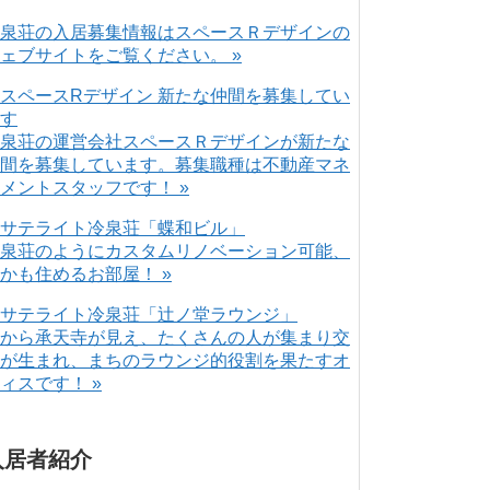
泉荘の入居募集情報はスペースＲデザインの
ェブサイトをご覧ください。 »
泉荘の運営会社スペースＲデザインが新たな
間を募集しています。募集職種は不動産マネ
メントスタッフです！ »
泉荘のようにカスタムリノベーション可能、
かも住めるお部屋！ »
から承天寺が見え、たくさんの人が集まり交
が生まれ、まちのラウンジ的役割を果たすオ
ィスです！ »
入居者紹介