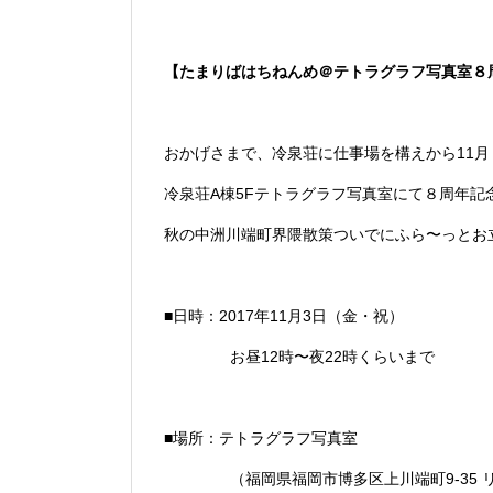
【たまりばはちねんめ＠テトラグラフ写真室８
おかげさまで、冷泉荘に仕事場を構えから11月
冷泉荘A棟5Fテトラグラフ写真室にて
８周年記
秋の中洲川端町
界隈散策ついでにふら〜っとお
■日時：2017年11月3日（金・祝）
お昼12時〜夜22時くらいまで
■場所：テトラグラフ写真室
（福岡県福岡市博多区上川端町9-35