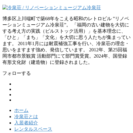
博多区上川端町で築68年をこえる昭和のレトロビル ”リノベ
ーションミュージアム冷泉荘”。 「福岡の古い建物を大切に
する考え方の実践（ビルストック活用）」を基本理念に、
「ひと」「まち」「文化」を大切に思う人たちが集まってい
ます。 2011年1月には耐震補強工事を行い、冷泉荘の理念・
思いをますます強め、発信しています。 2012年、第25回福
岡市都市景観賞 活動部門にて部門賞受賞。2024年、国登録
有形文化財（建造物）に登録されました。
フォローする
ホーム
冷泉荘とは
入居者紹介
レンタルスペース