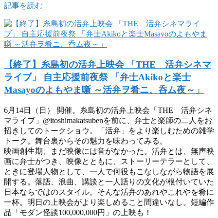
記事を読む
【終了】糸島初の活弁上映会 「THE 活弁シネマ
ライブ」 自主応援前夜祭 「弁士Akikoと楽士
Masayoのよもやま噺 ～活弁ヲ肴ニ、呑ム夜～」
6月14日（日） 開催。糸島初の活弁上映会「THE 活弁シネ
マライブ」@itoshimakatsubenを前に、弁士と楽師の二人をお
招きしてのトークショウ。「活弁」をより楽しむための雑学
トーク。舞台裏からその魅力を味わってみる。
映画創生期、まだ映像には音がなかった。活弁とは、無声映
画に弁士がつき、映像とともに、ストーリーテラーとして、
ときに登場人物として、一人で何役もこなしながら物語を展
開する。落語、浪曲、講談と一人語りの文化が根付いていた
日本ならではのスタイル。そんな活弁のあれやこれやを肴に
一杯。明日の上映会がより楽しめること間違いなし。短編作
品「モダン怪談100,000,000円」の上映も！