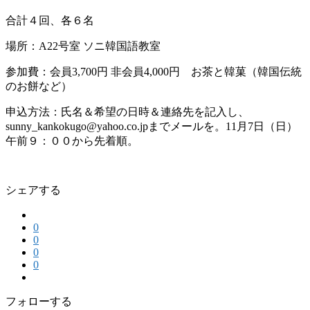
合計４回、各６名
場所：A22号室 ソニ韓国語教室
参加費：会員3,700円 非会員4,000円 お茶と韓菓（韓国伝統
のお餅など）
申込方法：氏名＆希望の日時＆連絡先を記入し、
sunny_kankokugo@yahoo.co.jpまでメールを。11月7日（日）
午前９：００から先着順。
シェアする
0
0
0
0
フォローする