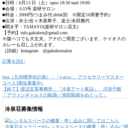
■日時：6月13 日（土）open 18:30 start 19:00
■会場：A33号 楽研サロン
■料金：2000円(つまみ付,drink別 ※限定10席要予約）
■出演：弁士/佐々木亜希子、楽士/永田雅代
■聞き手：TAMAYO(楽研サロン店主)
【予約】info.gakuken@gmail.com
※腹ペコでも大丈夫。アテのご用意ございます。ケイオスの
カレーも召し上がれます。
［詳細］Instagram @gakukensalon
記事を読む
9sta（九州標準化計画）：「e-acce.」 アクセサリーマスター
コース3期生募集中♪
【終了】渡辺玄英事務所：『冷泉アート夜話』 川浪千鶴
「アヴァンギャルドの軌跡／池田龍雄をめぐって」
冷泉荘募集情報
冷泉荘ギャラリーやレンタルスペースの概要・申し込みに