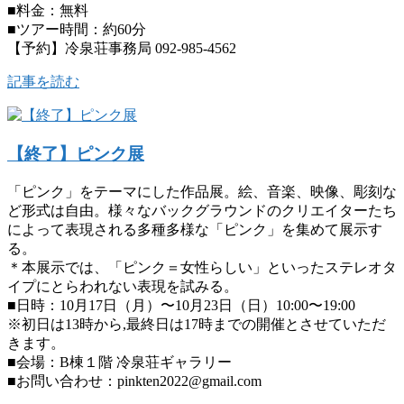
■料金：無料
■ツアー時間：約60分
【予約】冷泉荘事務局 092-985-4562
記事を読む
【終了】ピンク展
「ピンク」をテーマにした作品展。絵、音楽、映像、彫刻な
ど形式は自由。様々なバックグラウンドのクリエイターたち
によって表現される多種多様な「ピンク」を集めて展示す
る。
＊本展示では、「ピンク＝女性らしい」といったステレオタ
イプにとらわれない表現を試みる。
■日時：10月17日（月）〜10月23日（日）10:00〜19:00
※初日は13時から,最終日は17時までの開催とさせていただ
きます。
■会場：B棟１階 冷泉荘ギャラリー
■お問い合わせ：pinkten2022@gmail.com