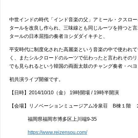
中世インドの時代「インド音楽の父」アミール・クスロー
タールを改良し作られ、三味線とも同じルーツを持つと言
タールの日本屈指の奏者ヨシダダイキチと、
平安時代に制度化された高麗楽という音楽の中で使われて
く、またシルクロードのルーツで伝わったと言われそのリ
でも見られるという韓国の両面太鼓のチャング奏者・べヨ
初共演ライブ開催です。
【日時】2014/10/10（金） 19時開場 / 19時半開演
【会場】リノベーションミュージアム冷泉荘 B棟１階 
福岡県福岡市博多区上川端9-35
https://www.reizensou.com/