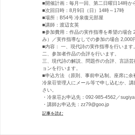
■開催計画：毎月一回、第二日曜日14時か
■次回日時：8月9日（日）14時～17時
■場所：B54号 冷泉復元部屋
■講師：渡辺玄英
■参加費用：作品の実作指導を希望の場合 2
み）／実作指導なしでの参加の場合 2,000
■内容： 一、現代詩の実作指導を行います
二、参加者作品の合評を行います。
三、現代詩の解説、問題作の合評、言語芸
ョンを行います。
■申込方法 （原則、事前申込制。座席に
冷泉荘管理人にメール等で申し込むか、講
さい。
・冷泉荘お申込先：092-985-4562／sugiyama
・講師お申込先：zz79@goo.jp
記事を読む