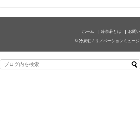
ホーム
冷泉荘とは
お問
©
冷泉荘 / リノベーションミュー