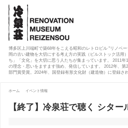
博多区上川端町で築68年をこえる昭和のレトロビル ”リノベー
岡の古い建物を大切にする考え方の実践（ビルストック活用）
ち」「文化」を大切に思う人たちが集まっています。 2011
の理念・思いをますます強め、発信しています。 2012年、第
部門賞受賞。2024年、国登録有形文化財（建造物）に登録さ
ホーム
イベント情報
【終了】冷泉荘で聴く シター