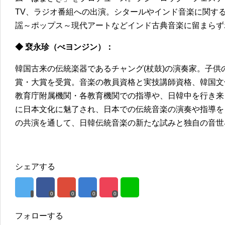
TV、ラジオ番組への出演。シタールやインド音楽に関す
謡～ポップス～現代アートなどインド古典音楽に留まらず
◆ 裵永珍（べヨンジン）：
韓国古来の伝統楽器であるチャング(杖鼓)の演奏家。子
賞・大賞を受賞。音楽の教員資格と実技講師資格、韓国文
教育庁附属機関・各教育機関での指導や、日韓中を行き来
に日本文化に魅了され、日本での伝統音楽の演奏や指導を
の共演を通して、日韓伝統音楽の新たな試みと独自の音世
シェアする
0
0
0
0
フォローする