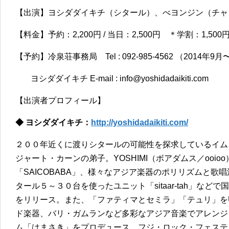
【出演】ヨシダダイキチ（シタール）、べヨンジン（チャ
【料金】予約：2,200円 / 当日：2,500円 ＊学割：1,
【予約】冷泉荘事務局 Tel : 092-985-4562 （2014年
ヨシダダイキチ E-mail : info@yoshidadaikiti.com
【出演者プロフィール】
◆ ヨシダダイキチ：
http://yoshidadaikiti.com/
２００年近くに渡りシタールの可能性を探求しているイム
ジャート・カーンの弟子。YOSHIMI（ボアダムス／ooioo）
「SAICOBABA」、様々なアジア楽器のポリリズムと歌唱法を
タール５～３０台を使ったユニット「sitaar-tah」な
をリリース。また、「ファティマとセミラ」「テュリ」を
ド楽器、バリ・ガムランなど多彩なアジア音楽でアレンジ
ム「はまさき」をプロデュース。フジ・ロック・フェステ