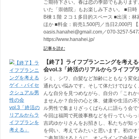
ご期待下さい。春は恋の季節でもあります
いた「崇徳院」もお楽しみ下さい。 ■日時：3
B棟１階 ２コ１多目的スペース ■出演：
ほか ■料金：前売1,500円／当日2,000円
oasis.hanahei@gmail.com／070-32
https://www.hanahei.jp/
記事を読む
【終了】ライフプランニングを考える
会vol.3「終活のリアルからライフプ
シミ、シワ、白髪など加齢にともなう変化
通れない悩みです。そして体だけではなく
んな自分を見つめながら、自分の「これか
ませんか？自分の心と体、健康や生活の不
ル男性で集まりざっくばらんに語らう会で
今回は福岡で死後事務などを行っていらっ
吉武ゆかりさんをお招きし、私たちが知っ
を伺い、考えてみたいと思います。初のオ
ご参加頂けるように、オンラインで会場と