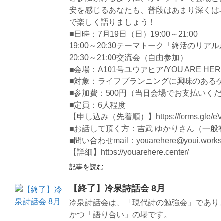
安を感じるあなたも、普段はあまり深くは
で楽しく語りましょう！
■日時：7月19日（日）19:00～21:00
19:00～20:30テーマトーク「終活のリ
20:30～21:00交流会（自由参加）
■会場：A101号ユウアヒア/YOU ARE HER
■対象：ライフプランニングに興味のある
■参加費：500円（当日会場でお支払いく
■定員：6人程度
【申し込み（先着順）】https://forms.gle/eV
■お話して頂く方：吉武 ゆかりさん（一
■問い合わせmail：youarehere@youi.work
【詳細】https://youarehere.center/
記事を読む
【終了】冷泉詩話会 8月
冷泉詩話会は、「現代詩の勉強会」であり
かつ「語り合い」の場です。