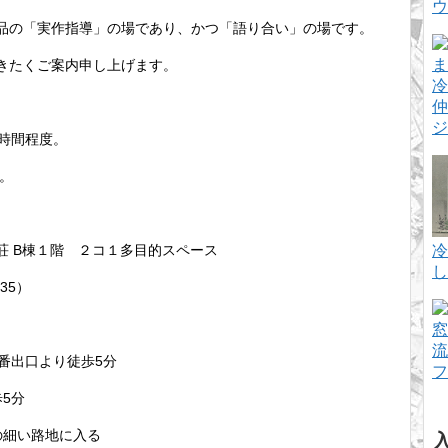
ウ
品の「実作指導」の場であり、かつ「語り合い」の場です。
きたくご案内申し上げます。
冷
仲
ジ
時間程度。
時。
冷
B棟１階 ２コ１多目的スペース
し
35）
窓
流
番出口より徒歩5分
フ
5分
の細い路地に入る