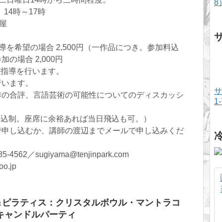
8
14時～17時
部屋
を希望の場合 2,500円（一作品につき。参加料込
の場合 2,000円
作指導を行います。
行います。
サ
作の合評、言語芸術の可能性についてのディスカッシ
1
申込制。座席に余裕あれば当日飛込も可。）
で申し込むか、講師の渡辺までメールで申し込みくだ
562／sugiyama@tenjinpark.com
.jp
 ヨガ＆ピラティス：クリスタルボウル・マントラコ
キャンドルパーティ