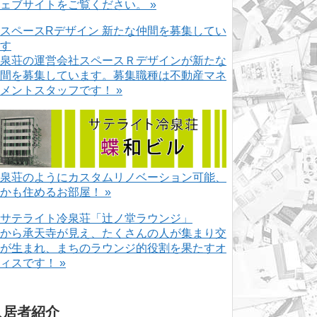
ェブサイトをご覧ください。 »
泉荘の運営会社スペースＲデザインが新たな
間を募集しています。募集職種は不動産マネ
メントスタッフです！ »
泉荘のようにカスタムリノベーション可能、
かも住めるお部屋！ »
から承天寺が見え、たくさんの人が集まり交
が生まれ、まちのラウンジ的役割を果たすオ
ィスです！ »
入居者紹介