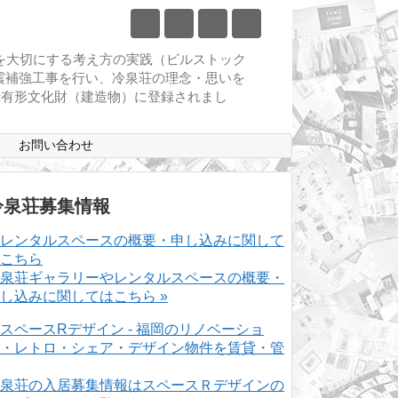
物を大切にする考え方の実践（ビルストック
耐震補強工事を行い、冷泉荘の理念・思いを
登録有形文化財（建造物）に登録されまし
ス
お問い合わせ
冷泉荘募集情報
泉荘ギャラリーやレンタルスペースの概要・
し込みに関してはこちら »
泉荘の入居募集情報はスペースＲデザインの