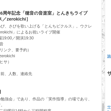
16周年記念「穂音の音楽室」とんきちライブ
erokichi］
わび、さびを歌い上げる「とんちピクルス」。ウクレ
okichi」によるお祝いライブ開催
9:00／開演19:30
穂音
1ドリンク、要予約）
okichi
施
4（ヒサ）
名前、人数、連絡先
月
の勉強会」であり、作品の「実作指導」の場であり、
す。
サ
二日曜日14時から三時間程度。