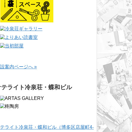
設案内ページへ »
サテライト冷泉荘・蝶和ビル
テライト冷泉荘・蝶和ビル（博多区店屋町4-