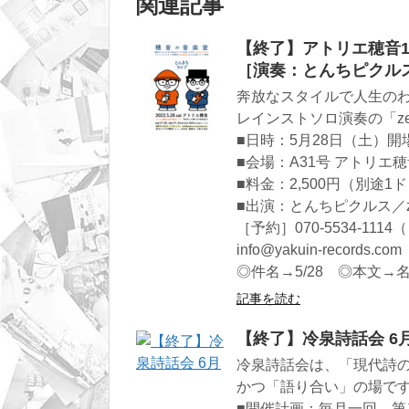
関連記事
【終了】アトリエ穂音
［演奏：とんちピクルス／z
奔放なスタイルで人生の
レインストソロ演奏の「zer
■日時：5月28日（土）開場1
■会場：A31号 アトリエ
■料金：2,500円（別途
■出演：とんちピクルス／zer
［予約］070-5534-111
info@yakuin-records.com
◎件名→5/28 ◎本文→
記事を読む
【終了】冷泉詩話会 6
冷泉詩話会は、「現代詩
かつ「語り合い」の場で
■開催計画：毎月一回、第