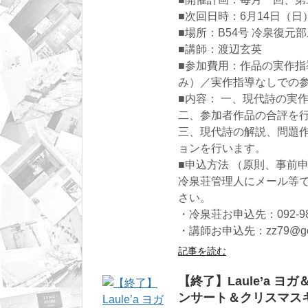
■次回日時：6月14日（日）
■場所：B54号 冷泉復元
■講師：渡辺玄英
■参加費用：作品の実作指導
み）／実作指導なしでの参加
■内容： 一、現代詩の実
二、参加者作品の合評を
三、現代詩の解説、問題
ョンを行います。
■申込方法 （原則、事前
冷泉荘管理人にメール等
さい。
・冷泉荘お申込先：092-985-4
・講師お申込先：zz79@goo
記事を読む
【終了】Laule’a
ンサート＆クリスマス