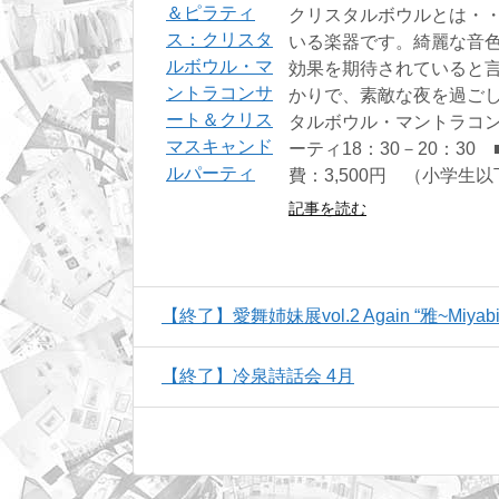
クリスタルボウルとは・・
いる楽器です。綺麗な音
効果を期待されていると
かりで、素敵な夜を過ごし
タルボウル・マントラコンサ
ーティ18：30－20：30 
費：3,500円 （小学生以
記事を読む
【終了】愛舞姉妹展vol.2 Again “雅~Miyabi
【終了】冷泉詩話会 4月