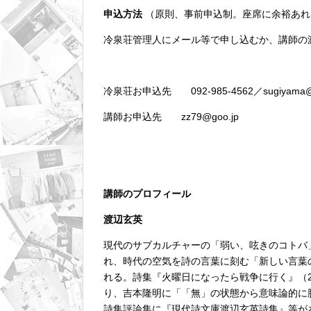
申込方法
（原則、事前申込制。座席に余裕あれ
冷泉荘管理人にメール等で申し込むか、講師の
冷泉荘お申込先 092-985-4562／sugiyama@ten
講師お申込先 zz79@goo.jp
講師のプロフィール
渡辺玄英
現代のサブカルチャーの「弱い、呟きのコトバ」
れ、時代の空気を詩の言葉に刻む「新しい言葉
れる。詩集『火曜日になったら戦争に行く』（2
り、吉本隆明に「「無」の状態から意味論的に
詩集評論集に『現代詩文庫渡辺玄英詩集』等が