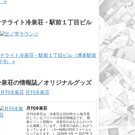
） »
サテライト冷泉荘・駅前１丁目ビル
テライト冷泉荘・駅前１丁目ビル（博多駅前
-7-9） »
冷泉荘の情報誌／オリジナルグッズ
月刊冷泉荘
月刊冷泉荘
月刊冷泉荘は、冷泉荘が2010年から毎月発
行しているフリーの冷泉荘情報誌です。 開
催イベント情報や、冷泉荘のみなさんのコラ
ムも連載しています。冷泉荘のあれこれがつ
まっています！ （3〜5MBのPDFファイルと
なっております。） 2026年 4月 〜 2027年 3