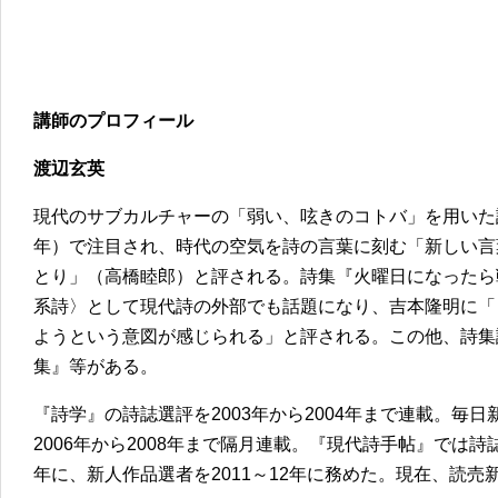
講師のプロフィール
渡辺玄英
現代のサブカルチャーの「弱い、呟きのコトバ」を用いた詩
年）で注目され、時代の空気を詩の言葉に刻む「新しい言
とり」（高橋睦郎）と評される。詩集『火曜日になったら戦
系詩〉として現代詩の外部でも話題になり、吉本隆明に「
ようという意図が感じられる」と評される。この他、詩集
集』等がある。
『詩学』の詩誌選評を2003年から2004年まで連載。毎
2006年から2008年まで隔月連載。『現代詩手帖』では詩誌
年に、新人作品選者を2011～12年に務めた。現在、読