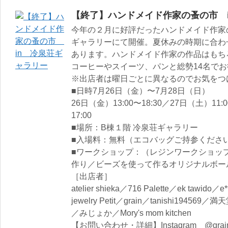
【終了】ハンドメイド作家の蚤の市 
今年の２月に好評だったハンドメイド作家
ギャラリーにて開催。夏休みの時期に合わ
あります。ハンドメイド作家の作品はもち
コーヒーやスイーツ、パンと総勢14名で
※出店者は曜日ごとに異なるのでお気をつ
■日時7月26日（金）〜7月28日（日）
26日（金）13:00〜18:30／27日（土）11:0
17:00
■場所：B棟１階 冷泉荘ギャラリー
■入場料：無料（エコバッグご持参くださ
■ワークショップ：（レジンワークショッ
作り／ビーズを使って作るオリジナルボー
［出店者］
atelier shieka／716 Palette／ek tawid
jewelry Petit／grain／tanishi194569
／みじょか／Mory's mom kitchen
【お問い合わせ・詳細】Instagram @grain_