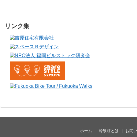
リンク集
ホーム
冷泉荘とは
お問