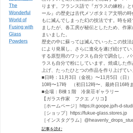
ります。フランス語で『ガラスの練粉』と
ール』の歴史は古代メソポタミア文明の時
もに滅んでしまった幻の技法です。時を経
ましたが、各工房が秘伝としたため、作家
まいました。
歴史の中に蘇っては滅んでいったこの技法
により発展し、さらに進化を遂げ続けてい
する原型用のワックスも自分で調合し、パ
ラスも自分で粉にしています。焼成した作
上げ、たったひとつの作品を作り上げてい
■日時：11月3日（金祝）〜11月5日（日）
10時〜17時 （初日12時〜、最終日16時
■会場：B棟１階 冷泉荘ギャラリー
【ガラス作家 フクエ ノリコ】
［ホームページ］https://r.goope.jp/h-d-stud
［ショップ］https://fukue-glass.stores.jp
［インスタグラム］@heavenly_drops_stud
記事を読む