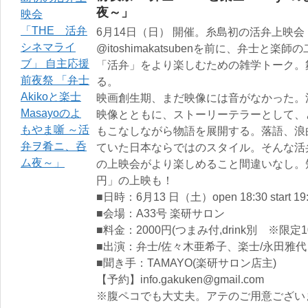
夜～」
6月14日（日） 開催。糸島初の活弁上映会
@itoshimakatsubenを前に、弁士
「活弁」をより楽しむための雑学トーク。
る。
映画創生期、まだ映像には音がなかった。
映像とともに、ストーリーテラーとして、
もこなしながら物語を展開する。落語、浪
ていた日本ならではのスタイル。そんな活
の上映会がより楽しめること間違いなし。短編作
円」の上映も！
■日時：6月13 日（土）open 18:30 start 19
■会場：A33号 楽研サロン
■料金：2000円(つまみ付,drink別 ※限
■出演：弁士/佐々木亜希子、楽士/永田雅代
■聞き手：TAMAYO(楽研サロン店主)
【予約】info.gakuken@gmail.com
※腹ペコでも大丈夫。アテのご用意ござい