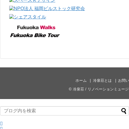
ホーム
冷泉荘とは
お問
©
冷泉荘 / リノベーションミュー