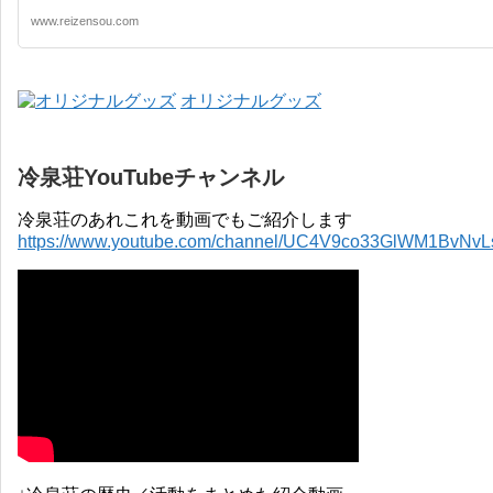
www.reizensou.com
オリジナルグッズ
冷泉荘YouTubeチャンネル
冷泉荘のあれこれを動画でもご紹介します
https://www.youtube.com/channel/UC4V9co33GlWM1BvNv