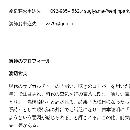
冷泉荘お申込先 092-985-4562／sugiyama@tenjinpark
講師お申込先 zz79@goo.jp
講師のプロフィール
渡辺玄英
現代のサブカルチャーの「弱い、呟きのコトバ」を用いた詩
年）で注目され、時代の空気を詩の言葉に刻む「新しい言
とり」（高橋睦郎）と評される。詩集『火曜日になったら戦
系詩〉として現代詩の外部でも話題になり、吉本隆明に「
ようという意図が感じられる」と評される。この他、詩集
集』等がある。