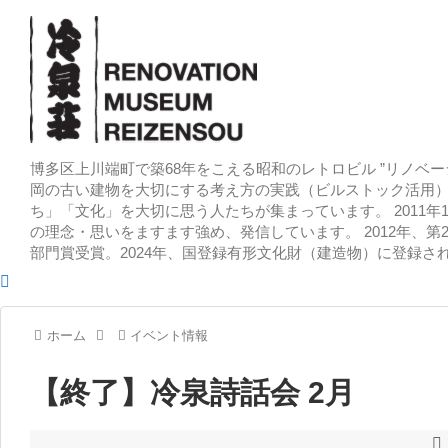
博多区上川端町で築68年をこえる昭和のレトロビル ”リノベー
岡の古い建物を大切にする考え方の実践（ビルストック活用）
ち」「文化」を大切に思う人たちが集まっています。 2011
の理念・思いをますます強め、発信しています。 2012年、第
部門賞受賞。2024年、国登録有形文化財（建造物）に登録さ
ホーム
イベント情報
【終了】冷泉詩話会 2月