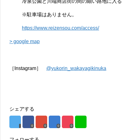
冷泉公園と川端商店街の間の細い路地に入る
※駐車場はありません。
https://www.reizensou.com/access/
> google map
［Instagram］
@yukorin_wakayagikinuka
シェアする
0
0
0
0
フォローする