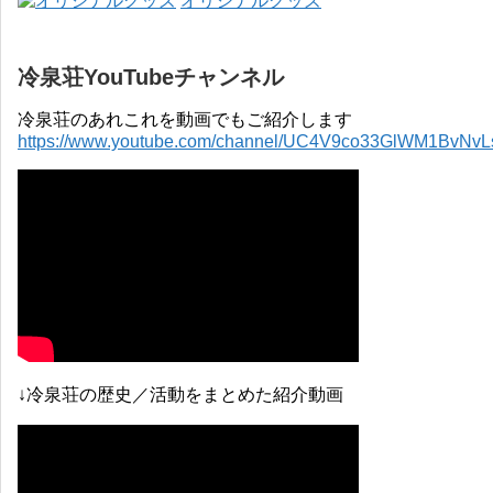
オリジナルグッズ
冷泉荘YouTubeチャンネル
冷泉荘のあれこれを動画でもご紹介します
https://www.youtube.com/channel/UC4V9co33GlWM1BvNv
↓冷泉荘の歴史／活動をまとめた紹介動画