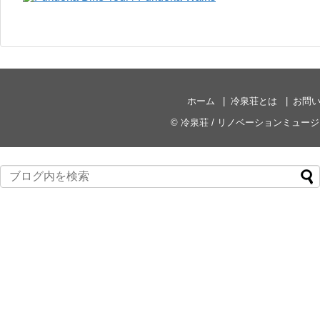
ホーム
冷泉荘とは
お問
©
冷泉荘 / リノベーションミュー