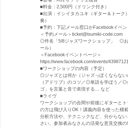
■料金：2,500円（ドリンク付き）
■出演：イシイタカユキ（ギター＆トーク
奏）
■予約：下記メール窓口かFacebookイ
＜予約メール＞ticket@tsumiki-code.com
◎件名「5/8ジャズワークショップ」 ◎
ール）
＜Facebookイベントページ＞
https://www.facebook.com/events/4398712
■ワークショップの内容（予定）
◎ジャズとは何か（ジャズっぽくならない
（アドリブ）のコツ／◎単語を学ぼう／◎
ゴ」を言葉と音で表現する… など
■ライヴ
ワークショップの合間や前後にギターとト
の方は飛び入りOK！講義内容を使った模
分析方法や、テクニックなど、分からない
さい。参加者みなさんの活発な意見交換の