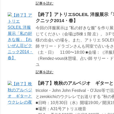
記事を読む
【終了】アトリエSOLEIL 洋服展
クニック2014・春】
今回の洋服展示は ”私の好きな服” を作
じてください（会場はB棟１階 左）。３Fでは、
様の出会いの場を。また、アトリエ SOLE
師 サリー・ドラゴンさんも同室で占いをされ
（土・日） 11:00〜18:00 ■会場：（
（Rendez-vous休憩場、占い師 サリー
ユ
記事を読む
【終了】晩秋のアルペジオ ギターと
tricolor・John John Festival・O'
とzerokichiのウクレレでお送りする "秋の
■日時：10月30日（水）開場19:00／開演19
■場所：A31号アトリエ穂音