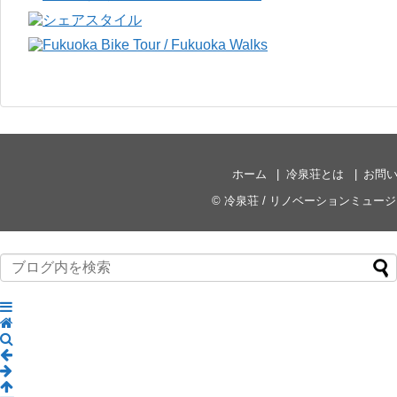
ホーム
冷泉荘とは
お問
©
冷泉荘 / リノベーションミュー