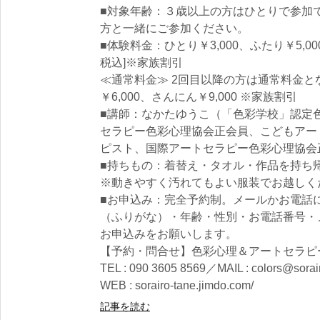
■対象年齢：３歳以上の方はひとりで参加
方と一緒にご参加ください。
■体験料金：ひとり￥3,000、ふたり￥5,00
税込]※家族割引
≪通常料金≫ 2回目以降の方は通常料金とな
￥6,000、さんにん￥9,000 ※家族割引
■講師：なかたゆうこ（「色彩学校」認定
セラピー色彩心理協会正会員、こどもアー
ピスト、国際アートセラピー色彩心理協会
■持ちもの：着替え・タオル・作品を持ち
※動きやすく汚れてもよい服装でお越しく
■お申込み：完全予約制。メールかお電話
（ふりがな）・年齢・性別・お電話番号・
お申込みをお願いします。
【予約・問合せ】色彩心理＆アートセラピ
TEL : 090 3605 8569／MAIL : colors@sorai
WEB : sorairo-tane.jimdo.com/
記事を読む