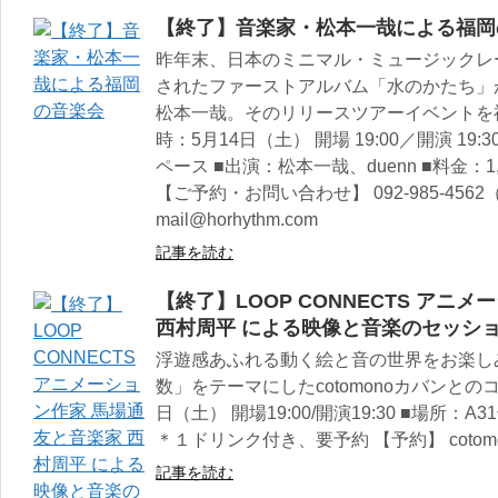
【終了】音楽家・松本一哉による福岡
昨年末、日本のミニマル・ミュージックレー
されたファーストアルバム「水のかたち」
松本一哉。そのリリースツアーイベントを福
時：5月14日（土） 開場 19:00／開演 19
ペース ■出演：松本一哉、duenn ■料金：
【ご予約・お問い合わせ】 092-985-456
mail@horhythm.com
記事を読む
【終了】LOOP CONNECTS アニ
西村周平 による映像と音楽のセッション
浮遊感あふれる動く絵と音の世界をお楽し
数」をテーマにしたcotomonoカバンとの
日（土） 開場19:00/開演19:30 ■場所：
＊１ドリンク付き、要予約 【予約】 cotomono
記事を読む