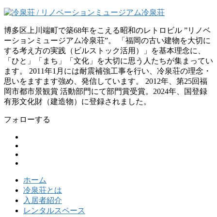
博多区上川端町で築68年をこえる昭和のレトロビル ”リノベ
ーションミュージアム冷泉荘”。 「福岡の古い建物を大切に
する考え方の実践（ビルストック活用）」を基本理念に、
「ひと」「まち」「文化」を大切に思う人たちが集まってい
ます。 2011年1月には耐震補強工事を行い、冷泉荘の理念・
思いをますます強め、発信しています。 2012年、第25回福
岡市都市景観賞 活動部門にて部門賞受賞。2024年、国登録
有形文化財（建造物）に登録されました。
フォローする
ホーム
冷泉荘とは
入居者紹介
レンタルスペース