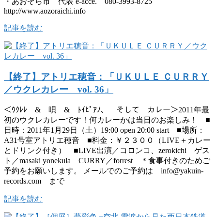
・あおぞら市 代表 e-acce. 080-3993-8725
http://www.aozoraichi.info
記事を読む
【終了】アトリエ穂音：「ＵＫＵＬＥ ＣＵＲＲＹ
／ウクレカレー vol. 36」
＜ｳｸﾚﾚ & 唄 & ﾄｲﾋﾟｱﾉ、 そして カレー＞2011年最
初のウクレカレーです！何カレーかは当日のお楽しみ！ ■
日時：2011年1月29日（土）19:00 open 20:00 start ■場所：
A31号室アトリエ穂音 ■料金：￥２３００（LIVE＋カレー
とドリンク付き） ■LIVE出演／コロンコ、zerokichi ゲス
ト／masaki yonekula CURRY／forrest ＊食事付きのためご
予約をお願いします。 メールでのご予約は info@yakuin-
records.com まで
記事を読む