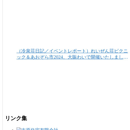
（冷泉荘日記／イベントレポート）れいぜん荘ピクニ
ック＆あおぞら市2024、大賑わいで開催いたしまし
た！
リンク集