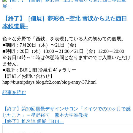
【終了】［個展］夢彩色 −空北 雪涙から見た西日
本鉄道展−
色々な分野で「西鉄」を表現している人の初めての個展。
■期間：7月20日（木）〜21日（金）
■時間：20日（木）13:00～21:00／21日（金）12:00～20:00
※各日14時～15時は休憩時間となりますのでご入室いただけ
ません。
■場所：B棟１階 冷泉荘ギャラリー
【詳細／お問い合わせ】
http://bustripdays.blog.fc2.com/blog-entry-37.html
記事を読む
【終了】第39回風景デザインサロン「ドイツでの10ヶ月で感
じたこと」－星野裕司 熊本大学准教授
【終了】椎名諒 個展「B14」